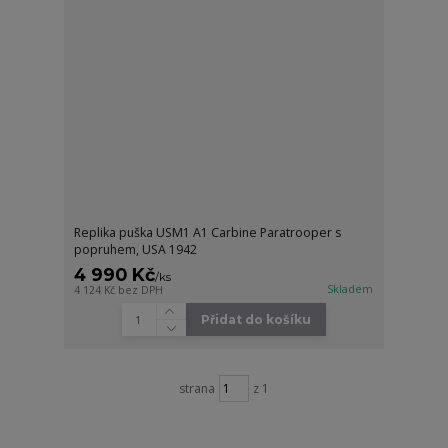
Replika puška USM1 A1 Carbine Paratrooper s
popruhem, USA 1942
4 990 Kč
/
ks
Skladem
4 124 Kč
bez DPH
Přidat do košíku
strana
z 1