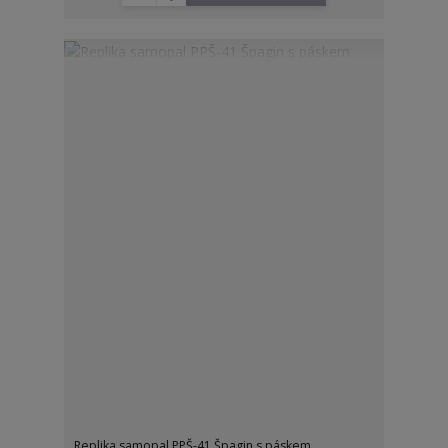
Replika samopal PPŠ-41 Špagin s páskem