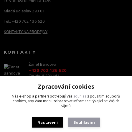
Tř. Václava Klementa 1459
Mladá Boleslav 293 01
Tel.: +420 702 136 620
KONTAKTY NA PRODEJNY
KONTAKTY
Žanet Bandová
+420 702 136 620
(Po-Ne, 8-20 hod.)
Zpracování cookies
shop@brandscapital.cz
Náš e-shop a partneři potřebují Váš
souhlas
s použitím souborů
cookies, aby Vám mohli zobrazovat informace týkající se Vašich
zájmů.
Nastavení
Souhlasím
Copyright 2020 BrandsCapital s.r.o.