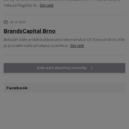
Yakuza Flagship St...
číst celé
09.10.2020
BrandsCapital Brno
Bohužel stále probíhá plánovaná rekonstrukce OC Futurum Brno, kde
je prozatím naše prodejna uzavřena.
číst celé
Zobrazit všechny novinky
Facebook