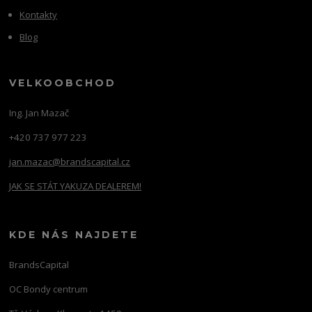
Kontakty
Blog
VELKOOBCHOD
Ing. Jan Mazač
+420 737 977 223
jan.mazac@brandscapital.cz
JAK SE STÁT YAKUZA DEALEREM!
KDE NÁS NAJDETE
BrandsCapital
OC Bondy centrum