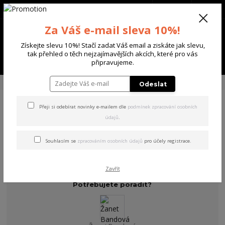
+420 702 136 620
(Po-Ne, 8-20 hod.)
CZK
0
Za Váš e-mail sleva 10%!
0 Kč
Získejte slevu 10%! Stačí zadat Váš email a ziskáte jak slevu,
tak přehled o těch nejzajímavějších akcích, které pro vás
Menu
připravujeme.
Úvod
DÁMSKÉ
JEANS
Odeslat
Přeji si odebírat novinky e-mailem dle
podmínek zpracování osobních
JEANS
údajů
.
V této kategorii nebylo nalezeno žádné zboží.
Souhlasím se
zpracováním osobních údajů
pro účely registrace.
Zavřít
Potřebujete poradit?