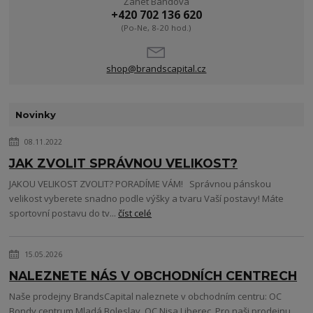
Žanet Bandová
+420 702 136 620
(Po-Ne, 8-20 hod.)
shop@brandscapital.cz
Novinky
08.11.2022
JAK ZVOLIT SPRÁVNOU VELIKOST?
JAKOU VELIKOST ZVOLIT? PORADÍME VÁM! Správnou pánskou
velikost vyberete snadno podle výšky a tvaru Vaší postavy! Máte
sportovní postavu do tv...
číst celé
15.05.2026
NALEZNETE NÁS V OBCHODNÍCH CENTRECH
Naše prodejny BrandsCapital naleznete v obchodním centru: OC
Bondy centrum Mladá Boleslav, OC Nisa Liberec. Pro naši prodejnu