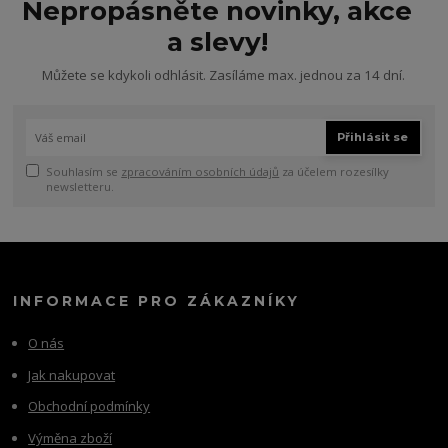
Nepropásněte novinky, akce
a slevy!
Můžete se kdykoli odhlásit. Zasíláme max. jednou za 14 dní.
Přihlásit se
Souhlasím se
zpracováním osobních údajů
za účelem rozesílky
newsletteru.
INFORMACE PRO ZÁKAZNÍKY
O nás
Jak nakupovat
Obchodní podmínky
Výměna zboží