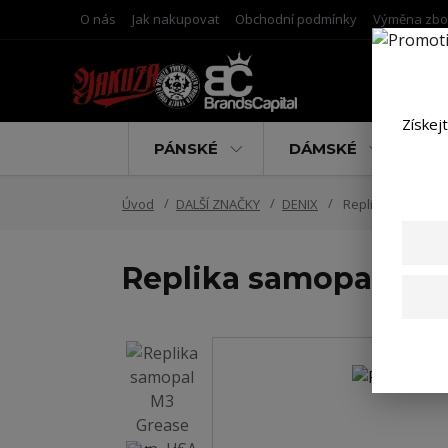
O nás
Jak nakupovat
Obchodní podmínky
Výměna zbo
Získej
PÁNSKÉ
DÁMSKÉ
D
Úvod
DALŠÍ ZNAČKY
DENIX
Replika samopal
Replika samopal M3 