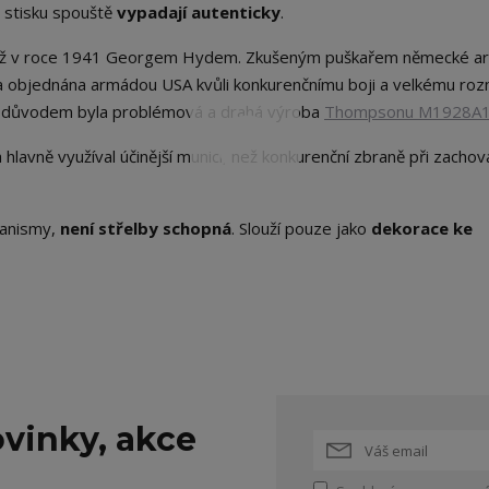
o stisku spouště
vypadají autenticky
.
 už v roce 1941 Georgem Hydem. Zkušeným puškařem německé a
a objednána armádou USA kvůli konkurenčnímu boji a velkému ro
m důvodem byla problémová a drahá výroba
Thompsonu M1928A
avně využíval účinější munici, než konkurenční zbraně při zachov
hanismy,
není střelby schopná
. Slouží pouze jako
dekorace ke
vinky, akce