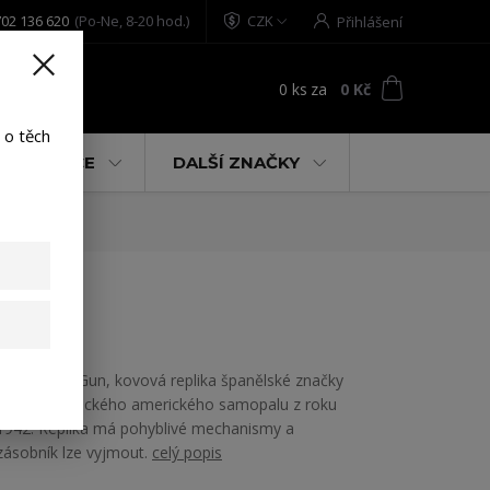
02 136 620
(Po-Ne, 8-20 hod.)
CZK
Přihlášení
0
ks
za
0 Kč
t
 o těch
% AKCE
DALŠÍ ZNAČKY
M3 Grease Gun, kovová replika španělské značky
Denix historického amerického samopalu z roku
1942. Replika má pohyblivé mechanismy a
zásobník lze vyjmout.
celý popis