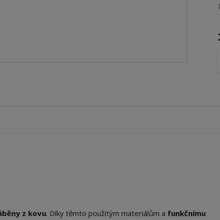
áběny z kovu
. Díky těmto použitým materiálům a
funkčnímu