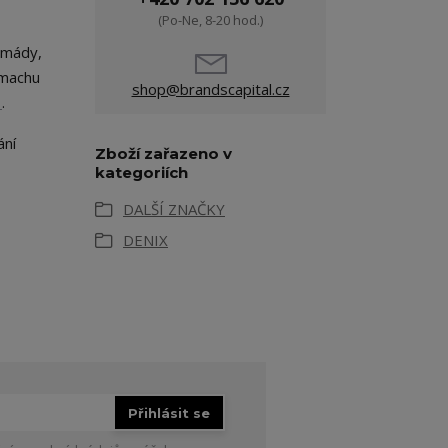
(Po-Ne, 8-20 hod.)
rmády,
zmachu
shop@brandscapital.cz
1
.
ání
Zboží zařazeno v
kategoriích
DALŠÍ ZNAČKY
DENIX
Přihlásit se