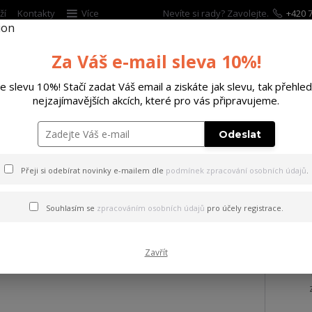
ží
Kontakty
Více
Nevíte si rady? Zavolejte.
+420 7
Za Váš e-mail sleva 10%!
Hleda
te slevu 10%! Stačí zadat Váš email a ziskáte jak slevu, tak přehled
nejzajímavějších akcích, které pro vás připravujeme.
ĚTSKÉ
DOPLŇKY
DÁRKOVÉ POUKAZY
Odeslat
 M3 Grease Gun, USA 1942
Přeji si odebírat novinky e-mailem dle
podmínek zpracování osobních údajů
.
Grease Gun, USA 1942
Souhlasím se
zpracováním osobních údajů
pro účely registrace.
Zavřít