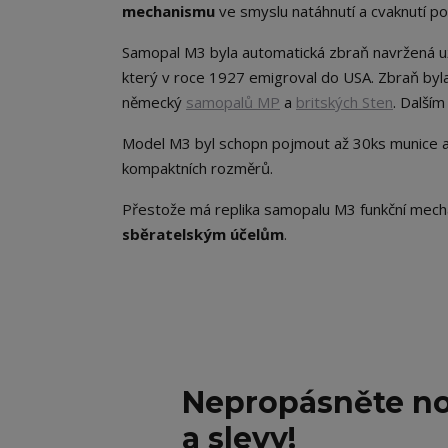
mechanismu
ve smyslu natáhnutí a cvaknutí p
Samopal M3 byla automatická zbraň navržená
který v roce 1927 emigroval do USA.
Zbraň byl
německý
samopalů MP
a
britských Sten
. Další
Model M3 byl schopn pojmout až 30ks munice a hl
kompaktních rozměrů.
Přestože má replika samopalu M3 funkční mec
sběratelským účelům
.
Nepropásněte no
a slevy!