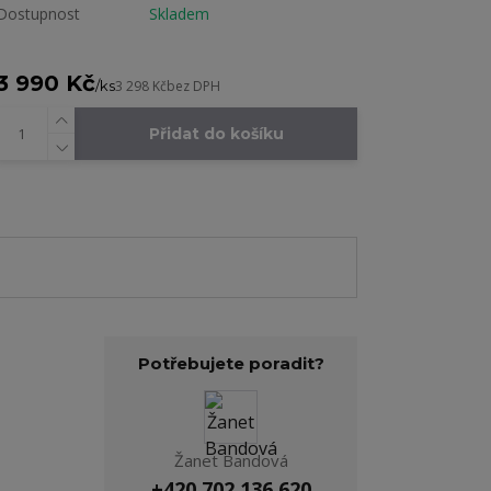
Dostupnost
Skladem
3 990 Kč
/
ks
3 298 Kč
bez DPH
Přidat do košíku
Potřebujete poradit?
Žanet Bandová
+420 702 136 620