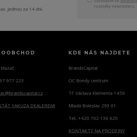
Souhlasím se
zpracová
rozesílky newsletteru.
ax. jednou za 14 dní.
KOOBCHOD
KDE NÁS NAJDETE
n Mazač
BrandsCapital
37 977 223
OC Bondy centrum
zac@brandscapital.cz
Tř. Václava Klementa 1459
 STÁT YAKUZA DEALEREM!
Mladá Boleslav 293 01
Tel.: +420 702 136 620
KONTAKTY NA PRODEJNY