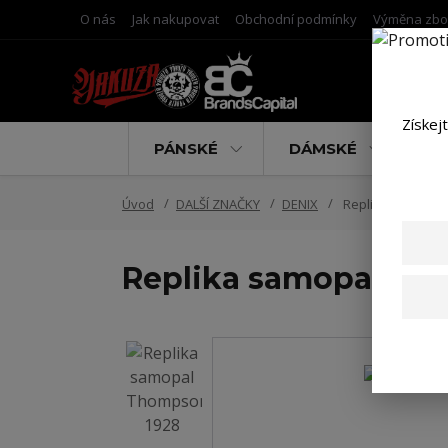
O nás
Jak nakupovat
Obchodní podmínky
Výměna zbo
Získej
PÁNSKÉ
DÁMSKÉ
D
Úvod
DALŠÍ ZNAČKY
DENIX
Replika samopal
Replika samopal Th