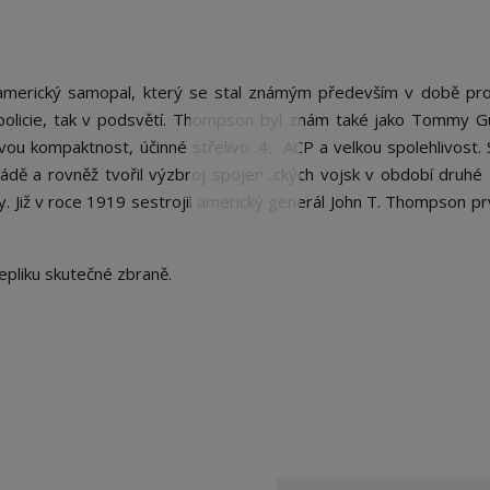
americký samopal, který se stal známým především v době pro
 policie, tak v podsvětí. Thompson byl znám také jako Tommy 
ou kompaktnost, účinné střelivo .45 ACP a velkou spolehlivost.
dě a rovněž tvořil výzbroj spojeneckých vojsk v období druhé
y. Již v roce 1919 sestrojil americký generál John T. Thompson pr
epliku skutečné zbraně.