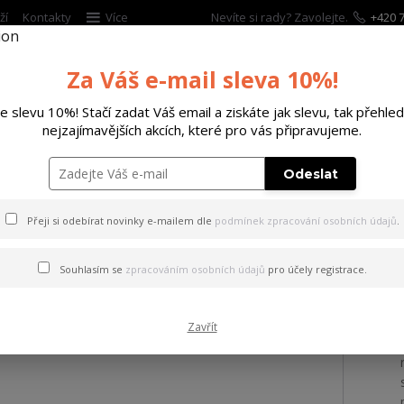
ží
Kontakty
Více
Nevíte si rady? Zavolejte.
+420 7
Za Váš e-mail sleva 10%!
Hleda
te slevu 10%! Stačí zadat Váš email a ziskáte jak slevu, tak přehled
nejzajímavějších akcích, které pro vás připravujeme.
ĚTSKÉ
DOPLŇKY
DÁRKOVÉ POUKAZY
Odeslat
 Thompson 1928 M1A1
Přeji si odebírat novinky e-mailem dle
podmínek zpracování osobních údajů
.
ompson 1928 M1A1
Souhlasím se
zpracováním osobních údajů
pro účely registrace.
Zavřít