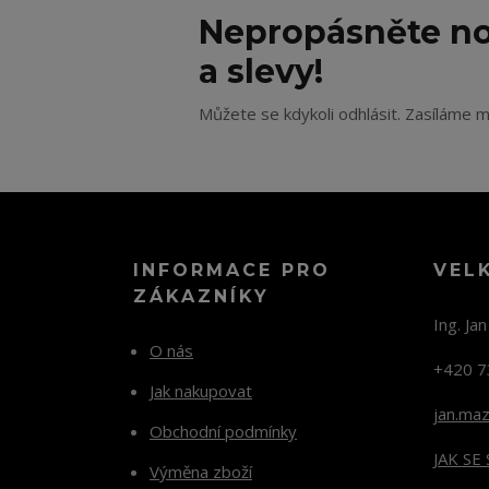
Nepropásněte no
a slevy!
Můžete se kdykoli odhlásit. Zasíláme m
INFORMACE PRO
VEL
ZÁKAZNÍKY
Ing. Ja
O nás
+420 7
Jak nakupovat
jan.ma
Obchodní podmínky
JAK SE
Výměna zboží