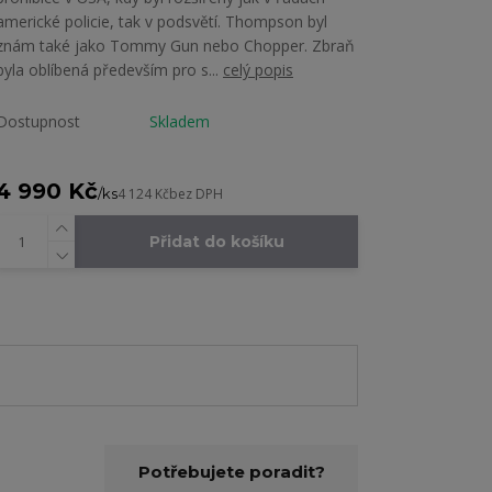
americké policie, tak v podsvětí. Thompson byl
znám také jako Tommy Gun nebo Chopper. Zbraň
byla oblíbená především pro s...
celý popis
Dostupnost
Skladem
4 990 Kč
/
ks
4 124 Kč
bez DPH
Přidat do košíku
Potřebujete poradit?