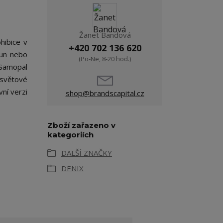
Žanet Bandová
hibice v
+420 702 136 620
Gun nebo
(Po-Ne, 8-20 hod.)
 Samopal
 světové
vní verzi
shop@brandscapital.cz
Zboží zařazeno v
kategoriích
DALŠÍ ZNAČKY
DENIX