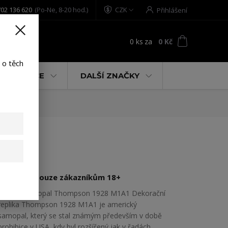
02 136 620
(Po-Ne, 8-20 hod.)
CZK
Přihlášení
0
ks
za
0 Kč
t
 o těch
% AKCE
DALŠÍ ZNAČKY
Prodejné pouze zákazníkům 18+
Replika samopal Thompson 1928 M1A1 Dekorační
replika Thompson 1928 M1A1 je americký
samopal, který se stal známým především v době
prohibice v USA, kdy byl rozšířený jak v řadách