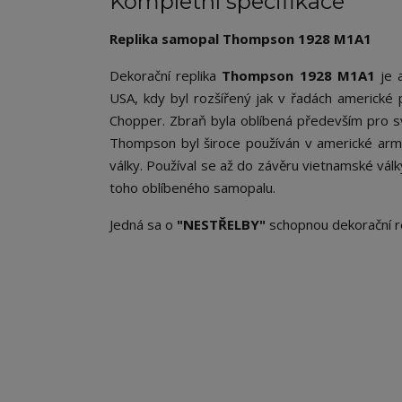
Kompletní specifikace
Replika samopal Thompson 1928 M1A1
Dekorační replika
Thompson 1928 M1A1
je 
USA, kdy byl rozšířený jak v řadách americké
Chopper. Zbraň byla oblíbená především pro sv
Thompson byl široce používán v americké armá
války. Používal se až do závěru vietnamské válk
toho oblíbeného samopalu.
Jedná sa o
"
NESTŘELBY
"
schopnou dekorační r