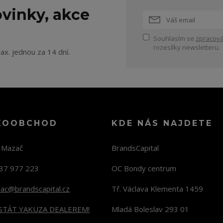
vinky, akce
Souhlasím se
zpracová
rozesílky newsletteru.
ax. jednou za 14 dní.
KOOBCHOD
KDE NÁS NAJDETE
n Mazač
BrandsCapital
37 977 223
OC Bondy centrum
zac@brandscapital.cz
Tř. Václava Klementa 1459
 STÁT YAKUZA DEALEREM!
Mladá Boleslav 293 01