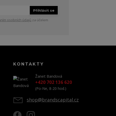
Přihlásit se
ním osobních údajů
za účelem
KONTAKTY
Žanet Bandová
+420 702 136 620
(Po-Ne, 8-20 hod.)
shop@brandscapital.cz