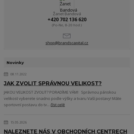
Žanet Bandová
+420 702 136 620
(Po-Ne, 8-20 hod.)
shop@brandscapital.cz
Novinky
08.11.2022
JAK ZVOLIT SPRÁVNOU VELIKOST?
JAKOU VELIKOST ZVOLIT? PORADÍME VÁM! Správnou pánskou
velikost vyberete snadno podle výšky a tvaru Vaší postavy! Máte
sportovní postavu do tv...
číst celé
15.05.2026
NALEZNETE NÁS V OBCHODNÍCH CENTRECH