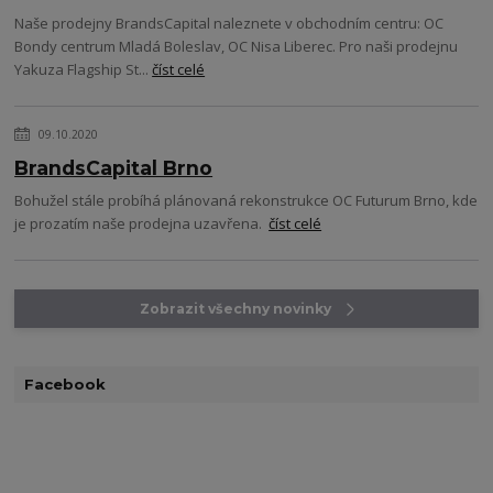
Naše prodejny BrandsCapital naleznete v obchodním centru: OC
Bondy centrum Mladá Boleslav, OC Nisa Liberec. Pro naši prodejnu
Yakuza Flagship St...
číst celé
09.10.2020
BrandsCapital Brno
Bohužel stále probíhá plánovaná rekonstrukce OC Futurum Brno, kde
je prozatím naše prodejna uzavřena.
číst celé
Zobrazit všechny novinky
Facebook