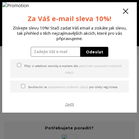
+420 702 136 620
(Po-Ne, 8-20 hod.)
CZK
0
Za Váš e-mail sleva 10%!
0 Kč
Získejte slevu 10%! Stačí zadat Váš email a ziskáte jak slevu,
tak přehled o těch nejzajímavějších akcích, které pro vás
Menu
připravujeme.
Úvod
DĚTSKÉ
MIKINY
Odeslat
Přeji si odebírat novinky e-mailem dle
podmínek zpracování osobních
MIKINY
údajů
.
Souhlasím se
zpracováním osobních údajů
pro účely registrace.
Zavřít
Potřebujete poradit?