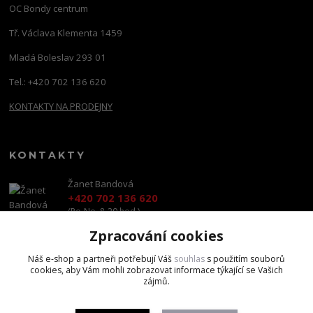
OC Bondy centrum
Tř. Václava Klementa 1459
Mladá Boleslav 293 01
Tel.: +420 702 136 620
KONTAKTY NA PRODEJNY
KONTAKTY
Žanet Bandová
+420 702 136 620
(Po-Ne, 8-20 hod.)
Zpracování cookies
shop@brandscapital.cz
Náš e-shop a partneři potřebují Váš
souhlas
s použitím souborů
cookies, aby Vám mohli zobrazovat informace týkající se Vašich
zájmů.