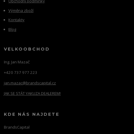
Obchodní podmínky
Výměna zboží
Kontakty
Blog
VELKOOBCHOD
Ing. Jan Mazač
+420 737 977 223
jan.mazac@brandscapital.cz
JAK SE STÁT YAKUZA DEALEREM!
KDE NÁS NAJDETE
BrandsCapital