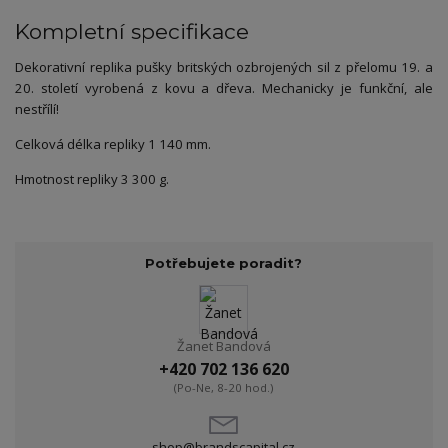
Kompletní specifikace
Dekorativní replika pušky britských ozbrojených sil z přelomu 19. a
20. století vyrobená z kovu a dřeva. Mechanicky je funkční, ale
nestřílí!
Celková délka repliky 1 140 mm.
Hmotnost repliky 3 300 g.
Potřebujete poradit?
Žanet Bandová
+420 702 136 620
(Po-Ne, 8-20 hod.)
shop@brandscapital.cz