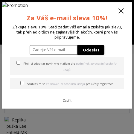
+420 702 136 620
(Po-Ne, 8-20 hod.)
CZK
0
Za Váš e-mail sleva 10%!
0 Kč
Získejte slevu 10%! Stačí zadat Váš email a ziskáte jak slevu,
tak přehled o těch nejzajímavějších akcích, které pro vás
Menu
připravujeme.
Úvod
DALŠÍ ZNAČKY
DENIX
Replika puška Lee Enfield MK 4
Odeslat
Přeji si odebírat novinky e-mailem dle
podmínek zpracování osobních
Replika puška Lee Enfield MK
údajů
.
4
Souhlasím se
zpracováním osobních údajů
pro účely registrace.
Zavřít