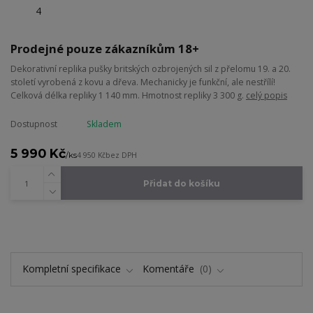
Prodejné pouze zákazníkům 18+
Dekorativní replika pušky britských ozbrojených sil z přelomu 19. a 20.
století vyrobená z kovu a dřeva. Mechanicky je funkční, ale nestřílí!
Celková délka repliky 1 140 mm. Hmotnost repliky 3 300 g.
celý popis
Dostupnost
Skladem
5 990 Kč
/
ks
4 950 Kč
bez DPH
Přidat do košíku
Kompletní specifikace
Komentáře
0