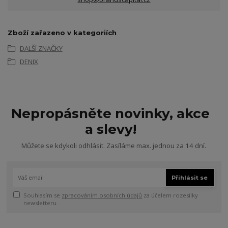
Zboží zařazeno v kategoriích
DALŠÍ ZNAČKY
DENIX
Nepropásněte novinky, akce
a slevy!
Můžete se kdykoli odhlásit. Zasíláme max. jednou za 14 dní.
Přihlásit se
Souhlasím se
zpracováním osobních údajů
za účelem rozesílky
newsletteru.