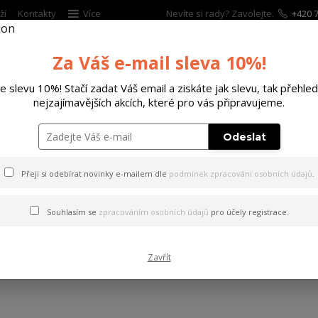
ží
Kontakty
Více
Nevíte si rady? Zavolejte.
+420 7
Za Váš e-mail sleva 10%!
Hleda
te slevu 10%! Stačí zadat Váš email a ziskáte jak slevu, tak přehled
nejzajímavějších akcích, které pro vás připravujeme.
ĚTSKÉ
DOPLŇKY
DÁRKOVÉ POUKAZY
Odeslat
?
Přeji si odebírat novinky e-mailem dle
podmínek zpracování osobních údajů
.
JAK ZVOLIT SPRÁVNOU VELI
Souhlasím se
zpracováním osobních údajů
pro účely registrace.
08.11.2022
JAKOU VELIKOST ZVOLIT? P
Zavřít