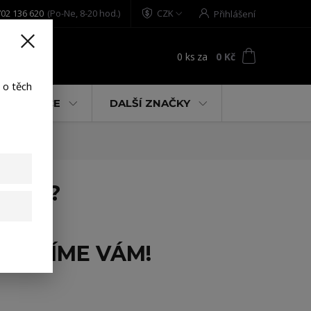
02 136 620
(Po-Ne, 8-20 hod.)
CZK
Přihlášení
0
ks
za
0 Kč
t
 o těch
% AKCE
DALŠÍ ZNAČKY
KOST?
ORADÍME VÁM!