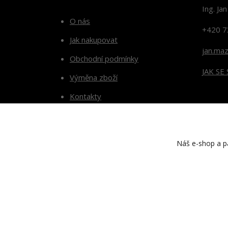
Ing. Ja
O nás
+420 7
Jak nakupovat
jan.ma
Obchodní podmínky
JAK SE
Výměna zboží
Kontakty
Blog
Náš e-shop a pa