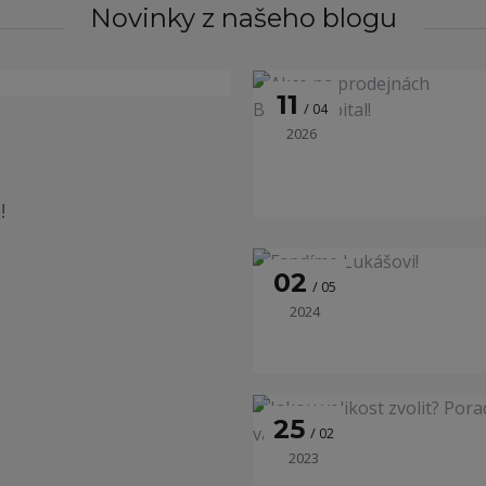
Novinky z našeho blogu
11
04
2026
!
02
05
2024
25
02
2023