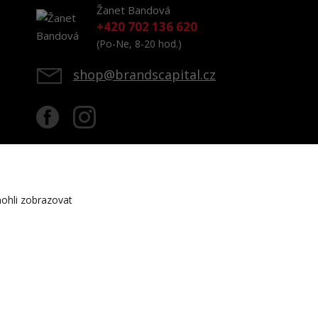
Žanet Bandová
+420 702 136 620
(Po-Ne, 8-20 hod.)
shop@brandscapital.cz
ohli zobrazovat