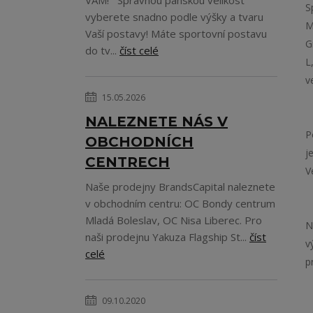
VÁM! Správnou pánskou velikost
S
vyberete snadno podle výšky a tvaru
M
Vaší postavy! Máte sportovní postavu
G
do tv...
číst celé
L
v
15.05.2026
NALEZNETE NÁS V
P
OBCHODNÍCH
j
CENTRECH
V
Naše prodejny BrandsCapital naleznete
v obchodním centru: OC Bondy centrum
Mladá Boleslav, OC Nisa Liberec. Pro
N
naši prodejnu Yakuza Flagship St...
číst
v
celé
p
09.10.2020