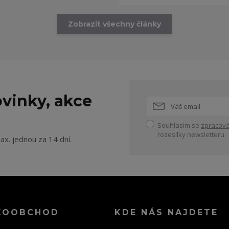
Zobrazit všechny články
vinky, akce
Souhlasím se
zpracová
rozesílky newsletteru.
ax. jednou za 14 dní.
KOOBCHOD
KDE NÁS NAJDETE