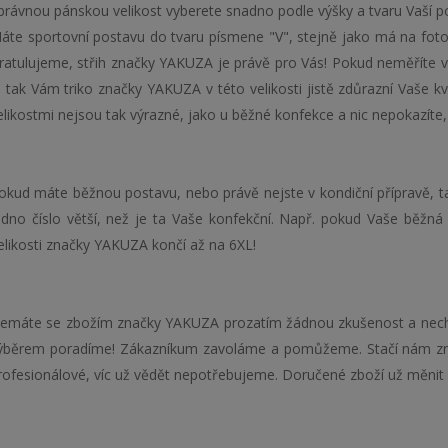
právnou pánskou velikost vyberete snadno podle výšky a tvaru Vaší p
áte sportovní postavu do tvaru písmene "V", stejně jako má na fotogr
ratulujeme, střih značky YAKUZA je právě pro Vás! Pokud neměříte v
, tak Vám triko značky YAKUZA v této velikosti jistě zdůrazní Vaše kv
elikostmi nejsou tak výrazné, jako u běžné konfekce a nic nepokazíte, 
okud máte běžnou postavu, nebo právě nejste v kondiční přípravě, 
edno číslo větší, než je ta Vaše konfekční. Např. pokud Vaše běžná
elikosti značky YAKUZA končí až na 6XL!
emáte se zbožím značky YAKUZA prozatím žádnou zkušenost a nech
ýběrem poradíme!
Zákazníkum zavoláme a pomůžeme. Stačí nám znát
rofesionálové, víc už vědět nepotřebujeme. Doručené zboží už měnit