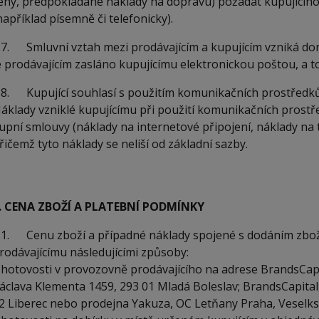
eny, předpokládané náklady na dopravu) požádat kupujícíh
například písemně či telefonicky).
.7. Smluvní vztah mezi prodávajícím a kupujícím vzniká doru
e prodávajícím zasláno kupujícímu elektronickou poštou, a t
.8. Kupující souhlasí s použitím komunikačních prostředků 
áklady vzniklé kupujícímu při použití komunikačních prostř
upní smlouvy (náklady na internetové připojení, náklady na t
řičemž tyto náklady se neliší od základní sazby.
. CENA ZBOŽÍ A PLATEBNÍ PODMÍNKY
.1. Cenu zboží a případné náklady spojené s dodáním zboží
rodávajícímu následujícími způsoby:
 hotovosti v provozovně prodávajícího na adrese BrandsCapi
áclava Klementa 1459, 293 01 Mladá Boleslav; BrandsCapital
2 Liberec nebo prodejna Yakuza, OC Letňany Praha, Veselks