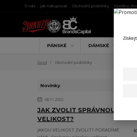
O nás
Jak nakupovat
Obchodní podmínky
Výměna zbo
Získej
PÁNSKÉ
DÁMSKÉ
D
Úvod
Obchodní podmínky
Novinky
08.11.2022
o
JAK ZVOLIT SPRÁVNOU
s
VELIKOST?
JAKOU VELIKOST ZVOLIT? PORADÍME
i