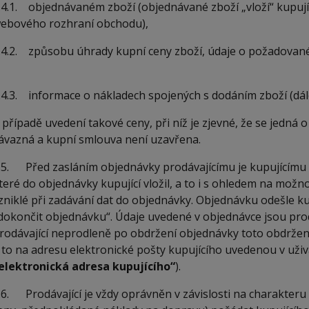
.4.1. objednávaném zboží (objednávané zboží „vloží“ kupuj
ebového rozhraní obchodu),
.4.2. způsobu úhrady kupní ceny zboží, údaje o požadova
.4.3. informace o nákladech spojených s dodáním zboží (dál
 případě uvedení takové ceny, při níž je zjevné, že se jedná o
ávazná a kupní smlouva není uzavřena.
.5. Před zasláním objednávky prodávajícímu je kupujícímu
teré do objednávky kupující vložil, a to i s ohledem na možn
zniklé při zadávání dat do objednávky. Objednávku odešle kup
dokončit objednávku“. Údaje uvedené v objednávce jsou pro
rodávající neprodleně po obdržení objednávky toto obdržení
 to na adresu elektronické pošty kupujícího uvedenou v uživ
elektronická adresa kupujícího“
).
.6. Prodávající je vždy oprávněn v závislosti na charakteru