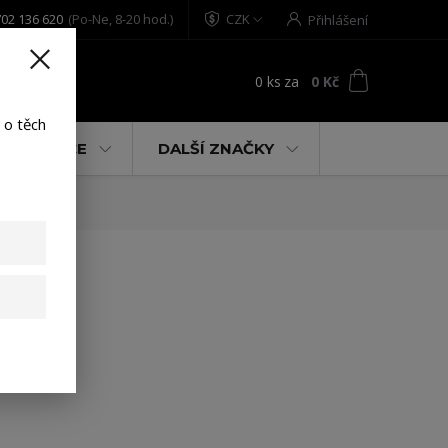
02 136 620
(Po-Ne, 8-20 hod.)
CZK
Přihlášení
0
ks
za
0 Kč
t
 o těch
% AKCE
DALŠÍ ZNAČKY