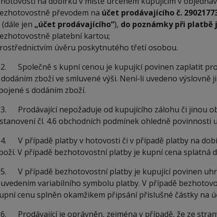
 hotovosti na dobírku v místě určeném kupujícím v objedná
ezhotovostně převodem na
účet prodávajícího č. 2902177
. (dále jen
„účet prodávajícího“
),
do poznámky při platbě 
ezhotovostně platební kartou;
rostřednictvím úvěru poskytnutého třetí osobou.
.2. Společně s kupní cenou je kupující povinen zaplatit pr
 dodáním zboží ve smluvené výši. Není-li uvedeno výslovně j
pojené s dodáním zboží.
.3. Prodávající nepožaduje od kupujícího zálohu či jinou 
stanovení čl. 4.6 obchodních podmínek ohledně povinnosti 
.4. V případě platby v hotovosti či v případě platby na dobí
boží. V případě bezhotovostní platby je kupní cena splatná 
.5. V případě bezhotovostní platby je kupující povinen uh
 uvedením variabilního symbolu platby. V případě bezhotovos
upní cenu splněn okamžikem připsání příslušné částky na úč
.6. Prodávající je oprávněn, zejména v případě, že ze str