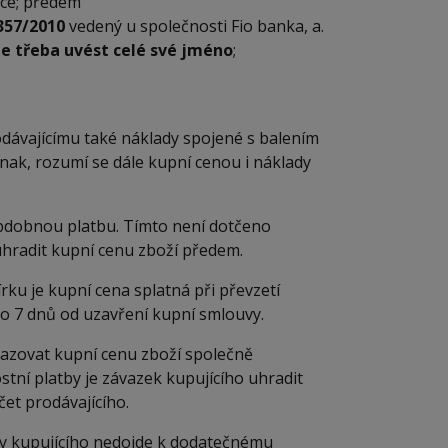
vce; předem
357/2010
vedený u společnosti Fio banka, a.
je třeba uvést celé své jméno
;
odávajícímu také náklady spojené s balením
inak, rozumí se dále kupní cenou i náklady
obdobnou platbu. Tímto není dotčeno
uhradit kupní cenu zboží předem.
rku je kupní cena splatná při převzetí
do 7 dnů od uzavření kupní smlouvy.
razovat kupní cenu zboží společně
tní platby je závazek kupujícího uhradit
et prodávajícího.
any kupujícího nedojde k dodatečnému