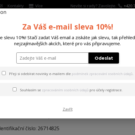
ží
Kontakty
Více
Nevíte si rady? Zavolejte.
+420 7
Za Váš e-mail sleva 10%!
Hleda
te slevu 10%! Stačí zadat Váš email a ziskáte jak slevu, tak přehled
nejzajímavějších akcích, které pro vás připravujeme.
ĚTSKÉ
DOPLŇKY
DÁRKOVÉ POUKAZY
Odeslat
Přeji si odebírat novinky e-mailem dle
podmínek zpracování osobních údajů
.
Souhlasím se
zpracováním osobních údajů
pro účely registrace.
OBCHODNÍ PODMÍNKY
bchodní společnosti BrandsCapital s.r.o.
Zavřít
e sídlem Bukovno 125, 293 01 Mladá Boleslav
dentifikační číslo: 26714825