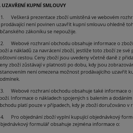
. UZAVŘENÍ KUPNÍ SMLOUVY
.1. Veškerá prezentace zboží umístěná ve webovém rozhra
 prodávající není povinen uzavřít kupní smlouvu ohledně toh
bčanského zákoníku se nepoužije.
.2. Webové rozhraní obchodu obsahuje informace o zboží, 
boží a nákladů za navrácení zboží, jestliže toto zboží ze s
oštovní cestou. Ceny zboží jsou uvedeny včetně daně z přida
eny zboží zůstávají v platnosti po dobu, kdy jsou zobrazo
stanovením není omezena možnost prodávajícího uzavřít ku
odmínek.
.3. Webové rozhraní obchodu obsahuje také informace o 
boží. Informace o nákladech spojených s balením a dodání
bchodu platí pouze v případech, kdy je zboží doručováno v 
.4. Pro objednání zboží vyplní kupující objednávkový for
bjednávkový formulář obsahuje zejména informace o: