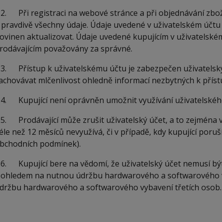
.2. Při registraci na webové stránce a při objednávání zbož
 pravdivě všechny údaje. Údaje uvedené v uživatelském účtu j
ovinen aktualizovat. Údaje uvedené kupujícím v uživatelském
rodávajícím považovány za správné.
.3. Přístup k uživatelskému účtu je zabezpečen uživatelsk
achovávat mlčenlivost ohledně informací nezbytných k příst
.4. Kupující není oprávněn umožnit využívání uživatelskéh
.5. Prodávající může zrušit uživatelský účet, a to zejména v 
éle než 12 měsíců nevyužívá, či v případě, kdy kupující poru
bchodních podmínek).
.6. Kupující bere na vědomí, že uživatelský účet nemusí bý
 ohledem na nutnou údržbu hardwarového a softwarového v
držbu hardwarového a softwarového vybavení třetích osob.