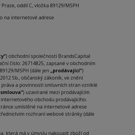
Praze, oddíl C, vložka 89129/MSPH
o na internetové adrese
ky“
) obchodní společnosti BrandsCapital
ikační číslo: 26714825, zapsané v obchodním
a 89129/MSPH (dále jen
„prodávající“
)
/2012 Sb., občanský zákoník, ve znění
 práva a povinnosti smluvních stran vzniklé
 smlouva“
) uzavírané mezi prodávajícím
m internetového obchodu prodávajícího.
tránce umístěné na internetové adrese
střednictvím rozhraní webové stránky (dále
a, která má v úmyslu nakoupit zboží od