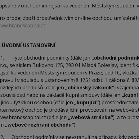
apsané v obchodním rejstříku vedeném Městským soudem v 
ro prodej zboží prostřednictvím on-line obchodu umístěnéh
ww.brandscapital.cz
.
. ÚVODNÍ USTANOVENÍ
.1. Tyto obchodní podmínky (dále jen
„obchodní podmín
.r.o., se sídlem Bukovno 125, 293 01 Mladá Boleslav, identif
ejstříku vedeném Městským soudem v Praze, oddíl C, vložk
pravují v souladu s ustanovením § 1751 odst. 1 zákona č. 89
ozdějších předpisů (dále jen
„občanský zákoník“
) vzájemná
 souvislosti nebo na základě kupní smlouvy (dále jen
„kupní
 jinou fyzickou osobou (dále jen
„kupující“
) prostřednictví
nternetový obchod je prodávajícím provozován na webové s
ww.brandscapital.cz (dále jen
„webová stránka“
), a to pro
en
„webové rozhraní obchodu“
).
.2. Obchodní podmínky se nevztahují na případy, kdy osob