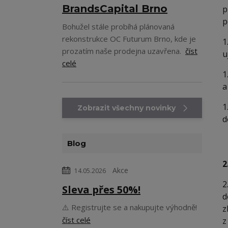
BrandsCapital Brno
p
p
Bohužel stále probíhá plánovaná
rekonstrukce OC Futurum Brno, kde je
1
prozatím naše prodejna uzavřena.
číst
u
celé
1
a
1
Zobrazit všechny novinky
d
Blog
2
Akce
14.05.2026
2
Sleva přes 50%!
d
⚠️ Registrujte se a nakupujte výhodně!
z
číst celé
z