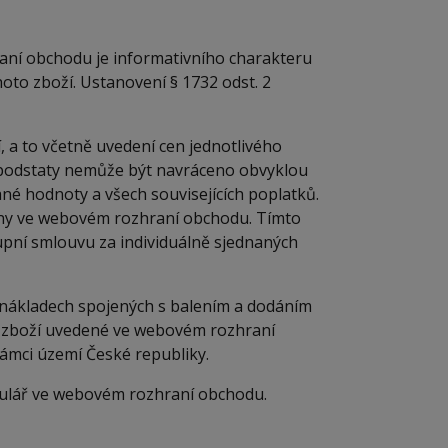
ní obchodu je informativního charakteru
oto zboží. Ustanovení § 1732 odst. 2
a to včetně uvedení cen jednotlivého
vé podstaty nemůže být navráceno obvyklou
né hodnoty a všech souvisejících poplatků.
vány ve webovém rozhraní obchodu. Tímto
pní smlouvu za individuálně sjednaných
nákladech spojených s balením a dodáním
m zboží uvedené ve webovém rozhraní
rámci území České republiky.
mulář ve webovém rozhraní obchodu.