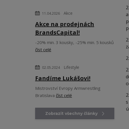
2
Akce
11.04.2026
a
p
Akce na prodejnách
p
BrandsCapital!
2
-20% min. 3 kousky, -25% min. 5 kousků
z
číst celé
2
Lifestyle
02.05.2024
2
d
Fandíme Lukášovi!
o
Mistrovství Evropy Armwrestling
2
Bratislava
číst celé
s
ú
Zobrazit všechny články