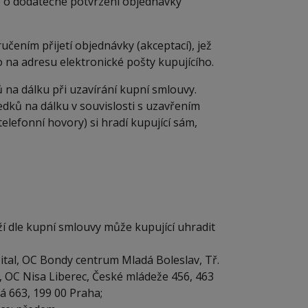
o o dodatečné potvrzení objednávky
čením přijetí objednávky (akceptací), jež
o na adresu elektronické pošty kupujícího.
na dálku při uzavírání kupní smlouvy.
edků na dálku v souvislosti s uzavřením
elefonní hovory) si hradí kupující sám,
 dle kupní smlouvy může kupující uhradit
tal, OC Bondy centrum Mladá Boleslav, Tř.
, OC Nisa Liberec, České mládeže 456, 463
á 663, 199 00 Praha;