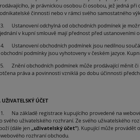
rodávajícího, je právnickou osobou či osobou, jež jedná při 
odnikatelské činnosti nebo v rámci svého samostatného vý
.3. Ustanovení odchylná od obchodních podmínek je možné
jednání v kupní smlouvě mají přednost před ustanoveními 
.4. Ustanovení obchodních podmínek jsou nedílnou součás
 obchodní podmínky jsou vyhotoveny v českém jazyce. Kupní 
.5. Znění obchodních podmínek může prodávající měnit či
otčena práva a povinnosti vzniklá po dobu účinnosti předc
. UŽIVATELSKÝ ÚČET
.1. Na základě registrace kupujícího provedené na webové
o svého uživatelského rozhraní. Ze svého uživatelského ro
boží (dále jen
„uživatelský účet“
). Kupující může provádět 
 webového rozhraní obchodu.