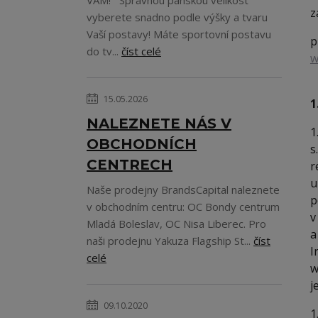
VÁM! Správnou pánskou velikost
z
vyberete snadno podle výšky a tvaru
Vaší postavy! Máte sportovní postavu
p
do tv...
číst celé
w
15.05.2026
1
NALEZNETE NÁS V
1
OBCHODNÍCH
s
CENTRECH
r
u
Naše prodejny BrandsCapital naleznete
p
v obchodním centru: OC Bondy centrum
v
Mladá Boleslav, OC Nisa Liberec. Pro
a
naši prodejnu Yakuza Flagship St...
číst
I
celé
w
j
09.10.2020
1