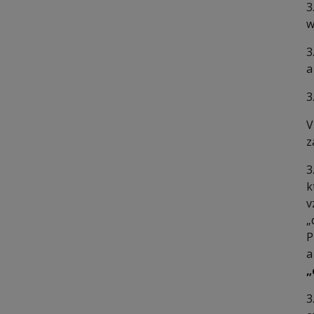
3
w
3
a
3
V
z
3
k
v
„
P
a
„
3