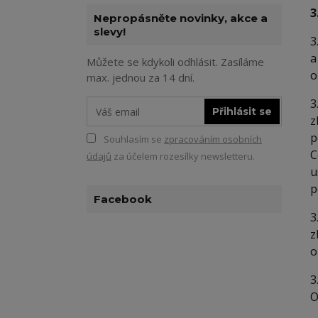
3
Nepropásněte novinky, akce a
slevy!
3
a
Můžete se kdykoli odhlásit. Zasíláme
o
max. jednou za 14 dní.
3
Přihlásit se
z
p
Souhlasím se
zpracováním osobních
C
údajů
za účelem rozesílky newsletteru.
u
p
Facebook
3
z
o
3
O