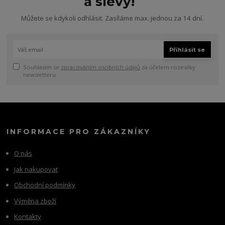
a slevy!
Můžete se kdykoli odhlásit. Zasíláme max. jednou za 14 dní.
Přihlásit se
Souhlasím se
zpracováním osobních údajů
za účelem rozesílky
newsletteru.
INFORMACE PRO ZÁKAZNÍKY
O nás
Jak nakupovat
Obchodní podmínky
Výměna zboží
Kontakty