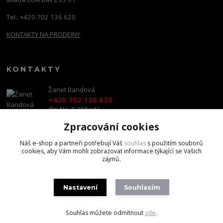
Tel.: +420 702 136 620
KONTAKTY NA PRODEJNY
KONTAKTY
Žanet Bandová
+420 702 136 620
(Po-Ne, 8-20 hod.)
Zpracování cookies
shop@brandscapital.cz
Náš e-shop a partneři potřebují Váš
souhlas
s použitím souborů
cookies, aby Vám mohli zobrazovat informace týkající se Vašich
zájmů.
Nastavení
Souhlasím
Copyright 2020 BrandsCapital s.r.o.
Souhlas můžete odmítnout
zde
.