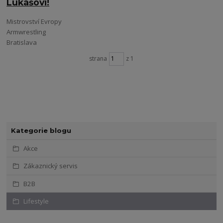
Lukášovi!
Mistrovství Evropy
Armwrestling
Bratislava
strana
z 1
Kategorie blogu
Akce
Zákaznický servis
B2B
Lifestyle