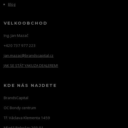
Blog
VELKOOBCHOD
Ing. Jan Mazač
+420 737 977 223
jan.mazac@brandscapital.cz
JAK SE STÁT YAKUZA DEALEREM!
KDE NÁS NAJDETE
BrandsCapital
OC Bondy centrum
Tř. Václava Klementa 1459
Mladá Boleslav 293 01