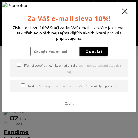
+420 702 136 620
(Po-Ne, 8-20 hod.)
CZK
0
Za Váš e-mail sleva 10%!
0 Kč
Získejte slevu 10%! Stačí zadat Váš email a ziskáte jak slevu,
tak přehled o těch nejzajímavějších akcích, které pro vás
Menu
připravujeme.
Úvod
Blog
Lifestyle
Odeslat
Přeji si odebírat novinky e-mailem dle
podmínek zpracování osobních
Lifestyle
údajů
.
Souhlasím se
zpracováním osobních údajů
pro účely registrace.
Nejnovější články
strana
z 1
Zavřít
02
05
Lifestyle
2024
Fandíme