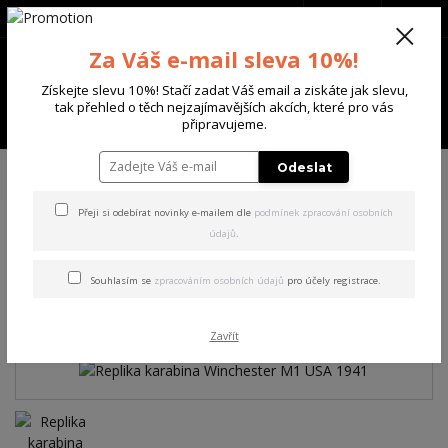
+420 702 136 620
(Po-Ne, 8-20 hod.)
CZK
0
Za Váš e-mail sleva 10%!
0 Kč
Získejte slevu 10%! Stačí zadat Váš email a ziskáte jak slevu,
tak přehled o těch nejzajímavějších akcích, které pro vás
Menu
připravujeme.
Úvod
DALŠÍ ZNAČKY
DENIX
Replika karabina Winchester M1 USA
Odeslat
1941
Přeji si odebírat novinky e-mailem dle
podmínek zpracování osobních
údajů
.
Replika karabina Winchester
M1 USA 1941
Souhlasím se
zpracováním osobních údajů
pro účely registrace.
Zavřít