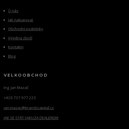
O nás
Jak nakupovat
Obchodní podmínky
Výměna zboží
Kontakty
Blog
VELKOOBCHOD
Ing. Jan Mazač
+420 737 977 223
jan.mazac@brandscapital.cz
JAK SE STÁT YAKUZA DEALEREM!