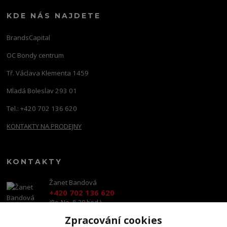
KDE NÁS NAJDETE
BrandsCapital
OC Bondy centrum
Tř. Václava Klementa 1459
Mladá Boleslav 293 01
Tel.: +420 702 136 620
KONTAKTY NA PRODEJNY
KONTAKTY
Žanet Bandová
+420 702 136 620
(Po-Ne, 8-20 hod.)
Zpracování cookies
shop@brandscapital.cz