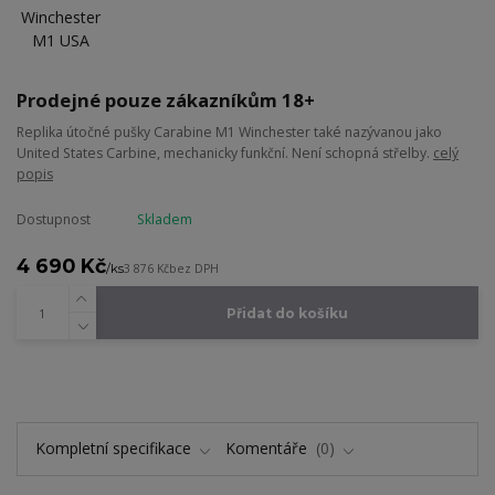
Prodejné pouze zákazníkům 18+
Replika útočné pušky Carabine M1 Winchester také nazývanou jako
United States Carbine, mechanicky funkční. Není schopná střelby.
celý
popis
Dostupnost
Skladem
4 690 Kč
/
ks
3 876 Kč
bez DPH
Přidat do košíku
Kompletní specifikace
Komentáře
0