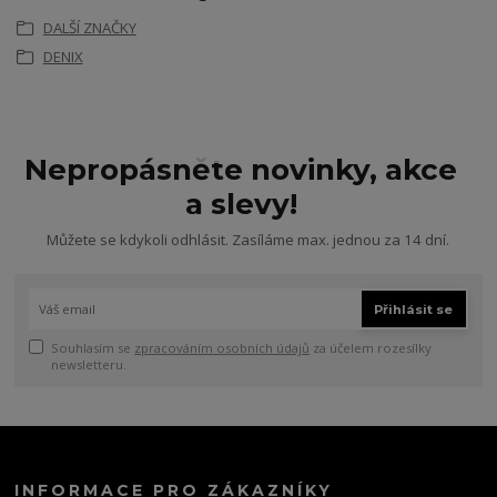
DALŠÍ ZNAČKY
DENIX
Nepropásněte novinky, akce
a slevy!
Můžete se kdykoli odhlásit. Zasíláme max. jednou za 14 dní.
Přihlásit se
Souhlasím se
zpracováním osobních údajů
za účelem rozesílky
newsletteru.
INFORMACE PRO ZÁKAZNÍKY