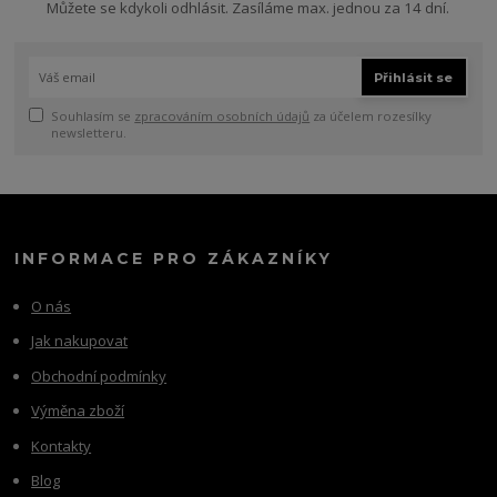
Můžete se kdykoli odhlásit. Zasíláme max. jednou za 14 dní.
Přihlásit se
Souhlasím se
zpracováním osobních údajů
za účelem rozesílky
newsletteru.
INFORMACE PRO ZÁKAZNÍKY
O nás
Jak nakupovat
Obchodní podmínky
Výměna zboží
Kontakty
Blog