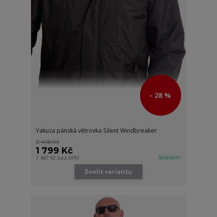
- 28 %
Yakuza pánská větrovka Silent Windbreaker
2 498 Kč
1 799 Kč
Skladem
1 487 Kč
bez DPH
Zvolit variantu