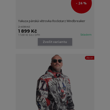
- 24 %
Yakuza pánská větrovka Rockstarz Windbreaker
2 498 Kč
1 899 Kč
Skladem
1 569 Kč
bez DPH
Zvolit variantu
Akce