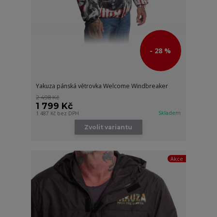
- 28 %
Yakuza pánská větrovka Welcome Windbreaker
2 498 Kč
1 799 Kč
Skladem
1 487 Kč
bez DPH
Zvolit variantu
Akce