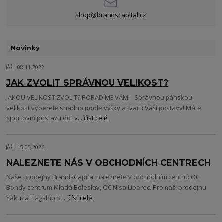
shop@brandscapital.cz
Novinky
08.11.2022
JAK ZVOLIT SPRÁVNOU VELIKOST?
JAKOU VELIKOST ZVOLIT? PORADÍME VÁM! Správnou pánskou
velikost vyberete snadno podle výšky a tvaru Vaší postavy! Máte
sportovní postavu do tv...
číst celé
15.05.2026
NALEZNETE NÁS V OBCHODNÍCH CENTRECH
Naše prodejny BrandsCapital naleznete v obchodním centru: OC
Bondy centrum Mladá Boleslav, OC Nisa Liberec. Pro naši prodejnu
Yakuza Flagship St...
číst celé