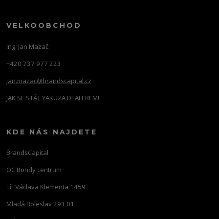
VELKOOBCHOD
Ing. Jan Mazač
+420 737 977 223
jan.mazac@brandscapital.cz
JAK SE STÁT YAKUZA DEALEREM!
KDE NÁS NAJDETE
BrandsCapital
OC Bondy centrum
Tř. Václava Klementa 1459
Mladá Boleslav 293 01