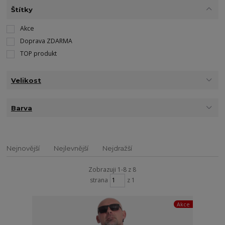
Štítky
Akce
Doprava ZDARMA
TOP produkt
Velikost
Barva
Nejnovější
Nejlevnější
Nejdražší
Zobrazuji 1-8 z 8
strana
z 1
Akce