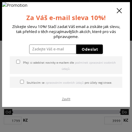
+420 702 136 620
(Po-Ne, 8-20 hod.)
CZK
0
Za Váš e-mail sleva 10%!
0 Kč
Získejte slevu 10%! Stačí zadat Váš email a ziskáte jak slevu,
Menu
tak přehled o těch nejzajímavějších akcích, které pro vás
připravujeme.
Úvod
PÁNSKÉ
BUNDY
Odeslat
Přeji si odebírat novinky e-mailem dle
podmínek zpracování osobních
BUNDY
údajů
.
Souhlasím se
zpracováním osobních údajů
pro účely registrace.
Zavřít
Cena:
Od
Do
Kč
Kč