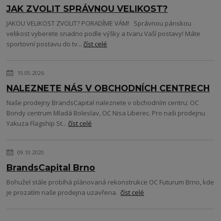
JAK ZVOLIT SPRÁVNOU VELIKOST?
JAKOU VELIKOST ZVOLIT? PORADÍME VÁM! Správnou pánskou
velikost vyberete snadno podle výšky a tvaru Vaší postavy! Máte
sportovní postavu do tv...
číst celé
15.05.2026
NALEZNETE NÁS V OBCHODNÍCH CENTRECH
Naše prodejny BrandsCapital naleznete v obchodním centru: OC
Bondy centrum Mladá Boleslav, OC Nisa Liberec. Pro naši prodejnu
Yakuza Flagship St...
číst celé
09.10.2020
BrandsCapital Brno
Bohužel stále probíhá plánovaná rekonstrukce OC Futurum Brno, kde
je prozatím naše prodejna uzavřena.
číst celé