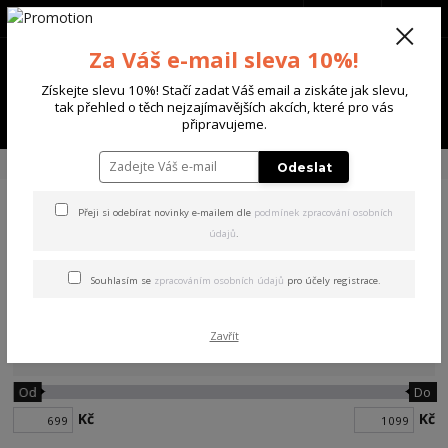
+420 702 136 620
(Po-Ne, 8-20 hod.)
CZK
0
Za Váš e-mail sleva 10%!
0 Kč
Získejte slevu 10%! Stačí zadat Váš email a ziskáte jak slevu,
tak přehled o těch nejzajímavějších akcích, které pro vás
Menu
připravujeme.
Úvod
DÁMSKÉ
TRIČKA DLOUHÝ RUKÁV
Odeslat
Přeji si odebírat novinky e-mailem dle
podmínek zpracování osobních
TRIČKA DLOUHÝ RUKÁV
údajů
.
Souhlasím se
zpracováním osobních údajů
pro účely registrace.
Zavřít
Cena:
Od
Do
Kč
Kč