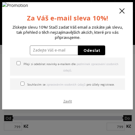
+420 702 136 620
(Po-Ne, 8-20 hod.)
CZK
0
Za Váš e-mail sleva 10%!
0 Kč
Získejte slevu 10%! Stačí zadat Váš email a ziskáte jak slevu,
tak přehled o těch nejzajímavějších akcích, které pro vás
Menu
připravujeme.
Úvod
DÁMSKÉ
LEGÍNY
Odeslat
Přeji si odebírat novinky e-mailem dle
podmínek zpracování osobních
LEGÍNY
údajů
.
Souhlasím se
zpracováním osobních údajů
pro účely registrace.
Zavřít
Cena:
Od
Do
Kč
Kč