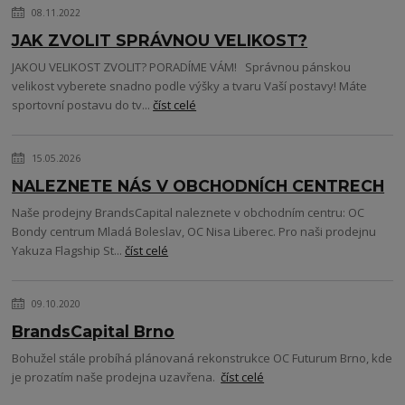
08.11.2022
JAK ZVOLIT SPRÁVNOU VELIKOST?
JAKOU VELIKOST ZVOLIT? PORADÍME VÁM! Správnou pánskou
velikost vyberete snadno podle výšky a tvaru Vaší postavy! Máte
sportovní postavu do tv...
číst celé
15.05.2026
NALEZNETE NÁS V OBCHODNÍCH CENTRECH
Naše prodejny BrandsCapital naleznete v obchodním centru: OC
Bondy centrum Mladá Boleslav, OC Nisa Liberec. Pro naši prodejnu
Yakuza Flagship St...
číst celé
09.10.2020
BrandsCapital Brno
Bohužel stále probíhá plánovaná rekonstrukce OC Futurum Brno, kde
je prozatím naše prodejna uzavřena.
číst celé