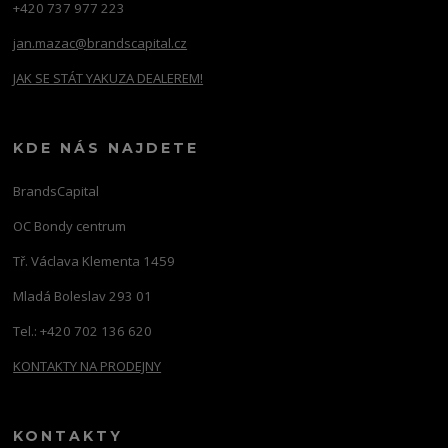
+420 737 977 223
jan.mazac@brandscapital.cz
JAK SE STÁT YAKUZA DEALEREM!
KDE NÁS NAJDETE
BrandsCapital
OC Bondy centrum
Tř. Václava Klementa 1459
Mladá Boleslav 293 01
Tel.: +420 702 136 620
KONTAKTY NA PRODEJNY
KONTAKTY