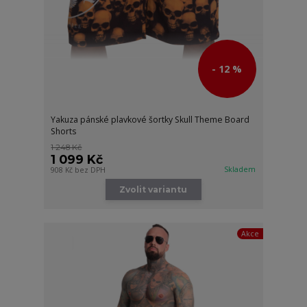
- 12 %
Yakuza pánské plavkové šortky Skull Theme Board
Shorts
1 248 Kč
1 099 Kč
Skladem
908 Kč
bez DPH
Zvolit variantu
Akce