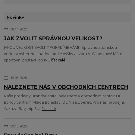
Novinky
08.11.2022
JAK ZVOLIT SPRÁVNOU VELIKOST?
JAKOU VELIKOST ZVOLIT? PORADÍME VÁM! Správnou pánskou
velikost vyberete snadno podle výšky a tvaru Vaší postavy! Máte
sportovní postavu do tv...
číst celé
15.05.2026
NALEZNETE NÁS V OBCHODNÍCH CENTRECH
Naše prodejny BrandsCapital naleznete v obchodním centru: OC
Bondy centrum Mladá Boleslav, OC Nisa Liberec. Pro naši prodejnu
Yakuza Flagship St...
číst celé
09.10.2020