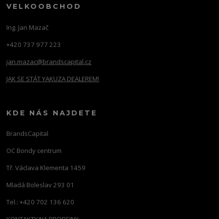
VELKOOBCHOD
Ing. Jan Mazač
+420 737 977 223
jan.mazac@brandscapital.cz
JAK SE STÁT YAKUZA DEALEREM!
KDE NÁS NAJDETE
BrandsCapital
OC Bondy centrum
Tř. Václava Klementa 1459
Mladá Boleslav 293 01
Tel.: +420 702 136 620