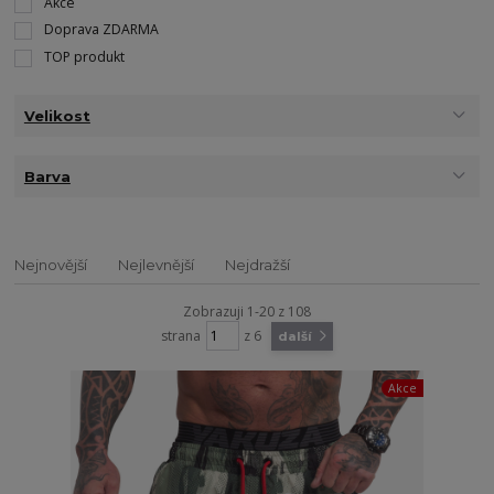
Akce
Doprava ZDARMA
TOP produkt
Velikost
Barva
Nejnovější
Nejlevnější
Nejdražší
Zobrazuji 1-20 z 108
strana
z 6
další
Akce