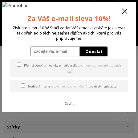
+420 702 136 620
(Po-Ne, 8-20 hod.)
CZK
0
Za Váš e-mail sleva 10%!
0 Kč
Získejte slevu 10%! Stačí zadat Váš email a ziskáte jak slevu,
tak přehled o těch nejzajímavějších akcích, které pro vás
Menu
připravujeme.
Úvod
% AKCE
PÁNSKÉ % AKCE
Odeslat
Přeji si odebírat novinky e-mailem dle
podmínek zpracování osobních
PÁNSKÉ % AKCE
údajů
.
Souhlasím se
zpracováním osobních údajů
pro účely registrace.
Cena:
Od
Do
Zavřít
Kč
Kč
Štítky