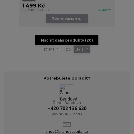
1 998 Kč
1 499 Kč
Skladem
1 239 Kč
bez DPH
Zvolit variantu
Načíst další produkty (20)
strana
z 6
další
Potřebujete poradit?
Žanet Bandová
+420 702 136 620
(Po-Ne, 8-20 hod.)
shop@brandscapital.cz