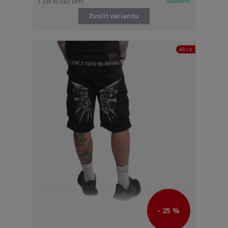
Skladem
1 239 Kč
bez DPH
Zvolit variantu
Akce
- 25 %