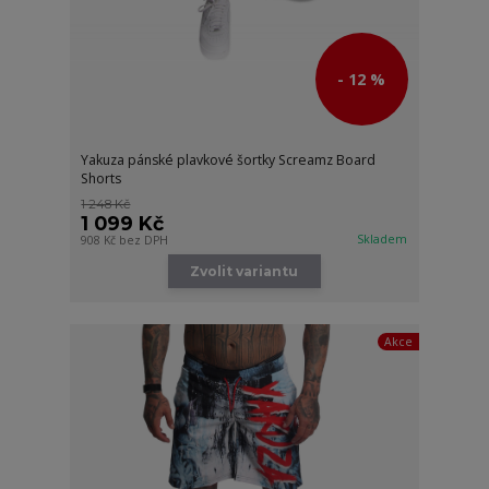
- 12 %
Yakuza pánské plavkové šortky Screamz Board
Shorts
1 248 Kč
1 099 Kč
Skladem
908 Kč
bez DPH
Zvolit variantu
Akce