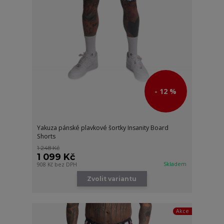
- 12 %
Yakuza pánské plavkové šortky Insanity Board
Shorts
1 248 Kč
1 099 Kč
Skladem
908 Kč
bez DPH
Zvolit variantu
Akce