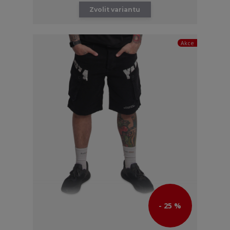
Zvolit variantu
Akce
- 25 %