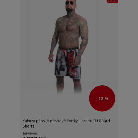
Akce
- 12 %
Yakuza pánské plavkové šortky Horned FU Board
Shorts
1 248 Kč