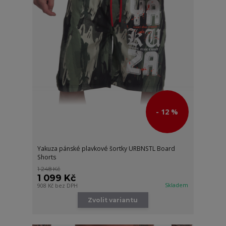
- 12 %
Yakuza pánské plavkové šortky URBNSTL Board
Shorts
1 248 Kč
1 099 Kč
Skladem
908 Kč
bez DPH
Zvolit variantu