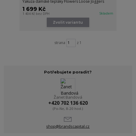
Yakuza dámské tepláky Flowers Loose Joggers
1 699 Kč
Skladem
1 404 Kč
bez DPH
Zvolit variantu
strana
z 1
Potřebujete poradit?
Žanet Bandová
+420 702 136 620
(Po-Ne, 8-20 hod.)
shop@brandscapital.cz