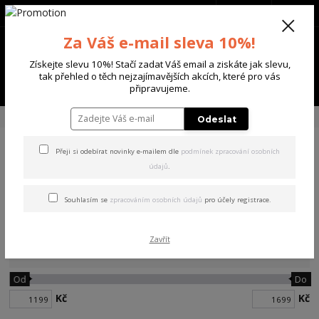
+420 702 136 620
(Po-Ne, 8-20 hod.)
CZK
0
Za Váš e-mail sleva 10%!
0 Kč
Získejte slevu 10%! Stačí zadat Váš email a ziskáte jak slevu,
tak přehled o těch nejzajímavějších akcích, které pro vás
Menu
připravujeme.
Úvod
DÁMSKÉ
TEPLÁKY
Odeslat
Přeji si odebírat novinky e-mailem dle
podmínek zpracování osobních
TEPLÁKY
údajů
.
Souhlasím se
zpracováním osobních údajů
pro účely registrace.
Zavřít
Cena:
Od
Do
Kč
Kč