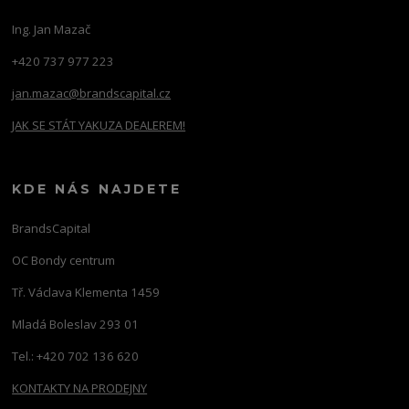
Ing. Jan Mazač
+420 737 977 223
jan.mazac@brandscapital.cz
JAK SE STÁT YAKUZA DEALEREM!
KDE NÁS NAJDETE
BrandsCapital
OC Bondy centrum
Tř. Václava Klementa 1459
Mladá Boleslav 293 01
Tel.: +420 702 136 620
KONTAKTY NA PRODEJNY