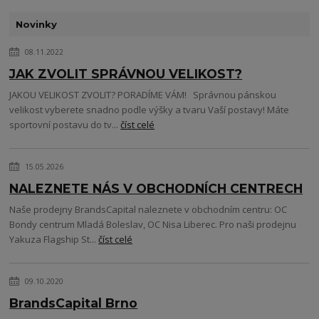
Novinky
08.11.2022
JAK ZVOLIT SPRÁVNOU VELIKOST?
JAKOU VELIKOST ZVOLIT? PORADÍME VÁM! Správnou pánskou
velikost vyberete snadno podle výšky a tvaru Vaší postavy! Máte
sportovní postavu do tv...
číst celé
15.05.2026
NALEZNETE NÁS V OBCHODNÍCH CENTRECH
Naše prodejny BrandsCapital naleznete v obchodním centru: OC
Bondy centrum Mladá Boleslav, OC Nisa Liberec. Pro naši prodejnu
Yakuza Flagship St...
číst celé
09.10.2020
BrandsCapital Brno