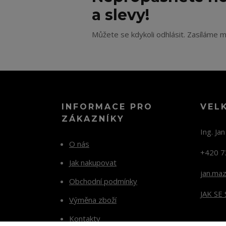
a slevy!
Můžete se kdykoli odhlásit. Zasíláme m
INFORMACE PRO
VEL
ZÁKAZNÍKY
Ing. Ja
O nás
+420 7
Jak nakupovat
jan.ma
Obchodní podmínky
JAK SE
Výměna zboží
Kontakty