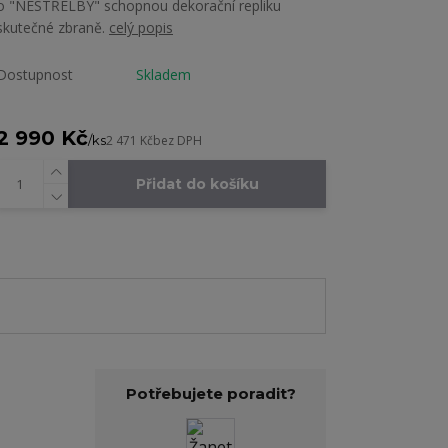
o "NESTŘELBY" schopnou dekorační repliku
skutečné zbraně.
celý popis
Dostupnost
Skladem
2 990 Kč
/
ks
2 471 Kč
bez DPH
Přidat do košíku
Potřebujete poradit?