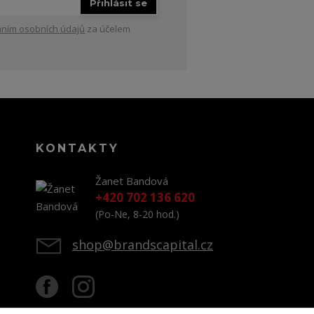
Přihlásit se
ním osobních údajů
za účelem
KONTAKTY
Žanet Bandová
+420 702 136 620
(Po-Ne, 8-20 hod.)
shop@brandscapital.cz