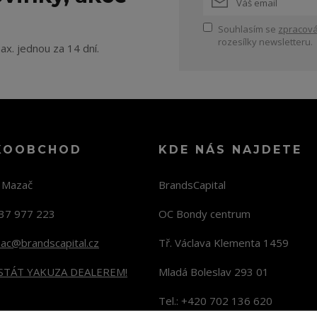
Souhlasím se
zpracová
rozesílky newsletteru.
ax. jednou za 14 dní.
KOOBCHOD
KDE NÁS NAJDETE
n Mazač
BrandsCapital
37 977 223
OC Bondy centrum
zac@brandscapital.cz
Tř. Václava Klementa 1459
 STÁT YAKUZA DEALEREM!
Mladá Boleslav 293 01
Tel.: +420 702 136 620