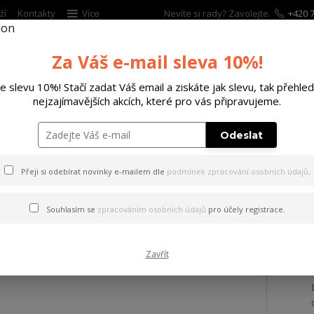
ží
Kontakty
Více
Nevíte si rady? Zavolejte.
+420 7
Hleda
Za Váš e-mail sleva 10%!
te slevu 10%! Stačí zadat Váš email a ziskáte jak slevu, tak přehled
ĚTSKÉ
DOPLŇKY
DÁRKOVÉ POUKAZY
nejzajímavějších akcích, které pro vás připravujeme.
arabellum Luger P08 dřevo
Odeslat
Přeji si odebírat novinky e-mailem dle
podmínek zpracování osobních údajů
.
abellum Luger P08 dřevo
Souhlasím se
zpracováním osobních údajů
pro účely registrace.
Zavřít