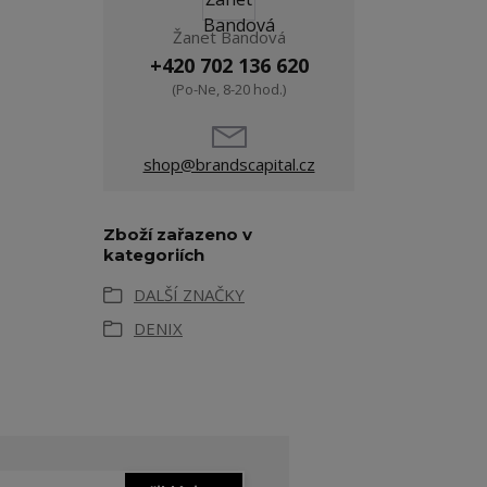
Žanet Bandová
+420 702 136 620
(Po-Ne, 8-20 hod.)
shop@brandscapital.cz
Zboží zařazeno v
kategoriích
DALŠÍ ZNAČKY
DENIX