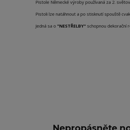
Pistole Německé výroby používaná za 2. světov
Pistoli lze natáhnout a po stisknutí spouště cva
Jedná sa o
"
NESTŘELBY
"
schopnou dekorační r
Nepropásněte no