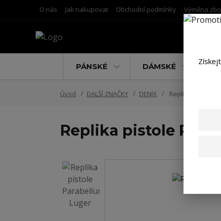
O nás
Jak nakupovat
Obchodní podmínky
Výměna zbo
Získej
PÁNSKÉ
DÁMSKÉ
D
Úvod
DALŠÍ ZNAČKY
DENIX
Replika pistole P
Replika pistole Par