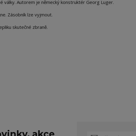
é války. Autorem je německý konstruktér Georg Luger.
kne. Zásobník lze vyjmout.
epliku skutečné zbraně.
vinky, akce