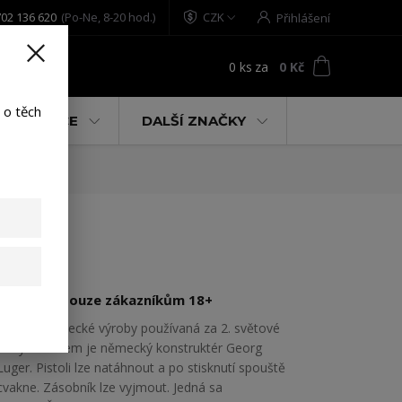
02 136 620
(Po-Ne, 8-20 hod.)
CZK
Přihlášení
0
ks
za
0 Kč
t
 o těch
% AKCE
DALŠÍ ZNAČKY
Prodejné pouze zákazníkům 18+
Pistole Německé výroby používaná za 2. světové
války. Autorem je německý konstruktér Georg
Luger. Pistoli lze natáhnout a po stisknutí spouště
cvakne. Zásobník lze vyjmout. Jedná sa