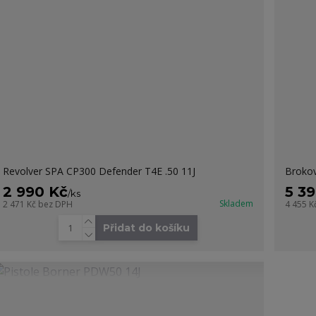
Revolver SPA CP300 Defender T4E .50 11J
Brokov
2 990 Kč
5 3
/
ks
Skladem
2 471 Kč
bez DPH
4 455 K
Přidat do košíku