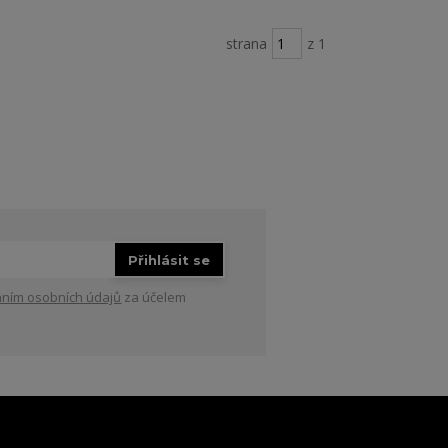
strana
z 1
Přihlásit se
ním osobních údajů
za účelem