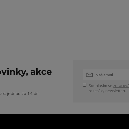
vinky, akce
Souhlasím se
zpracová
rozesílky newsletteru.
ax. jednou za 14 dní.