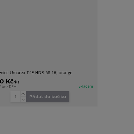
nice Umarex T4E HDB 68 16J orange
90 Kč
/
ks
Skladem
č
bez DPH
Přidat do košíku