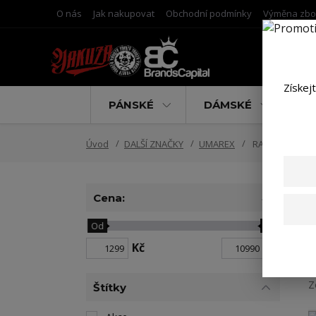
O nás
Jak nakupovat
Obchodní podmínky
Výměna zbo
Získej
PÁNSKÉ
DÁMSKÉ
D
Úvod
DALŠÍ ZNAČKY
UMAREX
RAM T4E
Cena:
Od
Do
N
Kč
Kč
Z
Štítky