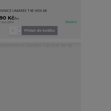
VNICE UMAREX T4E HDX 68
990 Kč
/
ks
Skladem
č
bez DPH
Přidat do košíku