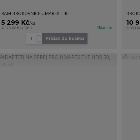
RAM BROKOVNICE UMAREX T4E
BROKO
5 299 Kč
10 
/
ks
Skladem
4 379 Kč
bez DPH
9 083 K
Přidat do košíku