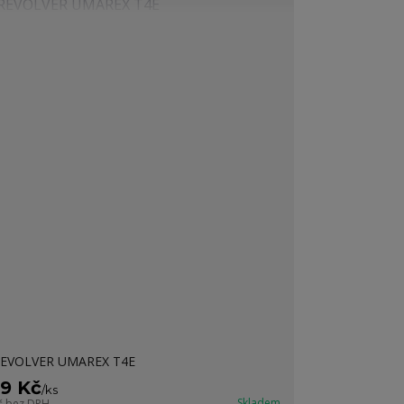
EVOLVER UMAREX T4E
99 Kč
/
ks
Skladem
č
bez DPH