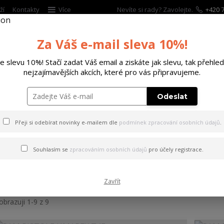
ží
Kontakty
Více
Nevíte si rady? Zavolejte.
+420 7
Za Váš e-mail sleva 10%!
Hleda
te slevu 10%! Stačí zadat Váš email a ziskáte jak slevu, tak přehled
nejzajímavějších akcích, které pro vás připravujeme.
ĚTSKÉ
DOPLŇKY
DÁRKOVÉ POUKAZY
Odeslat
Přeji si odebírat novinky e-mailem dle
podmínek zpracování osobních údajů
.
RAM T4E
Souhlasím se
zpracováním osobních údajů
pro účely registrace.
ejnovější
Nejlevnější
Nejdražší
Zavřít
obrazuji 1-9 z 9