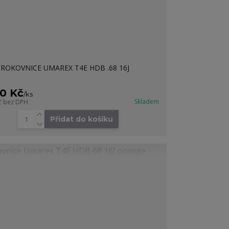
ROKOVNICE UMAREX T4E HDB .68 16J
90 Kč
/
ks
Skladem
č
bez DPH
Přidat do košíku