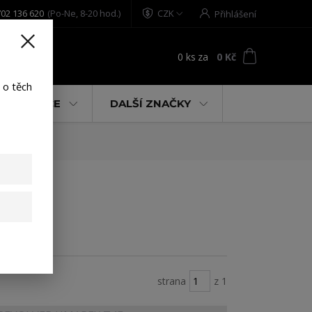
02 136 620
(Po-Ne, 8-20 hod.)
CZK
Přihlášení
0
ks
za
0 Kč
t
 o těch
% AKCE
DALŠÍ ZNAČKY
strana
z 1