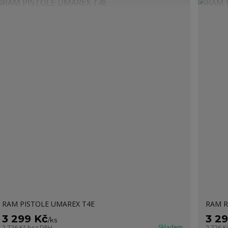
RAM PISTOLE UMAREX T4E
RAM R
3 299 Kč
3 2
/
ks
Skladem
2 726 Kč
bez DPH
2 726 K