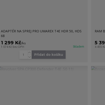
ADAPTÉR NA SPREJ PRO UMAREX T4E HDR 50, HDS
RAM B
68
1 299 Kč
5 3
/
ks
Skladem
1 074 Kč
bez DPH
4 455 K
Přidat do košíku