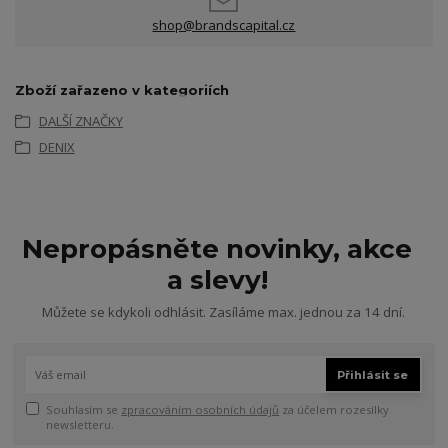
shop@brandscapital.cz
Zboží zařazeno v kategoriích
DALŠÍ ZNAČKY
DENIX
Nepropásněte novinky, akce
a slevy!
Můžete se kdykoli odhlásit. Zasíláme max. jednou za 14 dní.
Přihlásit se
Souhlasím se
zpracováním osobních údajů
za účelem rozesílky
newsletteru.