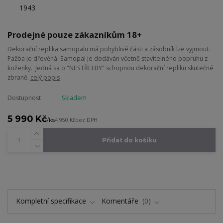
Prodejné pouze zákazníkům 18+
Dekorační replika samopalu má pohyblivé části a zásobník lze vyjmout.
Pažba je dřevěná. Samopal je dodáván včetně stavitelného popruhu z
koženky. Jedná sa o "NESTŘELBY" schopnou dekorační repliku skutečné
zbraně.
celý popis
Dostupnost
Skladem
5 990 Kč
/
ks
4 950 Kč
bez DPH
Přidat do košíku
Kompletní specifikace
Komentáře
0