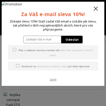
+420 702 136 620
(Po-Ne, 8-20 hod.)
CZK
0
Za Váš e-mail sleva 10%!
0 Kč
Získejte slevu 10%! Stačí zadat Váš email a ziskáte jak slevu,
tak přehled o těch nejzajímavějších akcích, které pro vás
Menu
připravujeme.
Úvod
DALŠÍ ZNAČKY
DENIX
Replika samopal Fusil STG 1943
Odeslat
Přeji si odebírat novinky e-mailem dle
podmínek zpracování osobních
Replika samopal Fusil STG
údajů
.
1943
Souhlasím se
zpracováním osobních údajů
pro účely registrace.
Zavřít