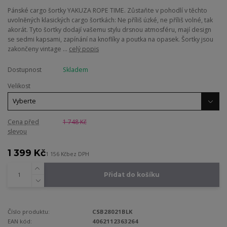
Pánské cargo šortky YAKUZA ROPE TIME. Zůstaňte v pohodlí v těchto
uvolněných klasických cargo šortkách: Ne příliš úzké, ne příliš volné, tak
akorát. Tyto šortky dodají vašemu stylu drsnou atmosféru, mají design
se sedmi kapsami, zapínání na knoflíky a poutka na opasek. Šortky jsou
zakončeny vintage ...
celý popis
Dostupnost
Skladem
Velikost
Cena před
1 748 Kč
slevou
1 399 Kč
1 156 Kč
bez DPH
Přidat do košíku
Číslo produktu:
CSB28021BLK
EAN kód:
4062112363264