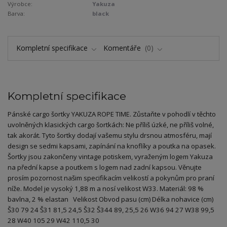
Výrobce:
Yakuza
Barva:
black
Kompletní specifikace
Komentáře
0
Kompletní specifikace
Pánské cargo šortky YAKUZA ROPE TIME. Zůstaňte v pohodlí v těchto
uvolněných klasických cargo šortkách: Ne příliš úzké, ne příliš volné,
tak akorát. Tyto šortky dodají vašemu stylu drsnou atmosféru, mají
design se sedmi kapsami, zapínání na knoflíky a poutka na opasek.
Šortky jsou zakončeny vintage potiskem, vyraženým logem Yakuza
na přední kapse a poutkem s logem nad zadní kapsou. Věnujte
prosím pozornost našim specifikacím velikostí a pokynům pro praní
níže. Model je vysoký 1,88 m a nosí velikost W33. Materiál: 98 %
bavlna, 2 % elastan Velikost Obvod pasu (cm) Délka nohavice (cm)
Š30 79 24 Š31 81,5 24,5 Š32 Š344 89, 25,5 26 W36 94 27 W38 99,5
28 W40 105 29 W42 110,5 30