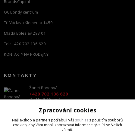
BrandsCapital
OC Bondy centrum
Tř. Václava Klementa 1459
Mladá Boleslav 293 01
Tel.: +420 702 136 620
KONTAKTY NA PRODEJNY
KONTAKTY
Žanet Bandová
+420 702 136 620
(Po-Ne, 8-20 hod.)
Zpracování cookies
shop@brandscapital.cz
Náš e-shop a partneři potřebují Váš
souhlas
s použitím souborů
cookies, aby Vám mohli zobrazovat informace týkající se Vašich
zájmů.