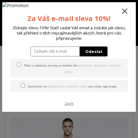
+420 702 136 620
(Po-Ne, 8-20 hod.)
CZK
0
Za Váš e-mail sleva 10%!
0 Kč
Získejte slevu 10%! Stačí zadat Váš email a ziskáte jak slevu,
tak přehled o těch nejzajímavějších akcích, které pro vás
Menu
připravujeme.
Úvod
PÁNSKÉ
ŠORTKY
Yakuza pánské cargo šortky Rope Time Cargo
Odeslat
Shorts
Přeji si odebírat novinky e-mailem dle
podmínek zpracování osobních
údajů
.
Yakuza pánské cargo šortky
Rope Time Cargo Shorts
Souhlasím se
zpracováním osobních údajů
pro účely registrace.
Akce
Zavřít