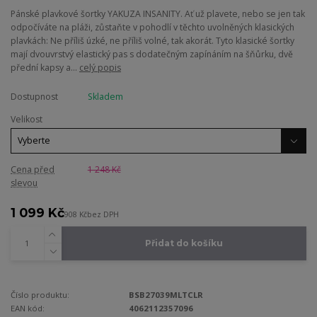
Pánské plavkové šortky YAKUZA INSANITY. Ať už plavete, nebo se jen tak
odpočíváte na pláži, zůstaňte v pohodlí v těchto uvolněných klasických
plavkách: Ne příliš úzké, ne příliš volné, tak akorát. Tyto klasické šortky
mají dvouvrstvý elastický pas s dodatečným zapínáním na šňůrku, dvě
přední kapsy a...
celý popis
Dostupnost
Skladem
Velikost
Cena před
1 248 Kč
slevou
1 099 Kč
908 Kč
bez DPH
Přidat do košíku
Číslo produktu:
BSB27039MLTCLR
EAN kód:
4062112357096