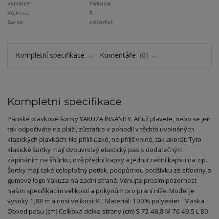
Výrobce:
Yakuza
Velikost:
S
Barva:
colorful
Kompletní specifikace
Komentáře
0
Kompletní specifikace
Pánské plavkové šortky YAKUZA INSANITY. Ať už plavete, nebo se jen
tak odpočíváte na pláži, zůstaňte v pohodlí v těchto uvolněných
klasických plavkách: Ne příliš úzké, ne příliš volné, tak akorát. Tyto
klasické šortky mají dvouvrstvý elastický pas s dodatečným
zapínáním na šňůrku, dvě přední kapsy a jednu zadní kapsu na zip.
Šortky mají také celoplošný potisk, podpůrnou podšívku ze síťoviny a
gumové logo Yakuza na zadní straně. Věnujte prosím pozornost
našim specifikacím velikostí a pokynům pro praní níže. Model je
vysoký 1,88 m a nosí velikost XL. Materiál: 100% polyester Maska
Obvod pasu (cm) Celková délka strany (cm) S 72 48,8 M 76 49,5 L 80