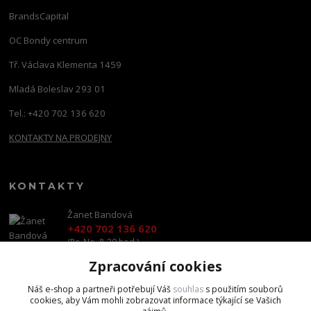
BrandsCapital
OC Bondy centrum
Tř. Václava Klementa 1459
Mladá Boleslav 293 01
Tel.: +420 702 136 620
KONTAKTY NA PRODEJNY
KONTAKTY
Žanet Bandová
+420 702 136 620
(Po-Ne, 8-20 hod.)
Zpracování cookies
shop@brandscapital.cz
Náš e-shop a partneři potřebují Váš
souhlas
s použitím souborů
cookies, aby Vám mohli zobrazovat informace týkající se Vašich