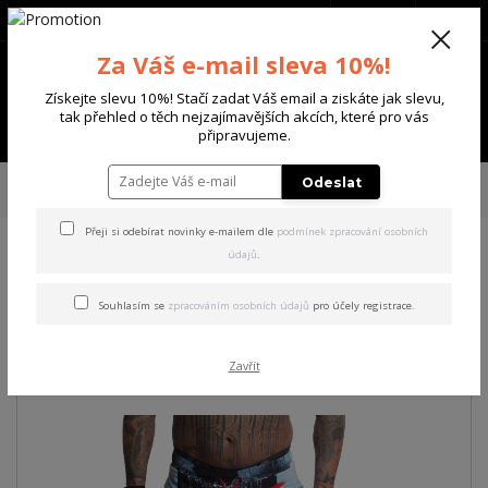
+420 702 136 620
(Po-Ne, 8-20 hod.)
CZK
0
Za Váš e-mail sleva 10%!
0 Kč
Získejte slevu 10%! Stačí zadat Váš email a ziskáte jak slevu,
tak přehled o těch nejzajímavějších akcích, které pro vás
Menu
připravujeme.
Úvod
PÁNSKÉ
PLAVKY
Yakuza pánské plavkové šortky Insanity Board
Odeslat
Shorts
Přeji si odebírat novinky e-mailem dle
podmínek zpracování osobních
údajů
.
Yakuza pánské plavkové
šortky Insanity Board Shorts
Souhlasím se
zpracováním osobních údajů
pro účely registrace.
Akce
Zavřít