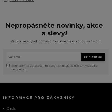
PÁNSKÉ % AKCE
Nepropásněte novinky, akce
a slevy!
Můžete se kdykoli odhlásit. Zasíláme max. jednou za 14 dní.
Přihlásit se
Souhlasím se
zpracováním osobních údajů
za účelem rozesílky
newsletteru.
INFORMACE PRO ZÁKAZNÍKY
O nás