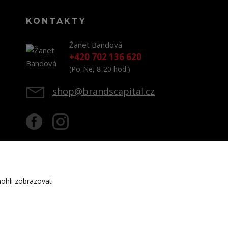
KONTAKTY
Žanet Bandová
+420 702 136 620
(Po-Ne, 8-20 hod.)
shop@brandscapital.cz
ohli zobrazovat