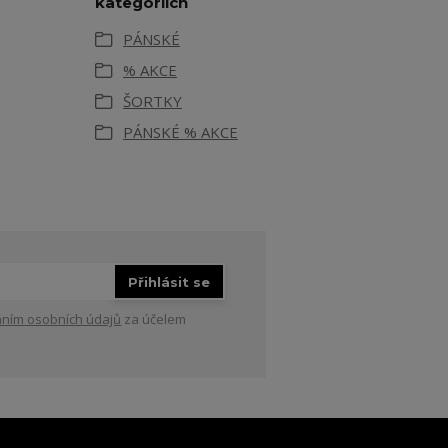
kategoriích
PÁNSKÉ
% AKCE
ŠORTKY
PÁNSKÉ % AKCE
Přihlásit se
ním osobních údajů
za účelem