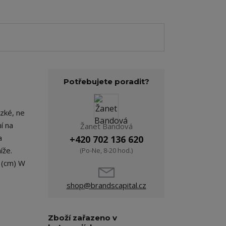
Potřebujete poradit?
zké, ne
í na
Žanet Bandová
a
+420 702 136 620
íže.
(Po-Ne, 8-20 hod.)
e (cm) W
shop@brandscapital.cz
Zboží zařazeno v