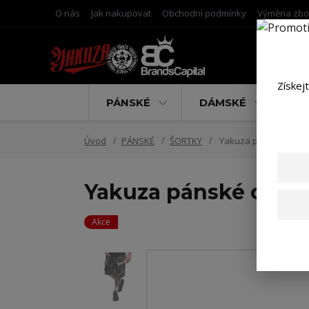
O nás
Jak nakupovat
Obchodní podmínky
Výměna zbo
Získej
PÁNSKÉ
DÁMSKÉ
D
Úvod
PÁNSKÉ
ŠORTKY
Yakuza pánské cargo
Yakuza pánské cargo
Akce