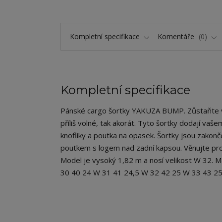
Kompletní specifikace
Komentáře
0
Kompletní specifikace
Pánské cargo šortky YAKUZA BUMP. Zůstaňte v po
příliš volné, tak akorát. Tyto šortky dodají va
knoflíky a poutka na opasek. Šortky jsou zako
poutkem s logem nad zadní kapsou. Věnujte pros
Model je vysoký 1,82 m a nosí velikost W 32. 
30 40 24 W 31 41 24,5 W 32 42 25 W 33 43 2