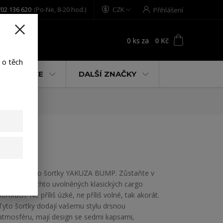
02 136 620
(Po-Ne, 8-20 hod.)
CZK
Přihlášení
0
ks
za
0 Kč
t
 o těch
% AKCE
DALŠÍ ZNAČKY
Pánské cargo šortky YAKUZA BUMP. Zůstaňte v
pohodlí v těchto uvolněných klasických cargo
šortkách: Ne příliš úzké, ne příliš volné, tak akorát.
Tyto šortky dodají vašemu stylu drsnou
atmosféru, mají design se sedmi kapsami,