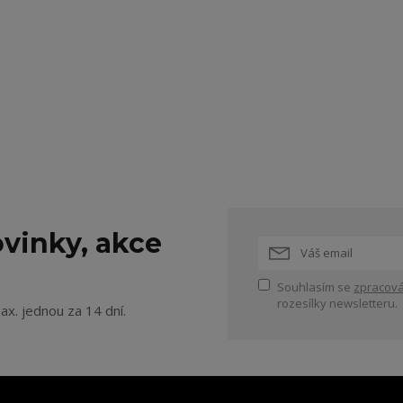
vinky, akce
Souhlasím se
zpracová
rozesílky newsletteru.
ax. jednou za 14 dní.