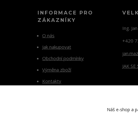
INFORMACE PRO
VEL
ZÁKAZNÍKY
Ing. Ja
O nás
+420 7
Jak nakupovat
jan.ma
Obchodní podmínky
JAK SE
Výměna zboží
Kontakty
Blog
Náš e-shop a pa