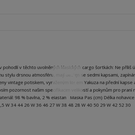
hodlí v těchto uvolněných klasických cargo šortkách: Ne příliš ú
šemu stylu drsnou atmosféru, mají design se sedmi kapsami, zapínán
nčeny vintage potiskem, vyraženým logem Yakuza na přední kapse 
ím pozornost našim specifikacím velikostí a pokynům pro praní n
Materiál: 98 % bavlna, 2 % elastan Maska Pas (cm) Délka nohavic
5,5 W 34 44 26 W 36 46 27 W 38 48 28 W 40 50 29 W 42 52 30