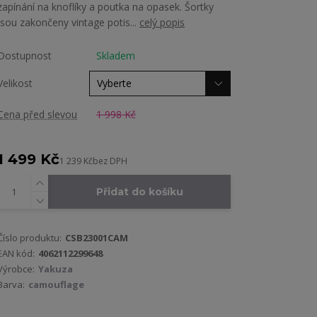
zapínání na knoflíky a poutka na opasek. Šortky
jsou zakončeny vintage potis...
celý popis
Dostupnost
Skladem
Velikost
Cena před slevou
1 998 Kč
1 499 Kč
1 239 Kč
bez DPH
Přidat do košíku
Číslo produktu:
CSB23001CAM
EAN kód:
4062112299648
Výrobce:
Yakuza
Barva:
camouflage