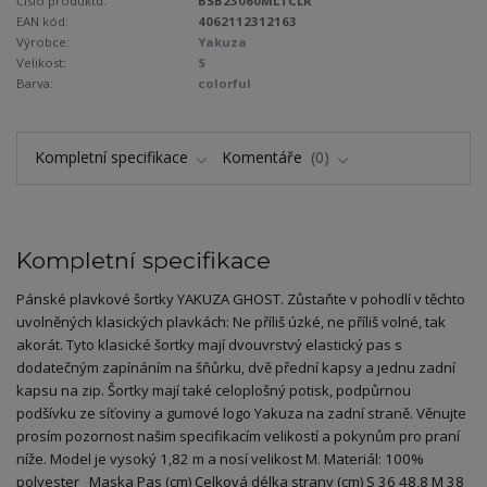
Číslo produktu:
BSB23060MLTCLR
EAN kód:
4062112312163
Výrobce:
Yakuza
Velikost:
S
Barva:
colorful
Kompletní specifikace
Komentáře
0
Kompletní specifikace
Pánské plavkové šortky YAKUZA GHOST. Zůstaňte v pohodlí v těchto
uvolněných klasických plavkách: Ne příliš úzké, ne příliš volné, tak
akorát. Tyto klasické šortky mají dvouvrstvý elastický pas s
dodatečným zapínáním na šňůrku, dvě přední kapsy a jednu zadní
kapsu na zip. Šortky mají také celoplošný potisk, podpůrnou
podšívku ze síťoviny a gumové logo Yakuza na zadní straně. Věnujte
prosím pozornost našim specifikacím velikostí a pokynům pro praní
níže. Model je vysoký 1,82 m a nosí velikost M. Materiál: 100%
polyester Maska Pas (cm) Celková délka strany (cm) S 36 48,8 M 38