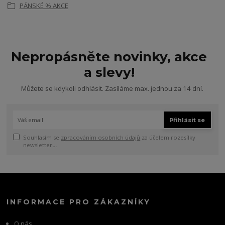
PÁNSKÉ % AKCE
Nepropásněte novinky, akce
a slevy!
Můžete se kdykoli odhlásit. Zasíláme max. jednou za 14 dní.
Přihlásit se
Souhlasím se
zpracováním osobních údajů
za účelem rozesílky
newsletteru.
INFORMACE PRO ZÁKAZNÍKY
O nás