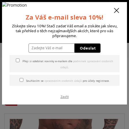
+420 702 136 620
(Po-Ne, 8-20 hod.)
CZK
0
Za Váš e-mail sleva 10%!
0 Kč
Získejte slevu 10%! Stačí zadat Váš email a ziskáte jak slevu,
tak přehled o těch nejzajímavějších akcích, které pro vás
Menu
připravujeme.
Úvod
PÁNSKÉ
PLAVKY
Yakuza pánské plavkové šortky Ghost Allover
Odeslat
Board Shorts
Přeji si odebírat novinky e-mailem dle
podmínek zpracování osobních
údajů
.
Yakuza pánské plavkové
šortky Ghost Allover Board
Souhlasím se
zpracováním osobních údajů
pro účely registrace.
Shorts
Zavřít
Akce