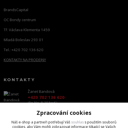
BrandsCapital
OC Bondy centrum
Tř. Václava Klementa 1459
Mladá Boleslav 293 01
Tel.: +420 702 136 620
KONTAKTY NA PRODEJNY
KONTAKTY
Žanet Bandová
+420 702 136 620
(Po-Ne, 8-20 hod.)
Zpracování cookies
shop@brandscapital.cz
Náš e-shop a partneři potřebují Váš
souhlas
s použitím souborů
cookies, aby Vám mohli zobrazovat informace týkající se Vašich