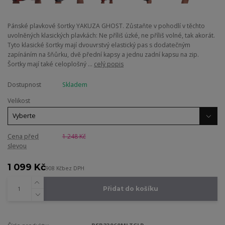
Pánské plavkové šortky YAKUZA GHOST. Zůstaňte v pohodlí v těchto
uvolněných klasických plavkách: Ne příliš úzké, ne příliš volné, tak akorát.
Tyto klasické šortky mají dvouvrstvý elastický pas s dodatečným
zapínáním na šňůrku, dvě přední kapsy a jednu zadní kapsu na zip.
Šortky mají také celoplošný ...
celý popis
Dostupnost
Skladem
Velikost
Cena před
1 248 Kč
slevou
1 099 Kč
908 Kč
bez DPH
Přidat do košíku