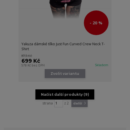
- 20 %
Yakuza dámské tílko Just Fun Curved Crew Neck T-
Shirt
873 Kč
699 Kč
Skladem
578 Kč
bez DPH
Zvolit variantu
Načíst další produkty (9)
strana
z 2
další