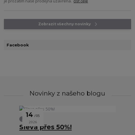
je prozatím naše prodejna uzavřena.
číst celé
Zobrazit všechny novinky
Facebook
Novinky z našeho blogu
14
05
Akce
2026
Sleva přes 50%!