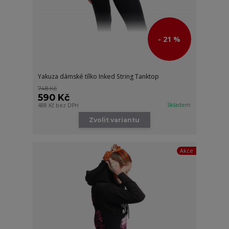
- 21 %
Yakuza dámské tílko Inked String Tanktop
748 Kč
590 Kč
Skladem
488 Kč
bez DPH
Zvolit variantu
Akce