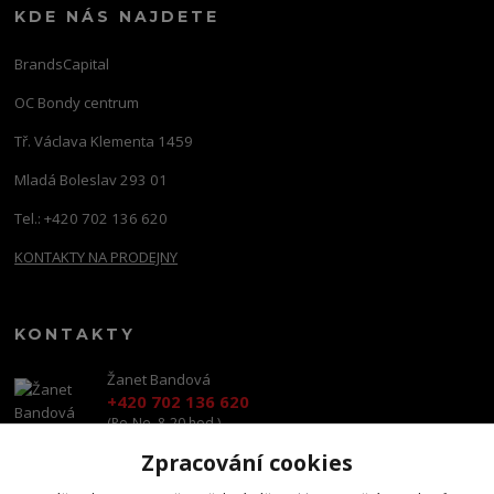
KDE NÁS NAJDETE
BrandsCapital
OC Bondy centrum
Tř. Václava Klementa 1459
Mladá Boleslav 293 01
Tel.: +420 702 136 620
KONTAKTY NA PRODEJNY
KONTAKTY
Žanet Bandová
+420 702 136 620
(Po-Ne, 8-20 hod.)
Zpracování cookies
shop@brandscapital.cz