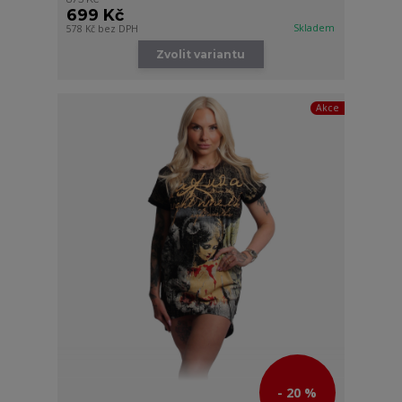
699 Kč
Skladem
578 Kč
bez DPH
Zvolit variantu
Akce
- 20 %