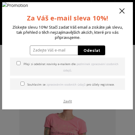
+420 702 136 620
(Po-Ne, 8-20 hod.)
CZK
0
Za Váš e-mail sleva 10%!
0 Kč
Získejte slevu 10%! Stačí zadat Váš email a ziskáte jak slevu,
tak přehled o těch nejzajímavějších akcích, které pro vás
Menu
připravujeme.
Odeslat
Velikost: XS
Přeji si odebírat novinky e-mailem dle
podmínek zpracování osobních
údajů
.
strana
z 2
další
Souhlasím se
zpracováním osobních údajů
pro účely registrace.
Akce
Zavřít