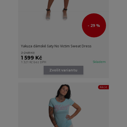
- 29 %
Yakuza dámské šaty No Victim Sweat Dress
2 248 Kč
1 599 Kč
Skladem
1 321 Kč
bez DPH
Zvolit variantu
Akce