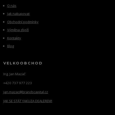
O nás
Jak nakupovat
Obchodní podmínky
Výměna zboží
Kontakty
Blog
VELKOOBCHOD
Ing. Jan Mazač
+420 737 977 223
jan.mazac@brandscapital.cz
JAK SE STÁT YAKUZA DEALEREM!