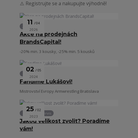
⚠️ Registrujte se a nakupujte výhodně!
11
04
Akce
2026
Akce na prodejnách
BrandsCapital!
-20% min. 3 kousky, -25% min. 5 kousků
02
05
Lifestyle
2024
Fandíme Lukášovi!
Mistrovství Evropy Armwrestling Bratislava
25
02
Zákaznický servis
2023
Jakou velikost zvolit? Poradíme
vám!