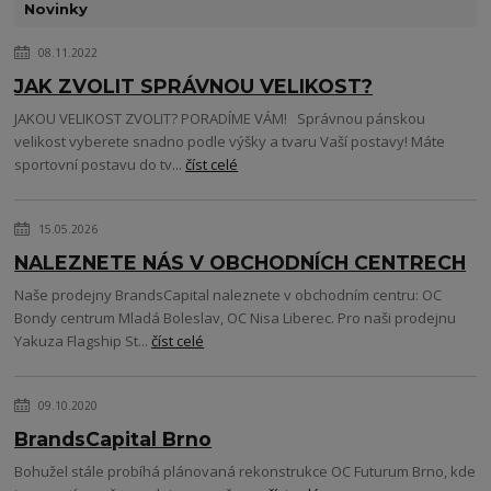
Novinky
08.11.2022
JAK ZVOLIT SPRÁVNOU VELIKOST?
JAKOU VELIKOST ZVOLIT? PORADÍME VÁM! Správnou pánskou
velikost vyberete snadno podle výšky a tvaru Vaší postavy! Máte
sportovní postavu do tv...
číst celé
15.05.2026
NALEZNETE NÁS V OBCHODNÍCH CENTRECH
Naše prodejny BrandsCapital naleznete v obchodním centru: OC
Bondy centrum Mladá Boleslav, OC Nisa Liberec. Pro naši prodejnu
Yakuza Flagship St...
číst celé
09.10.2020
BrandsCapital Brno
Bohužel stále probíhá plánovaná rekonstrukce OC Futurum Brno, kde