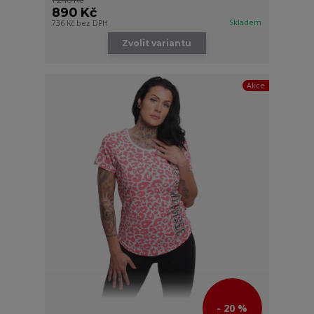
1 248 Kč
890 Kč
Skladem
736 Kč
bez DPH
Zvolit variantu
Akce
- 20 %