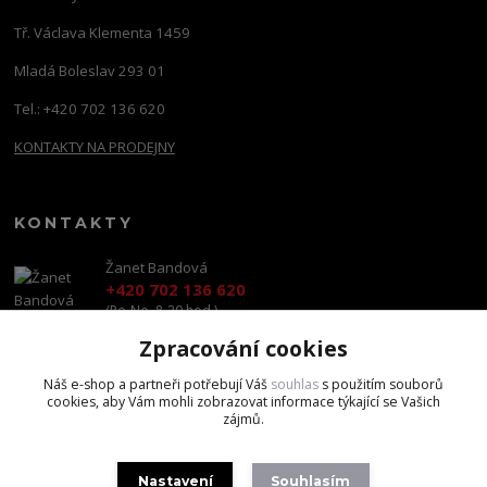
Tř. Václava Klementa 1459
Mladá Boleslav 293 01
Tel.: +420 702 136 620
KONTAKTY NA PRODEJNY
KONTAKTY
Žanet Bandová
+420 702 136 620
(Po-Ne, 8-20 hod.)
Zpracování cookies
shop@brandscapital.cz
Náš e-shop a partneři potřebují Váš
souhlas
s použitím souborů
cookies, aby Vám mohli zobrazovat informace týkající se Vašich
zájmů.
Nastavení
Souhlasím