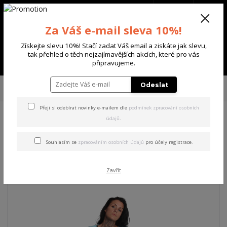
+420 702 136 620
(Po-Ne, 8-20 hod.)
CZK
0
Za Váš e-mail sleva 10%!
0 Kč
Získejte slevu 10%! Stačí zadat Váš email a ziskáte jak slevu,
tak přehled o těch nejzajímavějších akcích, které pro vás
Menu
připravujeme.
Úvod
DÁMSKÉ
TRIČKA & TÍLKA
Yakuza dámské tílko Evil Only Curved
Odeslat
Crew Neck T-Shirt
Přeji si odebírat novinky e-mailem dle
podmínek zpracování osobních
údajů
.
Yakuza dámské tílko Evil Only
Curved Crew Neck T-Shirt
Souhlasím se
zpracováním osobních údajů
pro účely registrace.
Akce
Zavřít