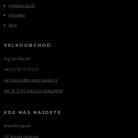
Výměna zboží
Kontakty
Blog
VELKOOBCHOD
Ing. Jan Mazač
+420 737 977 223
jan.mazac@brandscapital.cz
JAK SE STÁT YAKUZA DEALEREM!
KDE NÁS NAJDETE
BrandsCapital
OC Bondy centrum