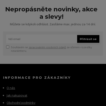
Nepropásněte novinky, akce
a slevy!
Můžete se kdykoli odhlásit. Zasíláme max. jednou za 14 dní.
Přihlásit se
Souhlasím se
zpracováním osobních údajů
za účelem rozesílky
newsletteru.
INFORMACE PRO ZÁKAZNÍKY
O nás
Jak nakupovat
Obchodní podmínky