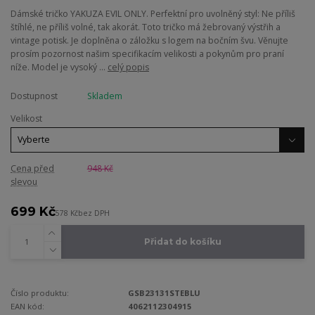
Dámské tričko YAKUZA EVIL ONLY. Perfektní pro uvolněný styl: Ne příliš
štíhlé, ne příliš volné, tak akorát. Toto tričko má žebrovaný výstřih a
vintage potisk. Je doplněna o záložku s logem na bočním švu. Věnujte
prosím pozornost našim specifikacím velikosti a pokynům pro praní
níže. Model je vysoký ...
celý popis
Dostupnost
Skladem
Velikost
Cena před
948 Kč
slevou
699 Kč
578 Kč
bez DPH
Přidat do košíku
Číslo produktu:
GSB23131STEBLU
EAN kód:
4062112304915