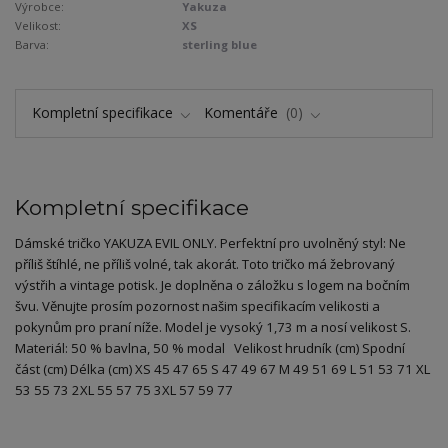
Výrobce:
Yakuza
Velikost:
XS
Barva:
sterling blue
Kompletní specifikace
Komentáře
0
Kompletní specifikace
Dámské tričko YAKUZA EVIL ONLY. Perfektní pro uvolněný styl: Ne
příliš štíhlé, ne příliš volné, tak akorát. Toto tričko má žebrovaný
výstřih a vintage potisk. Je doplněna o záložku s logem na bočním
švu. Věnujte prosím pozornost našim specifikacím velikosti a
pokynům pro praní níže. Model je vysoký 1,73 m a nosí velikost S.
Materiál: 50 % bavlna, 50 % modal Velikost hrudník (cm) Spodní
část (cm) Délka (cm) XS 45 47 65 S 47 49 67 M 49 51 69 L 51 53 71 XL
53 55 73 2XL 55 57 75 3XL 57 59 77