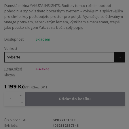
Dámská mikina YAKUZA INSIGHTS. Buďte v tomto ročním období
pohodlní a styloví s tímto boxerským svetrem – volnějším a splývavějším
pro chvíle, kdy potřebujete prostor pro pohyb. Vyznačuje se úchvatným
vintage potiskem, žebrovaným lemem, výstřihem a manžetami, stejně
jako poutko s logem Yakuza na boč...
celý popis
Dostupnost
Skladem
Velikost
Cena před
1 498 Kč
slevou
1 199 Kč
991 Kč
bez DPH
Přidat do košíku
Číslo produktu:
GPB27101BLK
EAN kód:
4062112357348