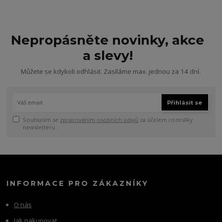
Nepropásněte novinky, akce
a slevy!
Můžete se kdykoli odhlásit. Zasíláme max. jednou za 14 dní.
Přihlásit se
Souhlasím se
zpracováním osobních údajů
za účelem rozesílky
newsletteru.
INFORMACE PRO ZÁKAZNÍKY
O nás
Jak nakupovat