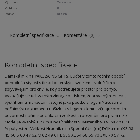
Výrobce:
Yakuza
Velikost:
XL
Barva:
black
Kompletní specifikace
Komentáře
0
Kompletní specifikace
Dámská mikina YAKUZA INSIGHTS. Buďte v tomto ročním období
pohodlní a styloví s tímto boxerským svetrem – volnějším a
splývavějším pro chvíle, kdy potřebujete prostor pro pohyb.
Vyznačuje se úchvatným vintage potiskem, žebrovaným lemem,
výstřihem a manžetami, stejně jako poutko s logem Yakuza na
bočním švu a gumovou nášivkou s logem u lemu. Věnujte prosím
pozornost našim specifikacím velikosti a pokynům pro praní níže.
Model je vysoký 1,73 m a nosí velikost S. Materiál: 90 % bavlna, 10
% polyester Velikost Hrudník (cm) Spodní část (cm) Délka (cm) XS 58
45 60 S 60 47 62 M 62 49 61 L 686 XL 54 68 55 70 3XL 70 57 72