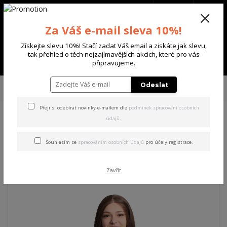
+420 702 136 620
(Po-Ne, 8-20 hod.)
CZK
0
Za Váš e-mail sleva 10%!
0 Kč
Získejte slevu 10%! Stačí zadat Váš email a ziskáte jak slevu,
tak přehled o těch nejzajímavějších akcích, které pro vás
Menu
připravujeme.
Úvod
DÁMSKÉ
MIKINY
Yakuza dámská mikina Insights Urban
Odeslat
Sweatshirt
Přeji si odebírat novinky e-mailem dle
podmínek zpracování osobních
údajů
.
Yakuza dámská mikina
Insights Urban Sweatshirt
Souhlasím se
zpracováním osobních údajů
pro účely registrace.
Akce
Zavřít