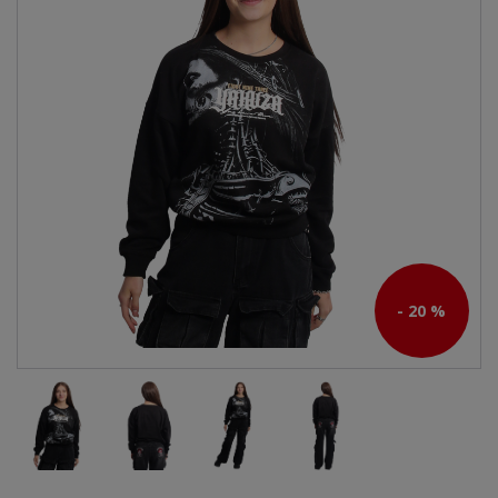
- 20 %