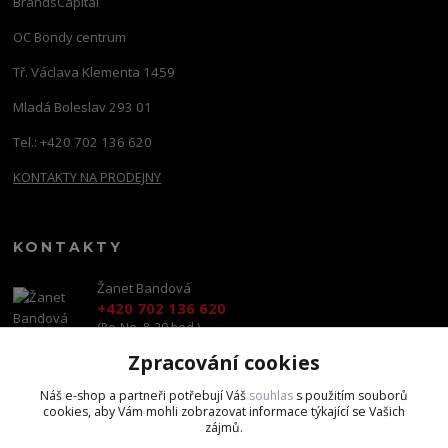
BrandsCapital
OC Bondy centrum
Tř. Václava Klementa 1459
Mladá Boleslav 293 01
Tel.: +420 702 136 620
KONTAKTY NA PRODEJNY
KONTAKTY
Žanet Bandová
+420 702 136 620
(Po-Ne, 8-20 hod.)
Zpracování cookies
shop@brandscapital.cz
Náš e-shop a partneři potřebují Váš
souhlas
s použitím souborů
cookies, aby Vám mohli zobrazovat informace týkající se Vašich
zájmů.