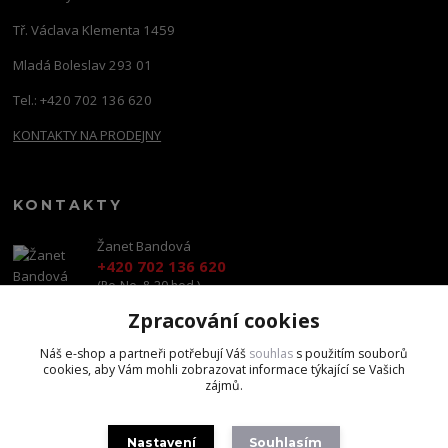
Tř. Václava Klementa 1459
Mladá Boleslav 293 01
Tel.: +420 702 136 620
KONTAKTY NA PRODEJNY
KONTAKTY
Žanet Bandová
+420 702 136 620
(Po-Ne, 8-20 hod.)
Zpracování cookies
shop@brandscapital.cz
Náš e-shop a partneři potřebují Váš
souhlas
s použitím souborů
cookies, aby Vám mohli zobrazovat informace týkající se Vašich
zájmů.
Nastavení
Souhlasím