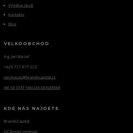
Výměna zboží
Kontakty
Blog
VELKOOBCHOD
Ing. Jan Mazač
+420 737 977 223
jan.mazac@brandscapital.cz
JAK SE STÁT YAKUZA DEALEREM!
KDE NÁS NAJDETE
BrandsCapital
OC Bondy centrum