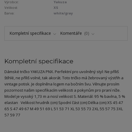
Výrobce:
Yakuza
Velikost:
XS
Barva:
white/gray
Kompletní specifikace
Komentáře
0
Kompletní specifikace
Dámské tričko YAKUZA PNX. Perfektní pro uvolněný styl: Ne příliš
štíhlé, ne příliš volné, tak akorát. Toto tričko má žebrovaný výstřih a
vintage potisk. Je doplněna logem na bočním švu. Věnujte prosím
pozornost našim specifikacím velikosti a pokynům pro praní níže.
Model je vysoký 1,73 m a nosí velikost S. Materiál: 95 % bavlna, 5 %
elastan Velikost hrudník (cm) Spodní část (cm) Délka (cm) XS 45 47
65 S 47 49 67 M 49 51 69 L 51 53 71 XL 53 55 73 2XL 55 57 75 3XL
57 59 77