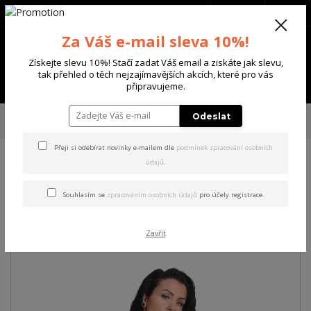
+420 702 136 620
(Po-Ne, 8-20 hod.)
CZK
0
Za Váš e-mail sleva 10%!
0 Kč
Získejte slevu 10%! Stačí zadat Váš email a ziskáte jak slevu,
tak přehled o těch nejzajímavějších akcích, které pro vás
Menu
připravujeme.
Úvod
DÁMSKÉ
TRIČKA & TÍLKA
Yakuza dámské tílko PNX Curved
Odeslat
Crew Neck T-Shirt
Přeji si odebírat novinky e-mailem dle
podmínek zpracování osobních
údajů
.
Yakuza dámské tílko PNX
Curved Crew Neck T-Shirt
Souhlasím se
zpracováním osobních údajů
pro účely registrace.
Akce
Zavřít