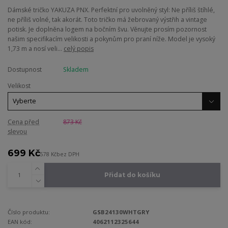
Dámské tričko YAKUZA PNX. Perfektní pro uvolněný styl: Ne příliš štíhlé,
ne příliš volné, tak akorát. Toto tričko má žebrovaný výstřih a vintage
potisk. Je doplněna logem na bočním švu. Věnujte prosím pozornost
našim specifikacím velikosti a pokynům pro praní níže. Model je vysoký
1,73 m a nosí veli...
celý popis
Dostupnost
Skladem
Velikost
Cena před
873 Kč
slevou
699 Kč
578 Kč
bez DPH
Přidat do košíku
Číslo produktu:
GSB24130WHTGRY
EAN kód:
4062112325644