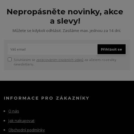
Nepropásněte novinky, akce
a slevy!
Můžete se kdykoli odhlásit. Zasíláme max. jednou za 14 dní.
Přihlásit se
Souhlasím se
zpracováním osobních údajů
za účelem rozesílky
newsletteru.
INFORMACE PRO ZÁKAZNÍKY
O nás
Jak nakupovat
Obchodní podmínky