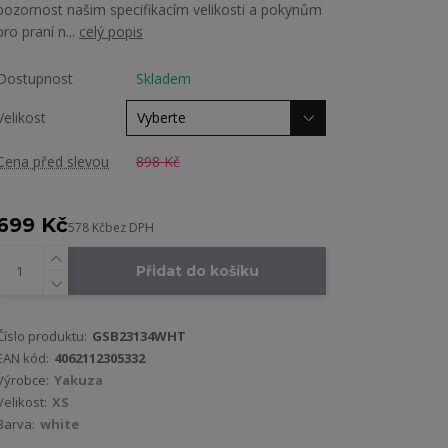
pozornost našim specifikacím velikosti a pokynům
pro praní n...
celý popis
Dostupnost
Skladem
Velikost
Cena před slevou
898 Kč
699 Kč
578 Kč
bez DPH
Přidat do košíku
Číslo produktu:
GSB23134WHT
EAN kód:
4062112305332
Výrobce:
Yakuza
Velikost:
XS
Barva:
white