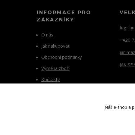
INFORMACE PRO
VEL
ZÁKAZNÍKY
Ing. Ja
O nás
+420 7
Jak nakupovat
jan.ma
Obchodní podmínky
JAK SE
Výměna zboží
Kontakty
Blog
Náš e-shop a pa