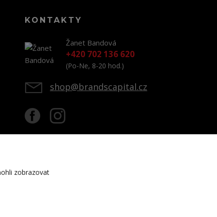
KONTAKTY
Žanet Bandová
+420 702 136 620
(Po-Ne, 8-20 hod.)
shop@brandscapital.cz
ohli zobrazovat