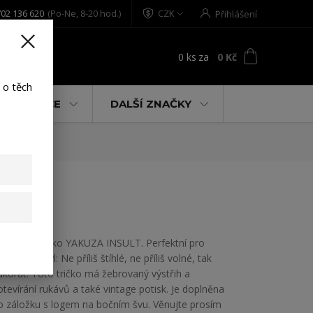
02 136 620
(Po-Ne, 8-20 hod.)
CZK
Přihlášení
0
ks
za
0 Kč
t
 o těch
% AKCE
DALŠÍ ZNAČKY
irt
Dámské tričko YAKUZA INSULT. Perfektní pro
uvolněný styl: Ne příliš štíhlé, ne příliš volné, tak
akorát. Toto tričko má žebrovaný výstřih a
otevírání rukávů a také vintage potisk. Je doplněna
o záložku s logem na bočním švu. Věnujte prosím