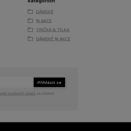
kategoriích
DÁMSKÉ
% AKCE
TRIČKA & TÍLKA
DÁMSKÉ % AKCE
Přihlásit se
ním osobních údajů
za účelem