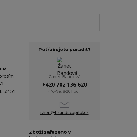
Potřebujete poradit?
o má
 prosím
Žanet Bandová
ál:
+420 702 136 620
XL 52 51
(Po-Ne, 8-20 hod.)
shop@brandscapital.cz
Zboží zařazeno v