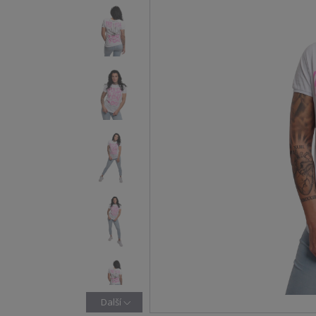
Další