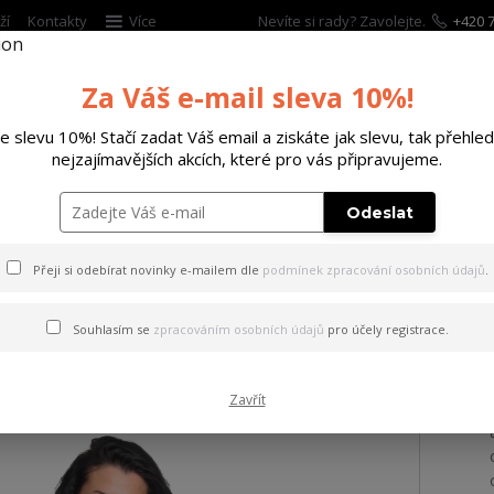
ží
Kontakty
Více
Nevíte si rady? Zavolejte.
+420 7
Za Váš e-mail sleva 10%!
Hleda
te slevu 10%! Stačí zadat Váš email a ziskáte jak slevu, tak přehled
nejzajímavějších akcích, které pro vás připravujeme.
ĚTSKÉ
DOPLŇKY
DÁRKOVÉ POUKAZY
Odeslat
tílko Insult Urban Crew Neck T-Shirt
Přeji si odebírat novinky e-mailem dle
podmínek zpracování osobních údajů
.
Insult Urban Crew Neck T-Sh
Souhlasím se
zpracováním osobních údajů
pro účely registrace.
Zavřít