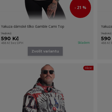
- 21 %
Yakuza dámské tílko Gamble Cami Top
Yakuza
748 Kč
748 Kč
590 Kč
590
Skladem
488 Kč
bez DPH
488 Kč
Zvolit variantu
Akce