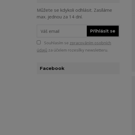
Můžete se kdykoli odhlásit. Zasíláme
max. jednou za 14 dní.
Přihlásit se
Souhlasím se
zpracováním osobních
údajů
za účelem rozesílky newsletteru.
Facebook