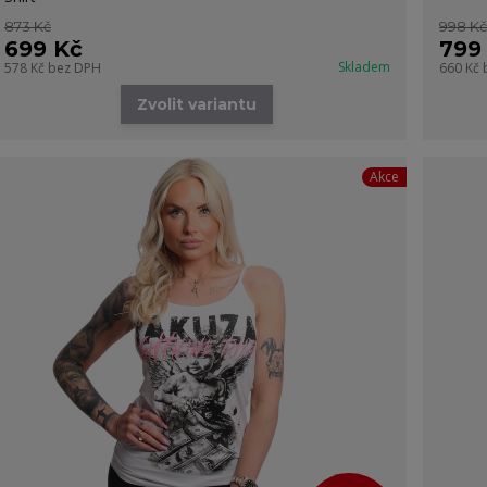
873 Kč
998 Kč
699 Kč
799
Skladem
578 Kč
bez DPH
660 Kč
Zvolit variantu
Akce