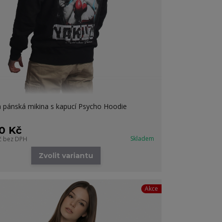
 pánská mikina s kapucí Psycho Hoodie
0 Kč
Skladem
č
bez DPH
Zvolit variantu
Akce