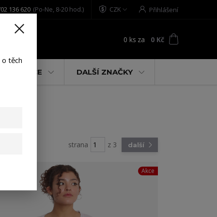
02 136 620
(Po-Ne, 8-20 hod.)
CZK
Přihlášení
0
ks
za
0 Kč
t
 o těch
% AKCE
DALŠÍ ZNAČKY
strana
z 3
další
Akce