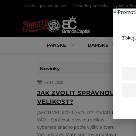
O nás
Jak nakupovat
Obchodní podmínky
Výměna zbo
Získej
PÁNSKÉ
DÁMSKÉ
D
Novinky
08.11.2022
JAK ZVOLIT SPRÁVNOU
VELIKOST?
JAKOU VELIKOST ZVOLIT? PORADÍME
VÁM! Správnou pánskou velikost
vyberete snadno podle výšky a tvaru
Vaší postavy! Máte sportovní postavu