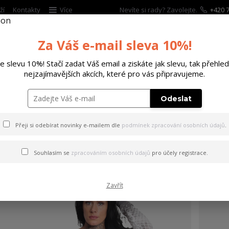
ží
Kontakty
Více
Nevíte si rady? Zavolejte.
+420 7
Za Váš e-mail sleva 10%!
Hleda
te slevu 10%! Stačí zadat Váš email a ziskáte jak slevu, tak přehled
nejzajímavějších akcích, které pro vás připravujeme.
ĚTSKÉ
DOPLŇKY
DÁRKOVÉ POUKAZY
Odeslat
Velikost: 2XL
Přeji si odebírat novinky e-mailem dle
podmínek zpracování osobních údajů
.
Souhlasím se
zpracováním osobních údajů
pro účely registrace.
Zavřít