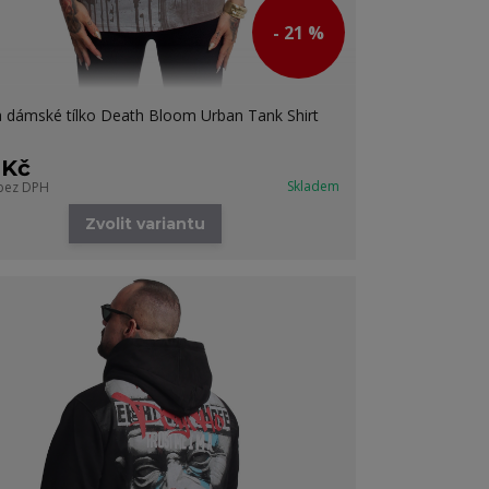
- 21 %
 dámské tílko Death Bloom Urban Tank Shirt
 Kč
Skladem
bez DPH
Zvolit variantu