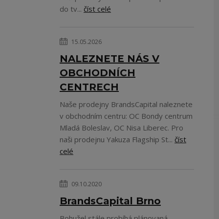
do tv...
číst celé
15.05.2026
NALEZNETE NÁS V
OBCHODNÍCH
CENTRECH
Naše prodejny BrandsCapital naleznete
v obchodním centru: OC Bondy centrum
Mladá Boleslav, OC Nisa Liberec. Pro
naši prodejnu Yakuza Flagship St...
číst
celé
09.10.2020
BrandsCapital Brno
Bohužel stále probíhá plánovaná