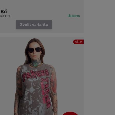
 Kč
Skladem
bez DPH
Zvolit variantu
Akce