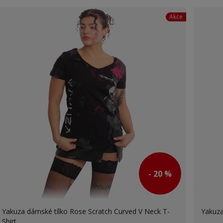
Akce
- 20 %
Yakuza dámské tílko Rose Scratch Curved V Neck T-
Yakuza
Shirt