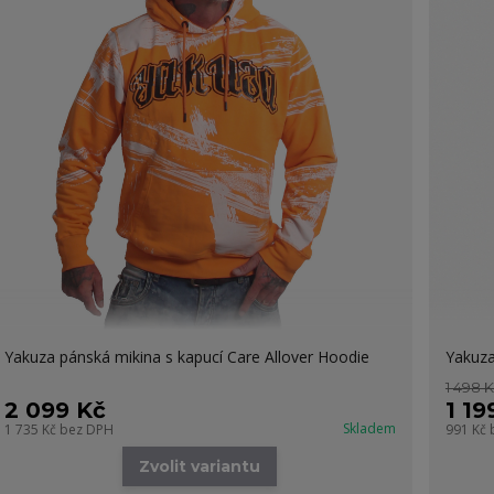
Yakuza pánská mikina s kapucí Care Allover Hoodie
Yakuza
1 498 
2 099 Kč
1 19
Skladem
1 735 Kč
bez DPH
991 Kč
Zvolit variantu