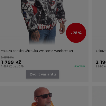
- 28 %
Yakuza pánská větrovka Welcome Windbreaker
Yakuza
2 498 Kč
1 799 Kč
2 19
Skladem
1 487 Kč
bez DPH
1 810 K
Zvolit variantu