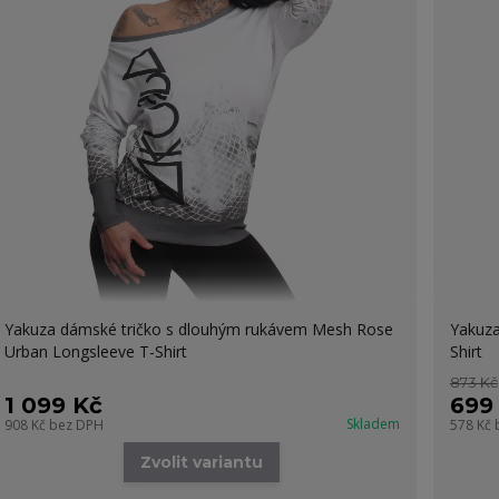
Yakuza dámské tričko s dlouhým rukávem Mesh Rose
Yakuza
Urban Longsleeve T-Shirt
Shirt
873 Kč
1 099 Kč
699
Skladem
908 Kč
bez DPH
578 Kč
Zvolit variantu