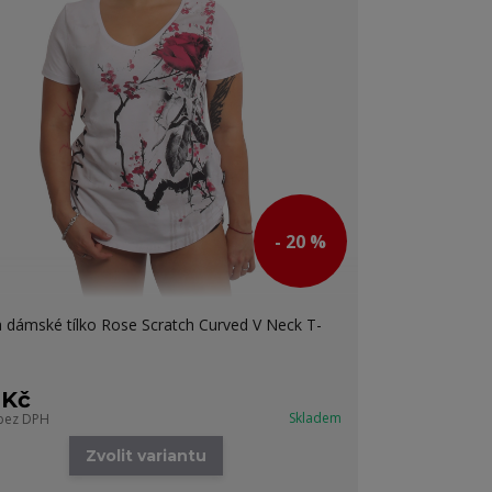
- 20 %
 dámské tílko Rose Scratch Curved V Neck T-
 Kč
Skladem
bez DPH
Zvolit variantu