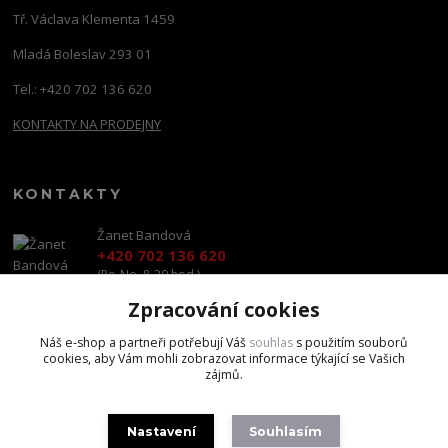
Tř. Václava Klementa 1459
Mladá Boleslav 293 01
Tel.: +420 702 136 620
KONTAKTY NA PRODEJNY
KONTAKTY
Žanet Bandová
+420 702 136 620
(Po-Ne, 8-20 hod.)
Zpracování cookies
shop@brandscapital.cz
Náš e-shop a partneři potřebují Váš
souhlas
s použitím souborů
cookies, aby Vám mohli zobrazovat informace týkající se Vašich
zájmů.
Nastavení
Souhlasím