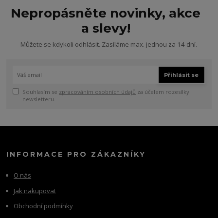
Nepropásněte novinky, akce
a slevy!
Můžete se kdykoli odhlásit. Zasíláme max. jednou za 14 dní.
Přihlásit se
Souhlasím se
zpracováním osobních údajů
za účelem rozesílky
newsletteru.
INFORMACE PRO ZÁKAZNÍKY
O nás
Jak nakupovat
Obchodní podmínky