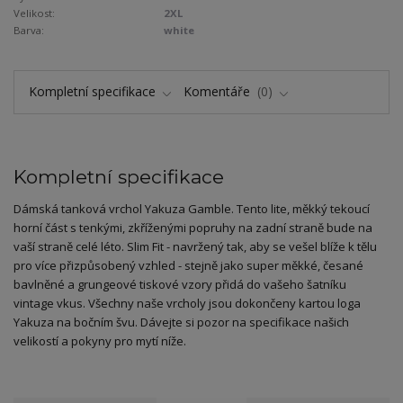
Velikost:
2XL
Barva:
white
Kompletní specifikace
Komentáře
0
Kompletní specifikace
Dámská tanková vrchol Yakuza Gamble. Tento lite, měkký tekoucí
horní část s tenkými, zkříženými popruhy na zadní straně bude na
vaší straně celé léto. Slim Fit - navržený tak, aby se vešel blíže k tělu
pro více přizpůsobený vzhled - stejně jako super měkké, česané
bavlněné a grungeové tiskové vzory přidá do vašeho šatníku
vintage vkus. Všechny naše vrcholy jsou dokončeny kartou loga
Yakuza na bočním švu. Dávejte si pozor na specifikace našich
velikostí a pokyny pro mytí níže.