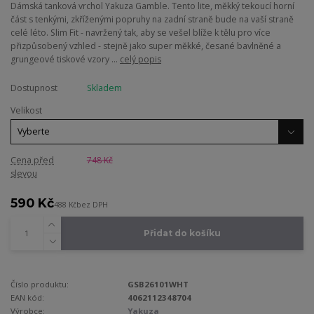
Dámská tanková vrchol Yakuza Gamble. Tento lite, měkký tekoucí horní
část s tenkými, zkříženými popruhy na zadní straně bude na vaší straně
celé léto. Slim Fit - navržený tak, aby se vešel blíže k tělu pro více
přizpůsobený vzhled - stejně jako super měkké, česané bavlněné a
grungeové tiskové vzory ...
celý popis
Dostupnost
Skladem
Velikost
Cena před
748 Kč
slevou
590 Kč
488 Kč
bez DPH
Přidat do košíku
Číslo produktu:
GSB26101WHT
EAN kód:
4062112348704
Výrobce:
Yakuza