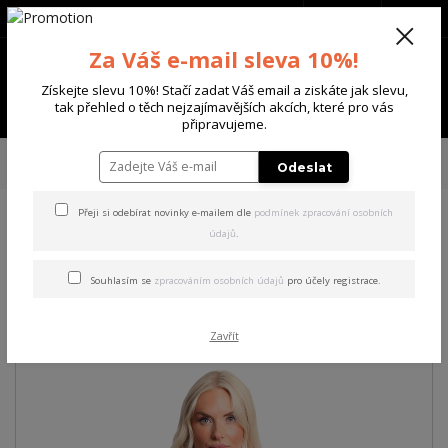
+420 702 136 620
(Po-Ne, 8-20 hod.)
CZK
0
Za Váš e-mail sleva 10%!
0 Kč
Získejte slevu 10%! Stačí zadat Váš email a ziskáte jak slevu,
Menu
tak přehled o těch nejzajímavějších akcích, které pro vás
připravujeme.
Úvod
DÁMSKÉ
TRIČKA & TÍLKA
Yakuza dámské tílko Gamble Cami
Odeslat
Top
Přeji si odebírat novinky e-mailem dle
podmínek zpracování osobních
údajů
.
Yakuza dámské tílko Gamble
Cami Top
Souhlasím se
zpracováním osobních údajů
pro účely registrace.
Akce
Zavřít