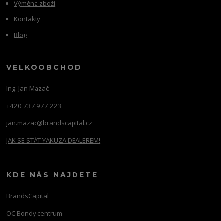
Výměna zboží
Kontakty
Blog
VELKOOBCHOD
Ing. Jan Mazač
+420 737 977 223
jan.mazac@brandscapital.cz
JAK SE STÁT YAKUZA DEALEREM!
KDE NÁS NAJDETE
BrandsCapital
OC Bondy centrum