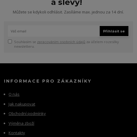
a slevy!
Můžete se kdykoli odhlásit. Zasíláme max. jednou za 14 dní.
Přihlásit se
Souhlasím se
zpracováním osobních údajů
za účelem rozesílky
newsletteru.
INFORMACE PRO ZÁKAZNÍKY
O nás
Jak nakupovat
Obchodní podmínky
Výměna zboží
Kontakty