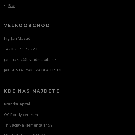
Blog
VELKOOBCHOD
Ing. Jan Mazač
+420 737 977 223
jan.mazac@brandscapital.cz
JAK SE STÁT YAKUZA DEALEREM!
KDE NÁS NAJDETE
BrandsCapital
OC Bondy centrum
Tř. Václava Klementa 1459