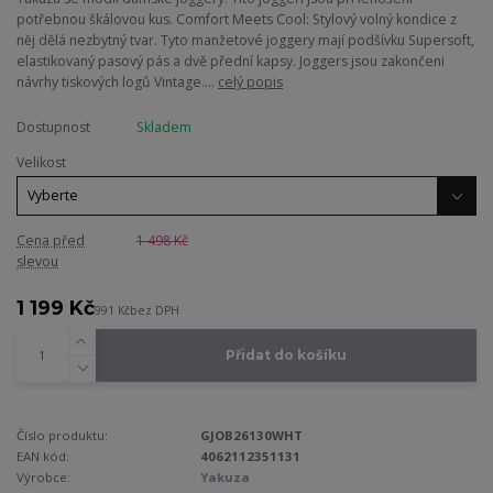
potřebnou škálovou kus. Comfort Meets Cool: Stylový volný kondice z
něj dělá nezbytný tvar. Tyto manžetové joggery mají podšívku Supersoft,
elastikovaný pasový pás a dvě přední kapsy. Joggers jsou zakončeni
návrhy tiskových logů Vintage....
celý popis
Dostupnost
Skladem
Velikost
Cena před
1 498 Kč
slevou
1 199 Kč
991 Kč
bez DPH
Přidat do košíku
Číslo produktu:
GJOB26130WHT
EAN kód:
4062112351131
Výrobce:
Yakuza