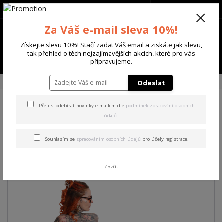
+420 702 136 620
(Po-Ne, 8-20 hod.)
CZK
0
Za Váš e-mail sleva 10%!
0 Kč
Získejte slevu 10%! Stačí zadat Váš email a ziskáte jak slevu,
tak přehled o těch nejzajímavějších akcích, které pro vás
Menu
připravujeme.
Úvod
DÁMSKÉ
TEPLÁKY
Yakuza dámské tepláky Pray Loose Joggers
Odeslat
Přeji si odebírat novinky e-mailem dle
podmínek zpracování osobních
Yakuza dámské tepláky Pray
údajů
.
Loose Joggers
Souhlasím se
zpracováním osobních údajů
pro účely registrace.
Akce
Zavřít