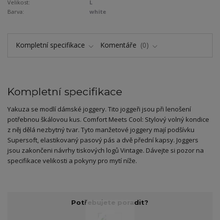
Velikost:
L
Barva:
white
Kompletní specifikace
Komentáře
0
Kompletní specifikace
Yakuza se modlí dámské joggery. Tito joggeři jsou při lenošení
potřebnou škálovou kus. Comfort Meets Cool: Stylový volný kondice
z něj dělá nezbytný tvar. Tyto manžetové joggery mají podšívku
Supersoft, elastikovaný pasový pás a dvě přední kapsy. Joggers
jsou zakončeni návrhy tiskových logů Vintage. Dávejte si pozor na
specifikace velikosti a pokyny pro mytí níže.
Potřebujete poradit?