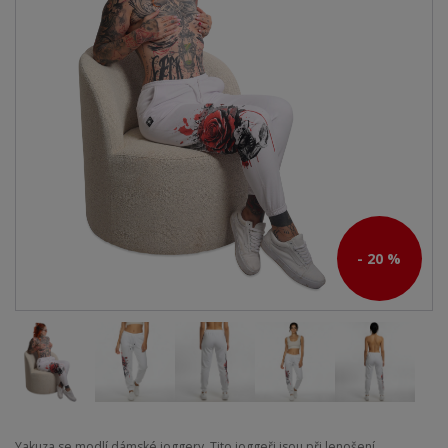
- 20 %
Yakuza se modlí dámské joggery. Tito joggeři jsou při lenošení