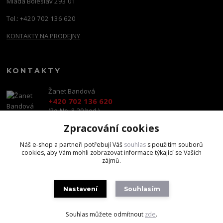
Mladá Boleslav 293 01
Tel.: +420 702 136 620
KONTAKTY NA PRODEJNY
KONTAKTY
Žanet Bandová
+420 702 136 620
(Po-Ne, 8-20 hod.)
Zpracování cookies
shop@brandscapital.cz
Náš e-shop a partneři potřebují Váš
souhlas
s použitím souborů
cookies, aby Vám mohli zobrazovat informace týkající se Vašich
zájmů.
Nastavení
Souhlasím
Copyright 2020 BrandsCapital s.r.o.
Souhlas můžete odmítnout
zde
.