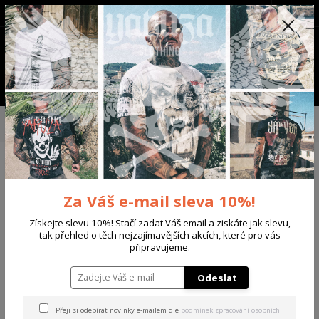
+420 702 136 620
(Po-Ne, 8-20 hod.)
CZK
0
0 Kč
Menu
Úvod
DÁMSKÉ
BUNDY
Yakuza dámská větrovka 3RD V02 Puffer
Winter Jacket
Yakuza dámská větrovka 3RD
Za Váš e-mail sleva 10%!
V02 Puffer Winter Jacket
Získejte slevu 10%! Stačí zadat Váš email a ziskáte jak slevu,
tak přehled o těch nejzajímavějších akcích, které pro vás
připravujeme.
Odeslat
Přeji si odebírat novinky e-mailem dle
podmínek zpracování osobních