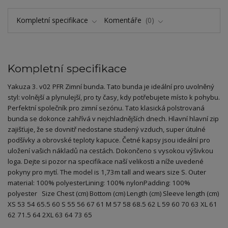
Kompletní specifikace
Komentáře
0
Kompletní specifikace
Yakuza 3. v02 PFR Zimní bunda. Tato bunda je ideální pro uvolněný
styl: volnější a plynulejší, pro ty časy, kdy potřebujete místo k pohybu.
Perfektní společník pro zimní sezónu. Tato klasická polstrovaná
bunda se dokonce zahřívá v nejchladnějších dnech. Hlavní hlavní zip
zajišťuje, že se dovnitř nedostane studený vzduch, super útulné
podšívky a obrovské teploty kapuce. Četné kapsy jsou ideální pro
uložení vašich nákladů na cestách. Dokončeno s vysokou výšivkou
loga. Dejte si pozor na specifikace naší velikosti a níže uvedené
pokyny pro mytí. The model is 1,73m tall and wears size S. Outer
material: 100% polyesterLining: 100% nylonPadding: 100%
polyester Size Chest (cm) Bottom (cm) Length (cm) Sleeve length (cm)
XS 53 54 65.5 60 S 55 56 67 61 M 57 58 68.5 62 L 59 60 70 63 XL 61
62 71.5 64 2XL 63 64 73 65