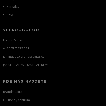
Kontakty
Blog
VELKOOBCHOD
Ing. Jan Mazač
+420 737 977 223
jan.mazac@brandscapital.cz
JAK SE STÁT YAKUZA DEALEREM!
KDE NÁS NAJDETE
BrandsCapital
OC Bondy centrum