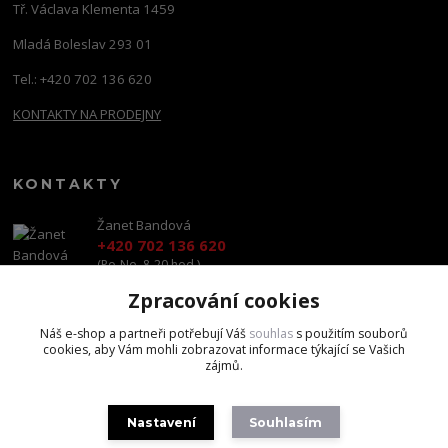
Tř. Václava Klementa 1459
Mladá Boleslav 293 01
Tel.: +420 702 136 620
KONTAKTY NA PRODEJNY
KONTAKTY
Žanet Bandová
+420 702 136 620
(Po-Ne, 8-20 hod.)
Zpracování cookies
shop@brandscapital.cz
Náš e-shop a partneři potřebují Váš
souhlas
s použitím souborů
cookies, aby Vám mohli zobrazovat informace týkající se Vašich
zájmů.
Nastavení
Souhlasím