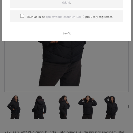
údajů
.
Souhlasím se
zpracováním osobních údajů
pro účely registrace.
Zavřít
Yakuza 3. v02 PFR Zimní bunda. Tato bunda je ideální pro uvolněný styl: