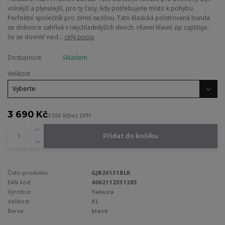
volnější a plynulejší, pro ty časy, kdy potřebujete místo k pohybu.
Perfektní společník pro zimní sezónu. Tato klasická polstrovaná bunda
se dokonce zahřívá v nejchladnějších dnech. Hlavní hlavní zip zajišťuje,
že se dovnitř ned...
celý popis
Dostupnost
Skladem
Velikost
3 690 Kč
3 050 Kč
bez DPH
Přidat do košíku
Číslo produktu:
GJB26131BLK
EAN kód:
4062112351285
Výrobce:
Yakuza
Velikost:
XL
Barva:
black