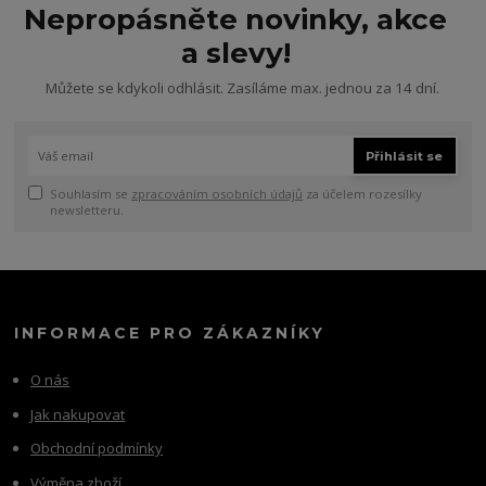
Nepropásněte novinky, akce
a slevy!
Můžete se kdykoli odhlásit. Zasíláme max. jednou za 14 dní.
Přihlásit se
Souhlasím se
zpracováním osobních údajů
za účelem rozesílky
newsletteru.
INFORMACE PRO ZÁKAZNÍKY
O nás
Jak nakupovat
Obchodní podmínky
Výměna zboží