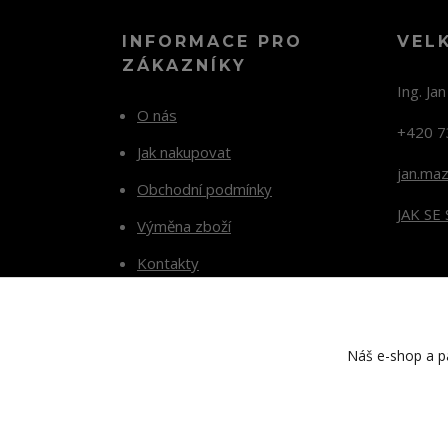
INFORMACE PRO
VEL
ZÁKAZNÍKY
Ing. Ja
O nás
+420 7
Jak nakupovat
jan.ma
Obchodní podmínky
JAK SE
Výměna zboží
Kontakty
Blog
Náš e-shop a pa