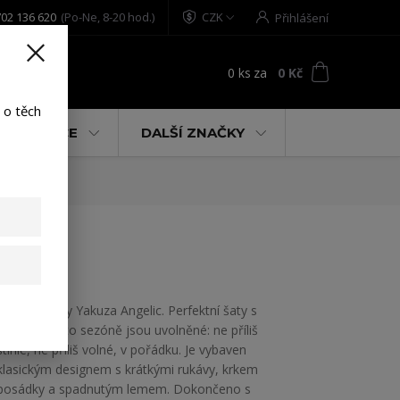
02 136 620
(Po-Ne, 8-20 hod.)
CZK
Přihlášení
0
ks
za
0 Kč
t
 o těch
% AKCE
DALŠÍ ZNAČKY
Dámské šaty Yakuza Angelic. Perfektní šaty s
tričkem v této sezóně jsou uvolněné: ne příliš
štíhlé, ne příliš volné, v pořádku. Je vybaven
klasickým designem s krátkými rukávy, krkem
posádky a spadnutým lemem. Dokončeno s