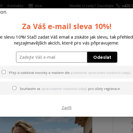
ží
Kontakty
Více
Nevíte si rady? Zavolejte.
+420 7
Za Váš e-mail sleva 10%!
Hleda
te slevu 10%! Stačí zadat Váš email a ziskáte jak slevu, tak přehled
nejzajímavějších akcích, které pro vás připravujeme.
ĚTSKÉ
DOPLŇKY
DÁRKOVÉ POUKAZY
Odeslat
lic Urban T-Shirt Dress
Přeji si odebírat novinky e-mailem dle
podmínek zpracování osobních údajů
.
Angelic Urban T-Shirt Dress
Souhlasím se
zpracováním osobních údajů
pro účely registrace.
Zavřít