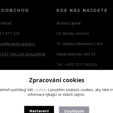
KOOBCHOD
KDE NÁS NAJDETE
n Mazač
BrandsCapital
37 977 223
OC Bondy centrum
zac@brandscapital.cz
Tř. Václava Klementa 1459
 STÁT YAKUZA DEALEREM!
Mladá Boleslav 293 01
Tel.: +420 702 136 620
KONTAKTY NA PRODEJNY
Zpracování cookies
rtneři potřebují Váš
souhlas
s použitím souborů cookies, aby Vám m
informace týkající se Vašich zájmů.
Copyright 2020 BrandsCapital s.r.o.
Nastavení
Souhlasím