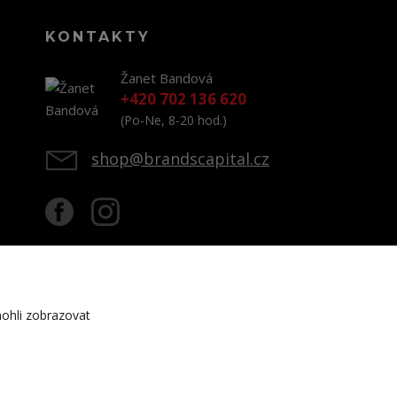
KONTAKTY
Žanet Bandová
+420 702 136 620
(Po-Ne, 8-20 hod.)
shop@brandscapital.cz
ohli zobrazovat