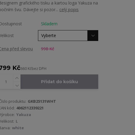
designem grafického tisku a kartou loga Yakuza na
bočním švu. Dávejte si pozor...
celý popis
Dostupnost
Skladem
Velikost
Cena před slevou
998 Kč
799 Kč
660 Kč
bez DPH
Přidat do košíku
Číslo produktu:
GKB25131WHT
EAN kód:
4062112339221
Výrobce:
Yakuza
Velikost:
L
Barva:
white