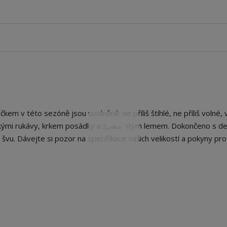
kem v této sezóně jsou uvolněné: ne příliš štíhlé, ne příliš volné, 
átkými rukávy, krkem posádky a spadnutým lemem. Dokončeno s d
švu. Dávejte si pozor na specifikace našich velikostí a pokyny pro