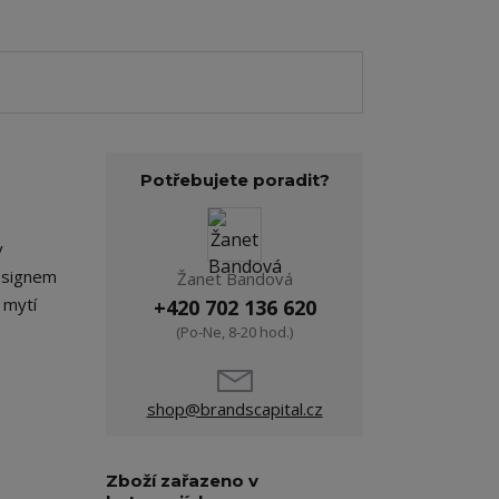
Potřebujete poradit?
v
esignem
Žanet Bandová
 mytí
+420 702 136 620
(Po-Ne, 8-20 hod.)
shop@brandscapital.cz
Zboží zařazeno v