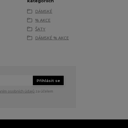
kategoriích
DÁMSKÉ
% AKCE
ŠATY
DÁMSKÉ % AKCE
Přihlásit se
ním osobních údajů
za účelem