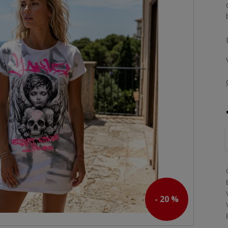
- 20 %