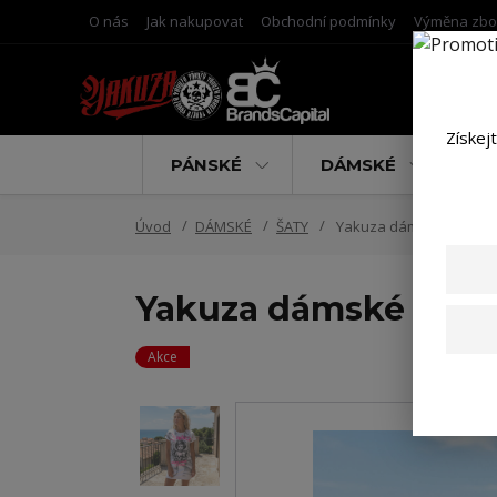
O nás
Jak nakupovat
Obchodní podmínky
Výměna zbo
Získej
PÁNSKÉ
DÁMSKÉ
D
Úvod
DÁMSKÉ
ŠATY
Yakuza dámské šaty Ange
Yakuza dámské šaty 
Akce