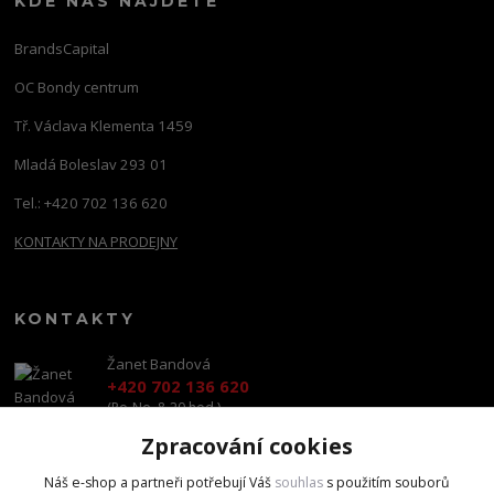
KDE NÁS NAJDETE
BrandsCapital
OC Bondy centrum
Tř. Václava Klementa 1459
Mladá Boleslav 293 01
Tel.: +420 702 136 620
KONTAKTY NA PRODEJNY
KONTAKTY
Žanet Bandová
+420 702 136 620
(Po-Ne, 8-20 hod.)
Zpracování cookies
shop@brandscapital.cz
Náš e-shop a partneři potřebují Váš
souhlas
s použitím souborů