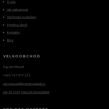
O nás
Jak nakupovat
Obchodní podmínky
Výměna zboží
Kontakty
Blog
VELKOOBCHOD
Ing. Jan Mazač
+420 737 977 223
jan.mazac@brandscapital.cz
JAK SE STÁT YAKUZA DEALEREM!