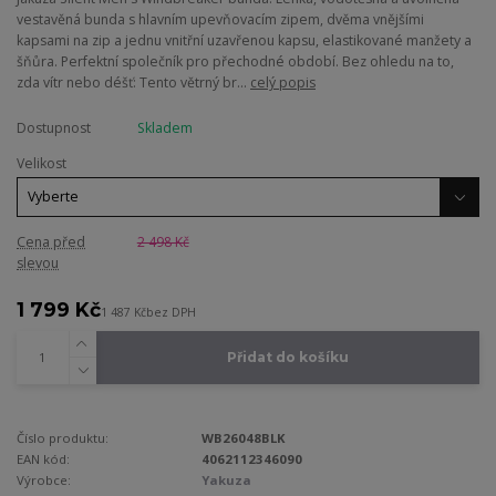
vestavěná bunda s hlavním upevňovacím zipem, dvěma vnějšími
kapsami na zip a jednu vnitřní uzavřenou kapsu, elastikované manžety a
šňůra. Perfektní společník pro přechodné období. Bez ohledu na to,
zda vítr nebo déšť: Tento větrný br...
celý popis
Dostupnost
Skladem
Velikost
Cena před
2 498 Kč
slevou
1 799 Kč
1 487 Kč
bez DPH
Přidat do košíku
Číslo produktu:
WB26048BLK
EAN kód:
4062112346090
Výrobce:
Yakuza