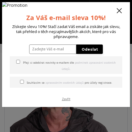
+420 702 136 620
(Po-Ne, 8-20 hod.)
CZK
0
Za Váš e-mail sleva 10%!
0 Kč
Získejte slevu 10%! Stačí zadat Váš email a ziskáte jak slevu,
tak přehled o těch nejzajímavějších akcích, které pro vás
Menu
připravujeme.
Úvod
PÁNSKÉ
BUNDY
Yakuza pánská větrovka Silent Windbreaker
Odeslat
Přeji si odebírat novinky e-mailem dle
podmínek zpracování osobních
Yakuza pánská větrovka
údajů
.
Silent Windbreaker
Souhlasím se
zpracováním osobních údajů
pro účely registrace.
Akce
Zavřít