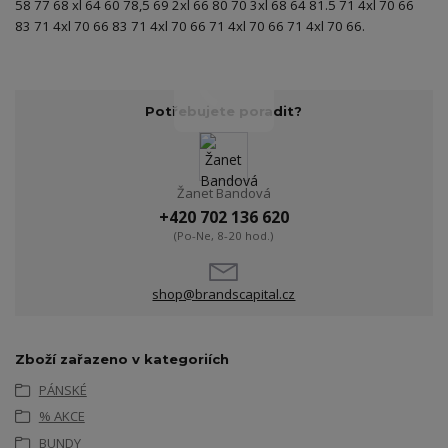
58 77 68 xl 64 60 78,5 69 2xl 66 80 70 3xl 68 64 81.5 71 4xl 70 66
83 71 4xl 70 66 83 71 4xl 70 66 71 4xl 70 66 71 4xl 70 66.
Potřebujete poradit?
Žanet Bandová
+420 702 136 620
(Po-Ne, 8-20 hod.)
shop@brandscapital.cz
Zboží zařazeno v kategoriích
PÁNSKÉ
% AKCE
BUNDY