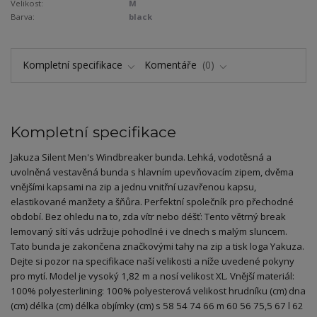
Velikost:
M
Barva:
black
Kompletní specifikace
Komentáře
0
Kompletní specifikace
Jakuza Silent Men's Windbreaker bunda. Lehká, vodotěsná a
uvolněná vestavěná bunda s hlavním upevňovacím zipem, dvěma
vnějšími kapsami na zip a jednu vnitřní uzavřenou kapsu,
elastikované manžety a šňůra. Perfektní společník pro přechodné
období. Bez ohledu na to, zda vítr nebo déšť: Tento větrný break
lemovaný sítí vás udržuje pohodlné i ve dnech s malým sluncem.
Tato bunda je zakončena značkovými tahy na zip a tisk loga Yakuza.
Dejte si pozor na specifikace naší velikosti a níže uvedené pokyny
pro mytí. Model je vysoký 1,82 m a nosí velikost XL. Vnější materiál:
100% polyesterlining: 100% polyesterová velikost hrudníku (cm) dna
(cm) délka (cm) délka objímky (cm) s 58 54 74 66 m 60 56 75,5 67 l 62