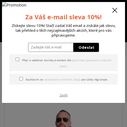
+420 702 136 620
(Po-Ne, 8-20 hod.)
CZK
0
Za Váš e-mail sleva 10%!
0 Kč
Získejte slevu 10%! Stačí zadat Váš email a ziskáte jak slevu,
tak přehled o těch nejzajímavějších akcích, které pro vás
Menu
připravujeme.
Úvod
PÁNSKÉ
BUNDY
Yakuza pánská větrovka Rockstarz
Odeslat
Windbreaker
Přeji si odebírat novinky e-mailem dle
podmínek zpracování osobních
údajů
.
Yakuza pánská větrovka
Rockstarz Windbreaker
Souhlasím se
zpracováním osobních údajů
pro účely registrace.
Akce
Zavřít