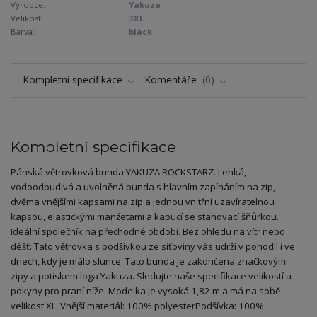
Výrobce:
Yakuza
Velikost:
3XL
Barva:
black
Kompletní specifikace
Komentáře
0
Kompletní specifikace
Pánská větrovková bunda YAKUZA ROCKSTARZ. Lehká,
vodoodpudivá a uvolněná bunda s hlavním zapínáním na zip,
dvěma vnějšími kapsami na zip a jednou vnitřní uzavíratelnou
kapsou, elastickými manžetami a kapucí se stahovací šňůrkou.
Ideální společník na přechodné období. Bez ohledu na vítr nebo
déšť: Tato větrovka s podšívkou ze síťoviny vás udrží v pohodlí i ve
dnech, kdy je málo slunce. Tato bunda je zakončena značkovými
zipy a potiskem loga Yakuza. Sledujte naše specifikace velikostí a
pokyny pro praní níže. Modelka je vysoká 1,82 m a má na sobě
velikost XL. Vnější materiál: 100% polyesterPodšívka: 100%