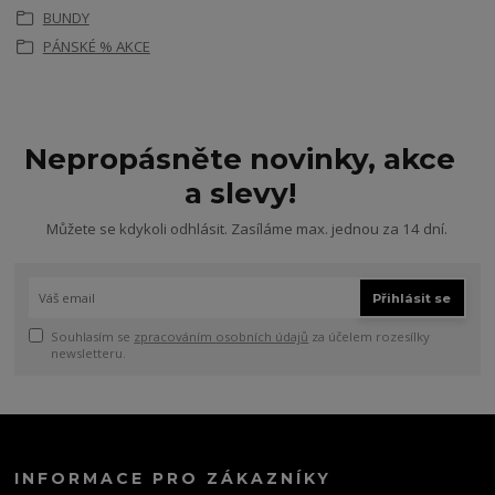
BUNDY
PÁNSKÉ % AKCE
Nepropásněte novinky, akce
a slevy!
Můžete se kdykoli odhlásit. Zasíláme max. jednou za 14 dní.
Přihlásit se
Souhlasím se
zpracováním osobních údajů
za účelem rozesílky
newsletteru.
INFORMACE PRO ZÁKAZNÍKY