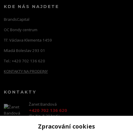
KDE NÁS NAJDETE
BrandsCapital
OC Bondy centrum
Tř. Václava Klementa 1459
Mladá Boleslav 293 01
Tel.: +420 702 136 620
KONTAKTY NA PRODEJNY
KONTAKTY
Žanet Bandová
+420 702 136 620
(Po-Ne, 8-20 hod.)
Zpracování cookies
shop@brandscapital.cz