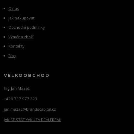
O nás
Jak nakupovat
Obchodní podmínky
Výměna zboží
Kontakty
Blog
VELKOOBCHOD
Ing. Jan Mazač
+420 737 977 223
jan.mazac@brandscapital.cz
JAK SE STÁT YAKUZA DEALEREM!