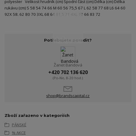
polyester Velikost hrudník (cm) Spodní část (cm) Délka (cm) Délka
rukávu (cm) S 58 54 74 66 M 60 56 75,5 67 L 62 58 77 68 L6 64 60
92X 58. 62 80 70 3XL 68 64 81,5 71 4XL 70 66 83 72
Potřebujete poradit?
Žanet Bandová
+420 702 136 620
(Po-Ne, 8-20 hod.)
shop@brandscapital.cz
Zboží zařazeno v kategoriích
PÁNSKÉ
% AKCE