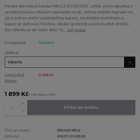
Pánská větrovková bunda YAKUZA ROCKSTARZ. Lehká, vodoodpudivá a
uvolněná bunda s hlavním zapínáním na zip, dvěma vnějšími kapsami na
zip a jednou vnitřní uzavíratelnou kapsou, elastickými manžetami a
kapucí se stahovací šňůrkou. Ideální společník na přechodné období.
Bez ohledu na vítr nebo déšť: Ta...
celý popis
Dostupnost
Skladem
Velikost
Cena před
2 498 Kč
slevou
1 899 Kč
1 569 Kč
bez DPH
Přidat do košíku
Číslo produktu:
WB24059BLK
EAN kód:
4062112328560