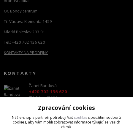
BrandsCapital
OC Bondy centrum
Tř. Václava Klementa 1459
Mladá Boleslav 293 01
Tel.: +420 702 136 620
KONTAKTY NA PRODEJNY
KONTAKTY
Žanet Bandová
+420 702 136 620
(Po-Ne, 8-20 hod.)
Zpracování cookies
shop@brandscapital.cz
Náš e-shop a partneři potřebují Váš
souhlas
s použitím souborů
cookies, aby Vám mohli zobrazovat informace týkající se Vašich
zájmů.