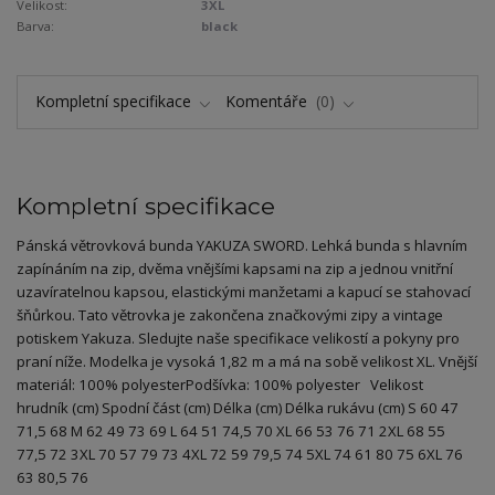
Velikost:
3XL
Barva:
black
Kompletní specifikace
Komentáře
0
Kompletní specifikace
Pánská větrovková bunda YAKUZA SWORD. Lehká bunda s hlavním
zapínáním na zip, dvěma vnějšími kapsami na zip a jednou vnitřní
uzavíratelnou kapsou, elastickými manžetami a kapucí se stahovací
šňůrkou. Tato větrovka je zakončena značkovými zipy a vintage
potiskem Yakuza. Sledujte naše specifikace velikostí a pokyny pro
praní níže. Modelka je vysoká 1,82 m a má na sobě velikost XL. Vnější
materiál: 100% polyesterPodšívka: 100% polyester Velikost
hrudník (cm) Spodní část (cm) Délka (cm) Délka rukávu (cm) S 60 47
71,5 68 M 62 49 73 69 L 64 51 74,5 70 XL 66 53 76 71 2XL 68 55
77,5 72 3XL 70 57 79 73 4XL 72 59 79,5 74 5XL 74 61 80 75 6XL 76
63 80,5 76