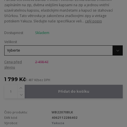
zapínáním na zip, dvěma vnějšími kapsami na zip a jednou vnitřní
uzavíratelnou kapsou, elastickými manžetami a kapucí se stahovací
šňůrkou. Tato větrovka je zakončena značkovými zipy a vintage
potiskem Yakuza. Sledujte naše specifikace veli...
celý popis
Dostupnost
Skladem
Velikost
Cena před
2 498 Kč
slevou
1 799 Kč
1 487 Kč
bez DPH
Přidat do košíku
Číslo produktu:
WB22070BLK
EAN kód:
4062112286402
Výrobce:
Yakuza