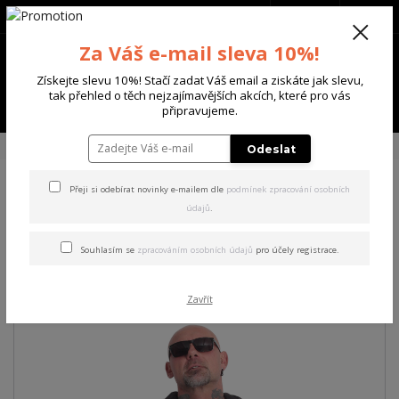
+420 702 136 620
(Po-Ne, 8-20 hod.)
CZK
0
Za Váš e-mail sleva 10%!
0 Kč
Získejte slevu 10%! Stačí zadat Váš email a ziskáte jak slevu,
tak přehled o těch nejzajímavějších akcích, které pro vás
Menu
připravujeme.
Úvod
PÁNSKÉ
BUNDY
Yakuza pánská větrovka Sword Windbreaker
Odeslat
Přeji si odebírat novinky e-mailem dle
podmínek zpracování osobních
Yakuza pánská větrovka
údajů
.
Sword Windbreaker
Souhlasím se
zpracováním osobních údajů
pro účely registrace.
Akce
Zavřít