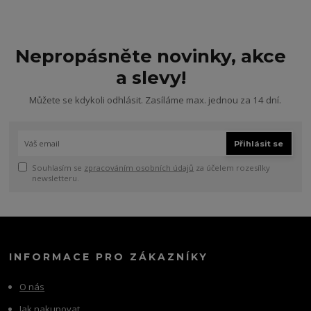
Nepropásněte novinky, akce
a slevy!
Můžete se kdykoli odhlásit. Zasíláme max. jednou za 14 dní.
Přihlásit se
Souhlasím se
zpracováním osobních údajů
za účelem rozesílky
newsletteru.
INFORMACE PRO ZÁKAZNÍKY
O nás
Jak nakupovat