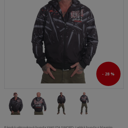
- 28 %
Pánská větrovková bunda YAKUZA SWORD. Lehká bunda s hlavním