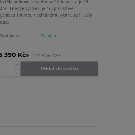
do těla brokovnice v předpažbí, kapacita je 16
střel. Energie výstřelu je 16J při úsťové
rychlosti 100m/s. Nechtěnému výstřelu př...
celý
popis
Dostupnost
Skladem
5 390 Kč
/
ks
4 455 Kč
bez DPH
Přidat do košíku