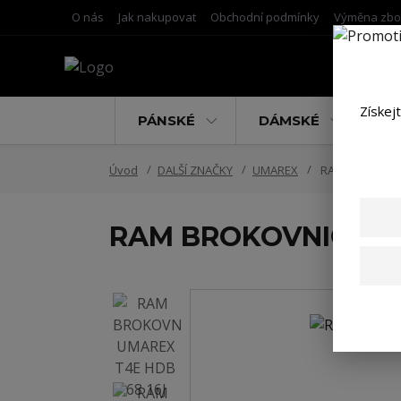
O nás
Jak nakupovat
Obchodní podmínky
Výměna zbo
Získej
PÁNSKÉ
DÁMSKÉ
D
Úvod
DALŠÍ ZNAČKY
UMAREX
RAM BROKOVNIC
RAM BROKOVNICE UM