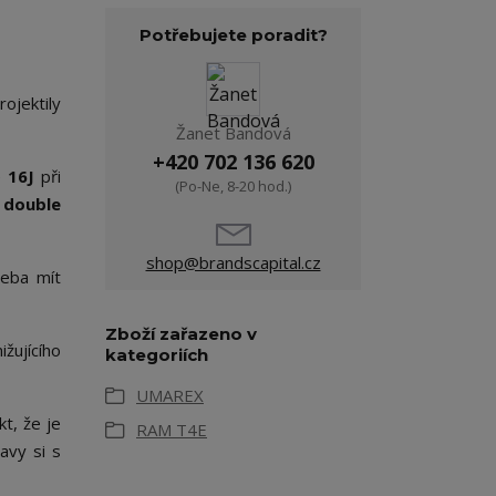
Potřebujete poradit?
ojektily
Žanet Bandová
+420 702 136 620
e
16J
při
(Po-Ne, 8-20 hod.)
m
double
shop@brandscapital.cz
řeba mít
Zboží zařazeno v
ižujícího
kategoriích
UMAREX
t, že je
RAM T4E
avy si s