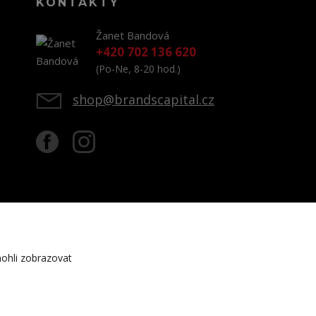
KONTAKTY
Žanet Bandová
+420 702 136 620
(Po-Ne, 8-20 hod.)
shop@brandscapital.cz
ohli zobrazovat