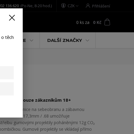
02 136 620
(Po-Ne, 8-20 hod.)
CZK
Přihlášení
0
ks
za
0 Kč
t
 o těch
% AKCE
DALŠÍ ZNAČKY
Prodejné pouze zákazníkům 18+
Tato brokovnice na sebeobranu a zábavnou
střelbu ráže 17,3mm / .68 umožňuje
střelbu gumovými projektily poháněnými 12g CO₂
bombičkou. Gumové projektily se vkládají přímo