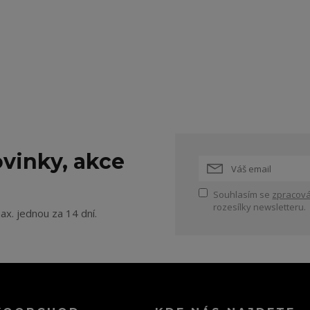
vinky, akce
Souhlasím se
zpracová
rozesílky newsletteru.
ax. jednou za 14 dní.