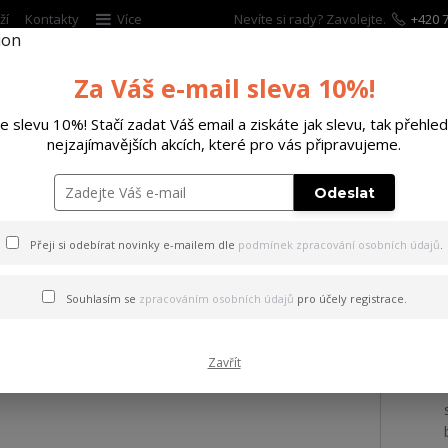
ží
Kontakty
Více
Nevíte si rady? Zavolejte.
+420 7
Hleda
Za Váš e-mail sleva 10%!
te slevu 10%! Stačí zadat Váš email a ziskáte jak slevu, tak přehled
ĚTSKÉ
DOPLŇKY
DÁRKOVÉ POUKAZY
nejzajímavějších akcích, které pro vás připravujeme.
E UMAREX T4E HDB .68 16J
Odeslat
Přeji si odebírat novinky e-mailem dle
podmínek zpracování osobních údajů
.
AREX T4E HDB .68 16J
Souhlasím se
zpracováním osobních údajů
pro účely registrace.
Zavřít