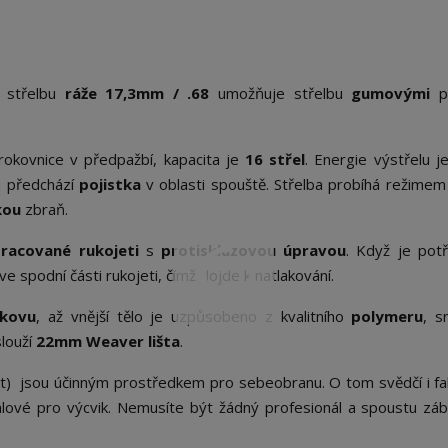
 střelbu
ráže 17,3mm / .68
umožňuje střelbu
gumovými
pr
rokovnice v předpažbí, kapacita je
16 střel
. Energie výstřelu j
u předchází
pojistka
v oblasti spouště. Střelba probíhá režime
kou
zbraň.
racované rukojeti
s
protiskluzovou úpravou
. Když je pot
ve spodní části rukojeti, čímž dojde k natlakování.
kovu
, až vnější tělo je uzpůsobeno z kvalitního
polymeru
, sn
slouží
22mm Weaver lišta
.
) jsou účinným prostředkem pro sebeobranu. O tom svědčí i fak
álové pro výcvik. Nemusíte být žádný profesionál a spoustu záb