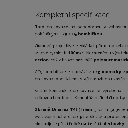
Kompletní specifikace
Tato brokovnice na sebeobranu a zábavnou
poháněnými
12g
CO₂ bombičkou.
Gumové projektily se vkládají přímo do těla b
úsťové rychlosti
100m/s
. Nechtěnému výstřel
action
, což z brokovnice dělá
poloautomatic
CO₂ bombička se nachází v
ergonomicky zp
brokovnici pod tlakem, stačí narazit do uzávěru 
Vnitřní konstrukce brokovnice je vyrobena z
celkovou hmotnost. K montáži mířidel či optiky 
Zbraně
Umarex T4E
(Training for Engagement
využívají mnohé ozbrojené složky a profesion
nimi užijete při
střelbě na terč či plechovky
.