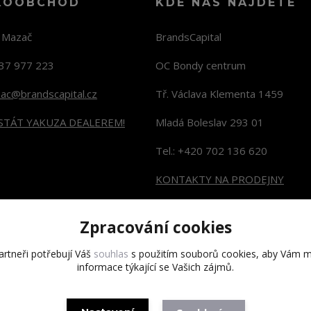
KOOBCHOD
KDE NÁS NAJDETE
n Mazač
BrandsCapital
37 977 223
OC Bondy centrum
zac@brandscapital.cz
Tř. Václava Klementa 1459
 STÁT YAKUZA DEALEREM!
Mladá Boleslav 293 01
Tel.: +420 702 136 620
KONTAKTY NA PRODEJNY
Zpracování cookies
rtneři potřebují Váš
souhlas
s použitím souborů cookies, aby Vám m
informace týkající se Vašich zájmů.
Copyright 2020 BrandsCapital s.r.o.