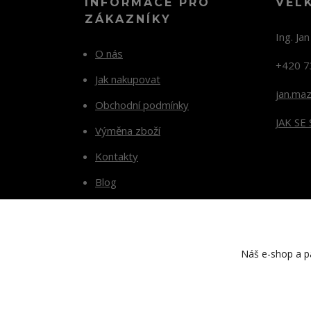
INFORMACE PRO
VEL
ZÁKAZNÍKY
Ing. Ja
O nás
+420 7
Jak nakupovat
jan.ma
Obchodní podmínky
JAK SE
Výměna zboží
Kontakty
Blog
Náš e-shop a pa