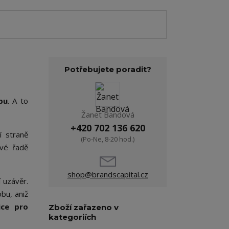
Potřebujete poradit?
bu
. A to
Žanet Bandová
+420 702 136 620
í straně
(Po-Ne, 8-20 hod.)
rvé řadě
shop@brandscapital.cz
í uzávěr.
bu, aniž
ice pro
Zboží zařazeno v
kategoriích