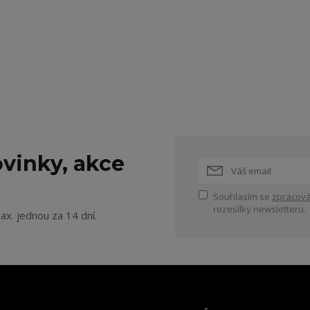
vinky, akce
Souhlasím se
zpracová
rozesílky newsletteru.
ax. jednou za 14 dní.