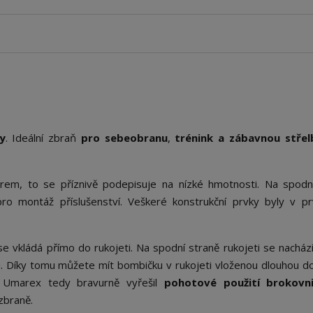
y
. Ideální zbraň
pro sebeobranu
,
trénink
a zábavnou střel
em, to se příznivě podepisuje na nízké hmotnosti. Na spodn
ro montáž příslušenství. Veškeré konstrukční prvky byly v p
 se vkládá přímo do rukojeti. Na spodní straně rukojeti se nacház
. Díky tomu můžete mít bombičku v rukojeti vloženou dlouhou do
. Umarex tedy bravurně vyřešil
pohotové použití brokovn
 zbraně.