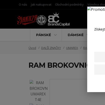
O nás
Jak nakupovat
Obchodní podmínky
Výměna zbo
Získej
PÁNSKÉ
DÁMSKÉ
D
Úvod
DALŠÍ ZNAČKY
UMAREX
RAM T4E
RA
RAM BROKOVNICE U