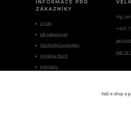
INFORMACE PRO
VEL
ZÁKAZNÍKY
Ing. Ja
O nás
+420 7
Jak nakupovat
jan.ma
Obchodní podmínky
JAK SE
Výměna zboží
Kontakty
Blog
Náš e-shop a pa