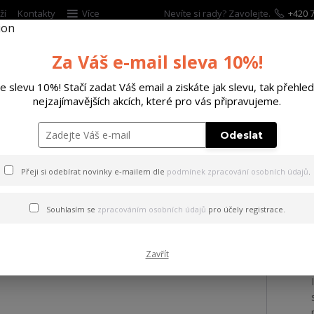
ží
Kontakty
Více
Nevíte si rady? Zavolejte.
+420 7
Za Váš e-mail sleva 10%!
Hleda
te slevu 10%! Stačí zadat Váš email a ziskáte jak slevu, tak přehled
nejzajímavějších akcích, které pro vás připravujeme.
ĚTSKÉ
DOPLŇKY
DÁRKOVÉ POUKAZY
Odeslat
M BROKOVNICE UMAREX T4E
Přeji si odebírat novinky e-mailem dle
podmínek zpracování osobních údajů
.
MAREX T4E
Souhlasím se
zpracováním osobních údajů
pro účely registrace.
Zavřít