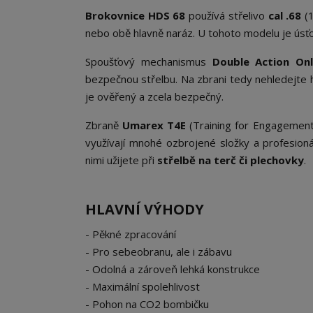
Brokovnice HDS 68
používá střelivo
cal .68
(1
nebo obě hlavně naráz. U tohoto modelu je úsť
Spoušťový mechanismus
Double Action On
bezpečnou střelbu. Na zbrani tedy nehledejte 
je ověřený a zcela bezpečný.
Zbraně
Umarex T4E
(Training for Engagement
využívají mnohé ozbrojené složky a profesion
nimi užijete při
střelbě na terč či plechovky
.
HLAVNÍ VÝHODY
- Pěkné zpracování
- Pro sebeobranu, ale i zábavu
- Odolná a zároveň lehká konstrukce
- Maximální spolehlivost
- Pohon na CO2 bombičku