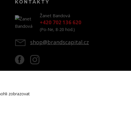
KONTAKTY
Žanet Bandová
+420 702 136 620
(Po-Ne, 8-20 hod.)
shop@brandscapital.cz
ohli zobrazovat