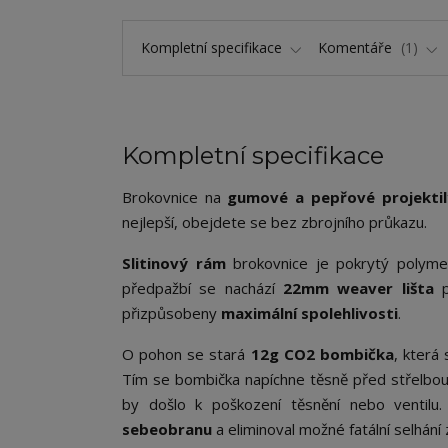
Kompletní specifikace
Komentáře
1
Kompletní specifikace
Brokovnice na
gumové a pepřové projektil
nejlepší, obejdete se bez zbrojního průkazu.
Slitinový rám
brokovnice je pokrytý polymer
předpažbí se nachází
22mm weaver lišta
p
přizpůsobeny
maximální spolehlivosti
.
O pohon se stará
12g CO2 bombička
, která
Tím se bombička napíchne těsně před střelbou
by došlo k poškození těsnění nebo ventilu
sebeobranu
a eliminoval možné fatální selhání