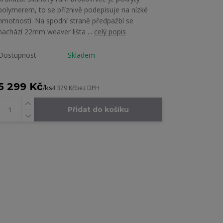
polymerem, to se příznivě podepisuje na nízké
hmotnosti. Na spodní straně předpažbí se
nachází 22mm weaver lišta ...
celý popis
Dostupnost
Skladem
5 299 Kč
/
ks
4 379 Kč
bez DPH
Přidat do košíku