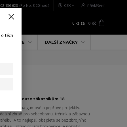
02 136 620
(Po-Ne, 8-20 hod.)
CZK
Přihlášení
0
ks
za
0 Kč
t
 o těch
% AKCE
DALŠÍ ZNAČKY
Prodejné pouze zákazníkům 18+
Brokovnice na gumové a pepřové projektily.
Ideální zbraň pro sebeobranu, trénink a zábavnou
střelbu. A to nejlepší, obejdete se bez zbrojního
průkazu. Slitinový rám brokovnice je pokrytý