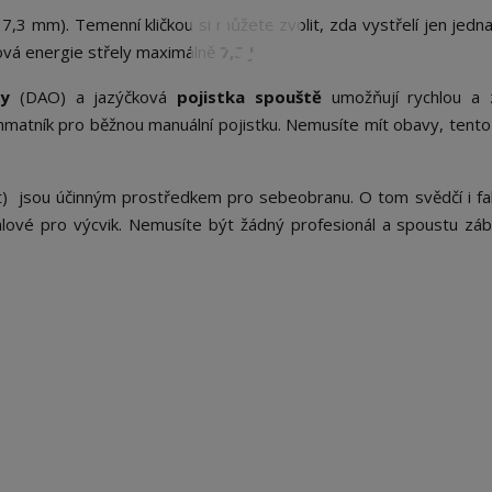
7,3 mm). Temenní kličkou si můžete zvolit, zda vystřelí jen jedna
ová energie střely maximálně
7,5 J
.
ly
(DAO) a jazýčková
pojistka spouště
umožňují rychlou a
hmatník pro běžnou manuální pojistku. Nemusíte mít obavy, tent
) jsou účinným prostředkem pro sebeobranu. O tom svědčí i fak
álové pro výcvik. Nemusíte být žádný profesionál a spoustu záb