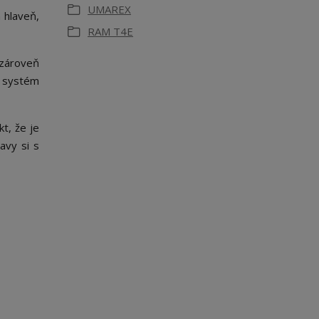
UMAREX
 hlaveň,
RAM T4E
 zároveň
o systém
t, že je
avy si s