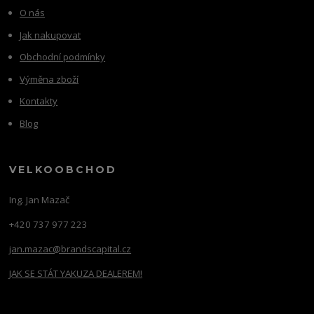
O nás
Jak nakupovat
Obchodní podmínky
Výměna zboží
Kontakty
Blog
VELKOOBCHOD
Ing. Jan Mazač
+420 737 977 223
jan.mazac@brandscapital.cz
JAK SE STÁT YAKUZA DEALEREM!