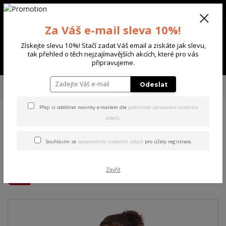
+420 702 136 620
(Po-Ne, 8-20 hod.)
CZK
0
Za Váš e-mail sleva 10%!
0 Kč
Získejte slevu 10%! Stačí zadat Váš email a ziskáte jak slevu,
tak přehled o těch nejzajímavějších akcích, které pro vás
Menu
připravujeme.
Úvod
DÁMSKÉ
TRIČKA DLOUHÝ RUKÁV
Yakuza dámské tričko s
Odeslat
dlouhým rukávem Nun Urban Longsleeve T-Shirt
Přeji si odebírat novinky e-mailem dle
podmínek zpracování osobních
údajů
.
Yakuza dámské tričko s
dlouhým rukávem Nun
Souhlasím se
zpracováním osobních údajů
pro účely registrace.
Urban Longsleeve T-Shirt
Zavřít
Akce