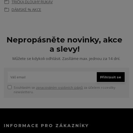
TRIČKA DLOUHÝ RUKÁV
DÁMSKÉ % AKCE
Nepropásněte novinky, akce
a slevy!
Můžete se kdykoli odhlásit. Zasíláme max. jednou za 14 dní.
Přihlásit se
Souhlasím se
zpracováním osobních údajů
za účelem rozesílky
newsletteru.
INFORMACE PRO ZÁKAZNÍKY