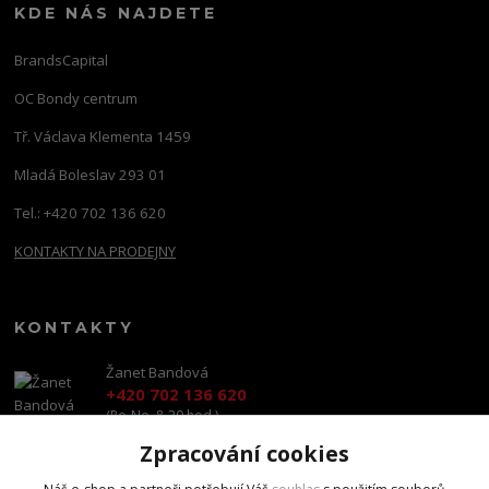
KDE NÁS NAJDETE
BrandsCapital
OC Bondy centrum
Tř. Václava Klementa 1459
Mladá Boleslav 293 01
Tel.: +420 702 136 620
KONTAKTY NA PRODEJNY
KONTAKTY
Žanet Bandová
+420 702 136 620
(Po-Ne, 8-20 hod.)
Zpracování cookies
shop@brandscapital.cz