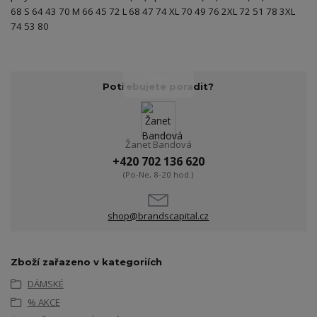
68 S 64 43 70 M 66 45 72 L 68 47 74 XL 70 49 76 2XL 72 51 78 3XL
74 53 80
Potřebujete poradit?
Žanet Bandová
+420 702 136 620
(Po-Ne, 8-20 hod.)
shop@brandscapital.cz
Zboží zařazeno v kategoriích
DÁMSKÉ
% AKCE