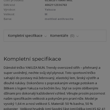
Číslo produktu:
GLSB25110ANTMEL
EAN kód:
4062112336763
Výrobce:
Yakuza
Velikost:
M
Barva:
mottled anthracite
Kompletní specifikace
Komentáře
0
Kompletní specifikace
Dámské tričko YAKUZA NUN. Trendy oversized střih – přehnaný a
super uvolněný, nechte svůj styl plynout. Toto sportovní tričko
sahající do postavy má žebrovaný, elastický lem, široký výstřih a
dlouhé rukávy. Dokončeno s popraskaným vintage potiskem a
štítkem s logem Yakuza na bočním švu. Styl se svými oblíbenými
džínami pro dokonalý každodenní vzhled. Věnujte prosím pozornost
našim specifikacím velikosti a pokynům pro praní níže. Model je
vysoký 1,64 m a nosí velikost S. Materiál: 50 % bavlna, 50 %
polyester Velikost hrudník (cm) Spodní část (cm) Délka (cm) XS 62 41