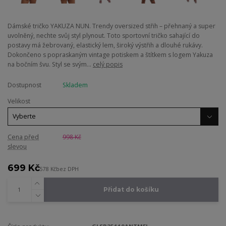
Dámské tričko YAKUZA NUN. Trendy oversized střih – přehnaný a super
uvolněný, nechte svůj styl plynout. Toto sportovní tričko sahající do
postavy má žebrovaný, elastický lem, široký výstřih a dlouhé rukávy.
Dokončeno s popraskaným vintage potiskem a štítkem s logem Yakuza
na bočním švu. Styl se svým...
celý popis
Dostupnost
Skladem
Velikost
Cena před
998 Kč
slevou
699 Kč
578 Kč
bez DPH
Přidat do košíku