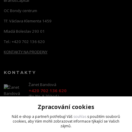
BrandsCapital
OC Bondy centrum
Tř. Václava Klementa 1459
Mladá Boleslav 293 01
Tel.: +420 702 136 620
KONTAKTY NA PRODEJNY
KONTAKTY
Žanet Bandová
+420 702 136 620
(Po-Ne, 8-20 hod.)
Zpracování cookies
shop@brandscapital.cz
Náš e-shop a partneři potřebují Váš
souhlas
s použitím souborů
cookies, aby Vám mohli zobrazovat informace týkající se Vašich
zájmů.