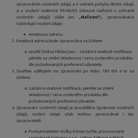
zpracováním osobních údajů a o volném pohybu těchto údajů
a o zrušení směrnice 95/46/ES (obecné nařízení o ochraně
osobních údajů) (dále jen
„Nařízení“
), zpracovával/a
následující osobní údaje:
emailovou adresu
Emailová adresa bude zpracována za účelem:
využití funkce Hlídací pes – zaslání e-mailové notifikace,
jakmile se změní skladovost / cena zvoleného produktu
dle požadovaných preferencí uživatele
Souhlas udělujete na zpracování po dobu 180 dní a to za
účelem:
zaslání e-mailové notifikace, jakmile se změní
skladovost / cena zvoleného produktu dle
požadovaných preferencí uživatele.
Zpracování osobních údajů je prováděno Správcem osobních
údajů, osobní údaje však mohou zpracovávat i tito
zpracovatelé:
Poskytovatelem služby Eshop-rychle, provozované
společností Golemos s.r.o., sídlem Zátkovo nábřeží