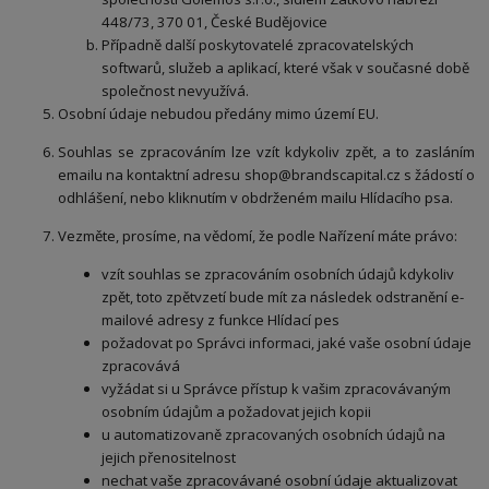
448/73, 370 01, České Budějovice
Případně další poskytovatelé zpracovatelských
softwarů, služeb a aplikací, které však v současné době
společnost nevyužívá.
Osobní údaje nebudou předány mimo území EU.
Souhlas se zpracováním lze vzít kdykoliv zpět, a to zasláním
emailu na kontaktní adresu shop@brandscapital.cz s žádostí o
odhlášení, nebo kliknutím v obdrženém mailu Hlídacího psa.
Vezměte, prosíme, na vědomí, že podle Nařízení máte právo:
vzít souhlas se zpracováním osobních údajů kdykoliv
zpět, toto zpětvzetí bude mít za následek odstranění e-
mailové adresy z funkce Hlídací pes
požadovat po Správci informaci, jaké vaše osobní údaje
zpracovává
vyžádat si u Správce přístup k vašim zpracovávaným
osobním údajům a požadovat jejich kopii
u automatizovaně zpracovaných osobních údajů na
jejich přenositelnost
nechat vaše zpracovávané osobní údaje aktualizovat