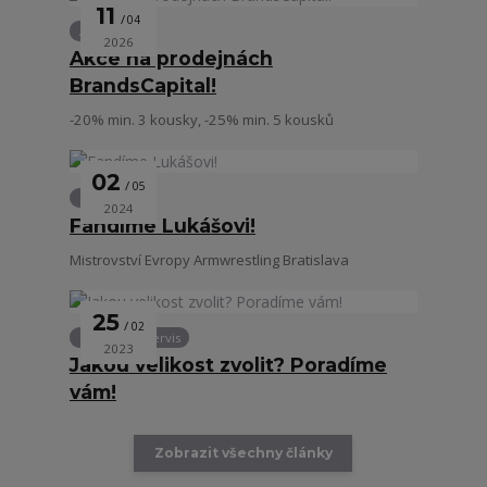
11
04
Akce
2026
Akce na prodejnách
BrandsCapital!
-20% min. 3 kousky, -25% min. 5 kousků
02
05
Lifestyle
2024
Fandíme Lukášovi!
Mistrovství Evropy Armwrestling Bratislava
25
02
Zákaznický servis
2023
Jakou velikost zvolit? Poradíme
vám!
Zobrazit všechny články