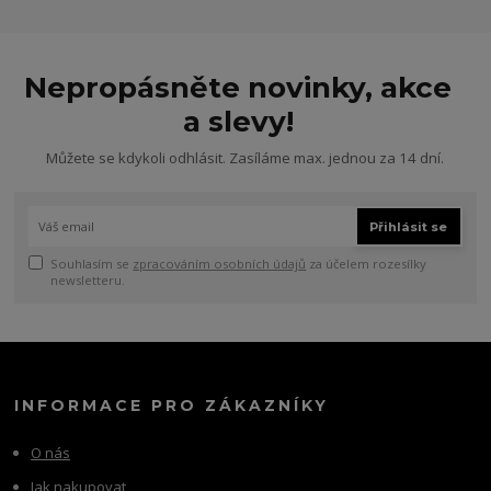
Nepropásněte novinky, akce
a slevy!
Můžete se kdykoli odhlásit. Zasíláme max. jednou za 14 dní.
Přihlásit se
Souhlasím se
zpracováním osobních údajů
za účelem rozesílky
newsletteru.
INFORMACE PRO ZÁKAZNÍKY
O nás
Jak nakupovat