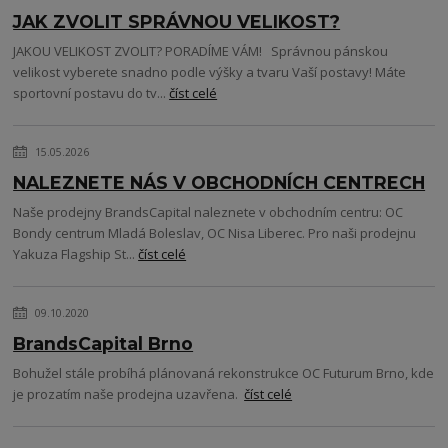
JAK ZVOLIT SPRÁVNOU VELIKOST?
JAKOU VELIKOST ZVOLIT? PORADÍME VÁM! Správnou pánskou
velikost vyberete snadno podle výšky a tvaru Vaší postavy! Máte
sportovní postavu do tv...
číst celé
15.05.2026
NALEZNETE NÁS V OBCHODNÍCH CENTRECH
Naše prodejny BrandsCapital naleznete v obchodním centru: OC
Bondy centrum Mladá Boleslav, OC Nisa Liberec. Pro naši prodejnu
Yakuza Flagship St...
číst celé
09.10.2020
BrandsCapital Brno
Bohužel stále probíhá plánovaná rekonstrukce OC Futurum Brno, kde
je prozatím naše prodejna uzavřena.
číst celé