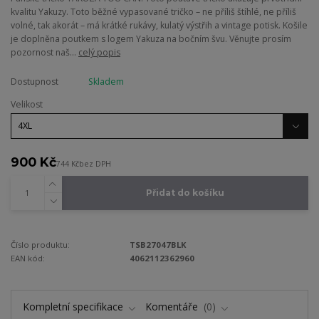
kvalitu Yakuzy. Toto běžné vypasované tričko – ne příliš štíhlé, ne příliš
volné, tak akorát – má krátké rukávy, kulatý výstřih a vintage potisk. Košile
je doplněna poutkem s logem Yakuza na bočním švu. Věnujte prosím
pozornost naš...
celý popis
Dostupnost
Skladem
Velikost
900 Kč
744 Kč
bez DPH
Přidat do košíku
Číslo produktu:
TSB27047BLK
EAN kód:
4062112362960
Kompletní specifikace
Komentáře
0