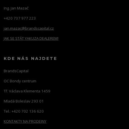
Ing. Jan Mazač
+420 737 977 223
jan.mazac@brandscapital.cz
JAK SE STÁT YAKUZA DEALEREM!
KDE NÁS NAJDETE
BrandsCapital
OC Bondy centrum
Tř. Václava Klementa 1459
Mladá Boleslav 293 01
Tel.: +420 702 136 620
KONTAKTY NA PRODEJNY