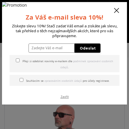
+420 702 136 620
(Po-Ne, 8-20 hod.)
CZK
0
Za Váš e-mail sleva 10%!
0 Kč
Získejte slevu 10%! Stačí zadat Váš email a ziskáte jak slevu,
tak přehled o těch nejzajímavějších akcích, které pro vás
Menu
připravujeme.
Úvod
PÁNSKÉ
TRIKA & TÍLKA
Yakuza pánské tričko You Can Regular
Odeslat
T-Shirt black 4XL
Přeji si odebírat novinky e-mailem dle
podmínek zpracování osobních
údajů
.
Yakuza pánské tričko You Can
Regular T-Shirt black 4XL
Souhlasím se
zpracováním osobních údajů
pro účely registrace.
Zavřít