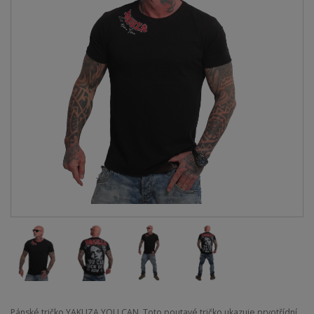
Pánské tričko YAKUZA YOU CAN. Toto poutavé tričko ukazuje prvotřídní