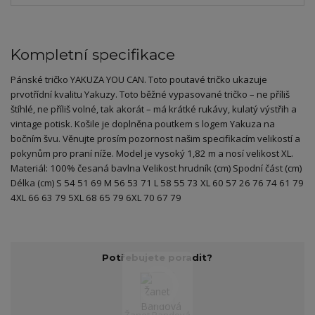
Kompletní specifikace
Pánské tričko YAKUZA YOU CAN. Toto poutavé tričko ukazuje
prvotřídní kvalitu Yakuzy. Toto běžné vypasované tričko – ne příliš
štíhlé, ne příliš volné, tak akorát – má krátké rukávy, kulatý výstřih a
vintage potisk. Košile je doplněna poutkem s logem Yakuza na
bočním švu. Věnujte prosím pozornost našim specifikacím velikostí a
pokynům pro praní níže. Model je vysoký 1,82 m a nosí velikost XL.
Materiál: 100% česaná bavlna Velikost hrudník (cm) Spodní část (cm)
Délka (cm) S 54 51 69 M 56 53 71 L 58 55 73 XL 60 57 26 76 74 61 79
4XL 66 63 79 5XL 68 65 79 6XL 70 67 79
Potřebujete poradit?