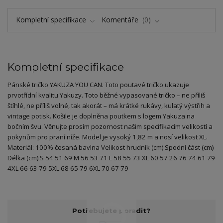
Kompletní specifikace
Komentáře
0
Kompletní specifikace
Pánské tričko YAKUZA YOU CAN. Toto poutavé tričko ukazuje
prvotřídní kvalitu Yakuzy. Toto běžné vypasované tričko – ne příliš
štíhlé, ne příliš volné, tak akorát – má krátké rukávy, kulatý výstřih a
vintage potisk. Košile je doplněna poutkem s logem Yakuza na
bočním švu. Věnujte prosím pozornost našim specifikacím velikostí a
pokynům pro praní níže. Model je vysoký 1,82 m a nosí velikost XL.
Materiál: 100% česaná bavlna Velikost hrudník (cm) Spodní část (cm)
Délka (cm) S 54 51 69 M 56 53 71 L 58 55 73 XL 60 57 26 76 74 61 79
4XL 66 63 79 5XL 68 65 79 6XL 70 67 79
Potřebujete poradit?