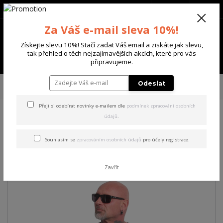
+420 702 136 620
(Po-Ne, 8-20 hod.)
CZK
0
Za Váš e-mail sleva 10%!
0 Kč
Získejte slevu 10%! Stačí zadat Váš email a ziskáte jak slevu,
tak přehled o těch nejzajímavějších akcích, které pro vás
Menu
připravujeme.
Úvod
PÁNSKÉ
TRIKA & TÍLKA
Yakuza pánské tričko You Can Regular
Odeslat
T-Shirt
Přeji si odebírat novinky e-mailem dle
podmínek zpracování osobních
údajů
.
Yakuza pánské tričko You Can
Regular T-Shirt
Souhlasím se
zpracováním osobních údajů
pro účely registrace.
Zavřít