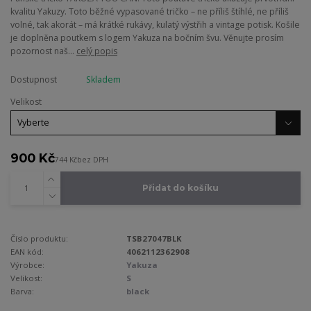
kvalitu Yakuzy. Toto běžné vypasované tričko – ne příliš štíhlé, ne příliš
volné, tak akorát – má krátké rukávy, kulatý výstřih a vintage potisk. Košile
je doplněna poutkem s logem Yakuza na bočním švu. Věnujte prosím
pozornost naš...
celý popis
Dostupnost
Skladem
Velikost
900 Kč
744 Kč
bez DPH
Přidat do košíku
Číslo produktu:
TSB27047BLK
EAN kód:
4062112362908
Výrobce:
Yakuza
Velikost:
S
Barva:
black