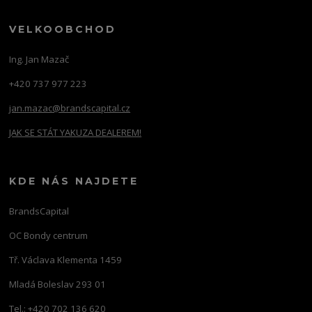
VELKOOBCHOD
Ing. Jan Mazač
+420 737 977 223
jan.mazac@brandscapital.cz
JAK SE STÁT YAKUZA DEALEREM!
KDE NÁS NAJDETE
BrandsCapital
OC Bondy centrum
Tř. Václava Klementa 1459
Mladá Boleslav 293 01
Tel.: +420 702 136 620