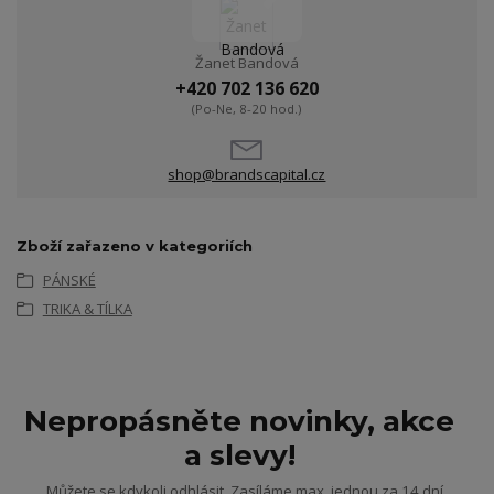
Žanet Bandová
+420 702 136 620
(Po-Ne, 8-20 hod.)
shop@brandscapital.cz
Zboží zařazeno v kategoriích
PÁNSKÉ
TRIKA & TÍLKA
Nepropásněte novinky, akce
a slevy!
Můžete se kdykoli odhlásit. Zasíláme max. jednou za 14 dní.