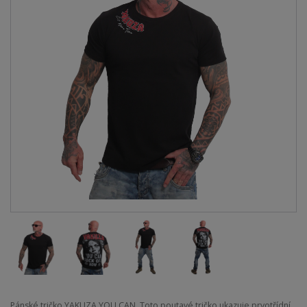
Pánské tričko YAKUZA YOU CAN. Toto poutavé tričko ukazuje prvotřídní