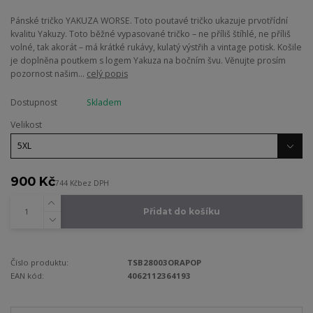
Pánské tričko YAKUZA WORSE. Toto poutavé tričko ukazuje prvotřídní
kvalitu Yakuzy. Toto běžné vypasované tričko – ne příliš štíhlé, ne příliš
volné, tak akorát – má krátké rukávy, kulatý výstřih a vintage potisk. Košile
je doplněna poutkem s logem Yakuza na bočním švu. Věnujte prosím
pozornost našim...
celý popis
Dostupnost
Skladem
Velikost
900 Kč
744 Kč
bez DPH
Přidat do košíku
Číslo produktu:
TSB28003ORAPOP
EAN kód:
4062112364193