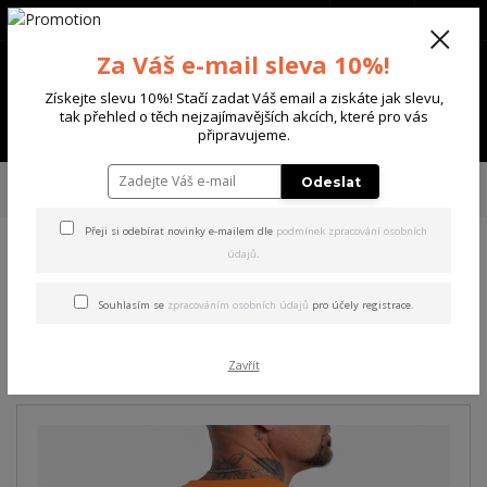
+420 702 136 620
(Po-Ne, 8-20 hod.)
CZK
0
Za Váš e-mail sleva 10%!
0 Kč
Získejte slevu 10%! Stačí zadat Váš email a ziskáte jak slevu,
tak přehled o těch nejzajímavějších akcích, které pro vás
Menu
připravujeme.
Úvod
PÁNSKÉ
TRIKA & TÍLKA
Yakuza pánské tričko Worse Regular T-
Odeslat
Shirt orange/popsicle 5XL
Přeji si odebírat novinky e-mailem dle
podmínek zpracování osobních
údajů
.
Yakuza pánské tričko Worse
Regular T-Shirt
Souhlasím se
zpracováním osobních údajů
pro účely registrace.
orange/popsicle 5XL
Zavřít