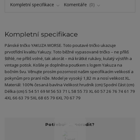
Kompletní specifikace
Komentáře
0
Kompletní specifikace
Pánské tričko YAKUZA WORSE. Toto poutavé tričko ukazuje
prvotřídní kvalitu Yakuzy. Toto běžné vypasované tričko – ne příliš
štíhlé, ne příliš volné, tak akorát – má krátké rukávy, kulatý výstřih a
vintage potisk. Košile je doplněna poutkem s logem Yakuza na
bočním švu. Věnujte prosím pozornost našim specifikacím velikostí a
pokynům pro praní níže. Model je vysoký 1,82 m a nosí velikost XL.
Materiál: 100% česaná bavlna Velikost hrudník (cm) Spodní část (cm)
Délka (cm) S 54 51 69 M 56 53 71 L 58 55 73 XL 60 57 26 76 74 61 79
4XL 66 63 79 5XL 68 65 79 6XL 70 67 79
Potřebujete poradit?