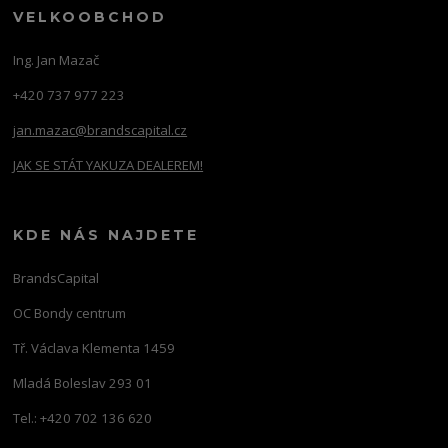
VELKOOBCHOD
Ing. Jan Mazač
+420 737 977 223
jan.mazac@brandscapital.cz
JAK SE STÁT YAKUZA DEALEREM!
KDE NÁS NAJDETE
BrandsCapital
OC Bondy centrum
Tř. Václava Klementa 1459
Mladá Boleslav 293 01
Tel.: +420 702 136 620