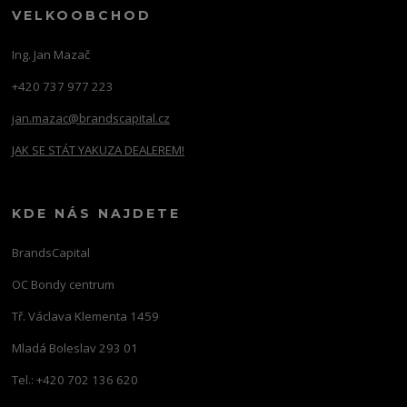
VELKOOBCHOD
Ing. Jan Mazač
+420 737 977 223
jan.mazac@brandscapital.cz
JAK SE STÁT YAKUZA DEALEREM!
KDE NÁS NAJDETE
BrandsCapital
OC Bondy centrum
Tř. Václava Klementa 1459
Mladá Boleslav 293 01
Tel.: +420 702 136 620