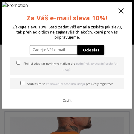
+420 702 136 620
(Po-Ne, 8-20 hod.)
CZK
0
Za Váš e-mail sleva 10%!
0 Kč
Získejte slevu 10%! Stačí zadat Váš email a ziskáte jak slevu,
tak přehled o těch nejzajímavějších akcích, které pro vás
Menu
připravujeme.
Úvod
PÁNSKÉ
TRIKA & TÍLKA
Yakuza pánské tričko Worse Regular T-
Odeslat
Shirt orange/popsicle 3XL
Přeji si odebírat novinky e-mailem dle
podmínek zpracování osobních
údajů
.
Yakuza pánské tričko Worse
Regular T-Shirt
Souhlasím se
zpracováním osobních údajů
pro účely registrace.
orange/popsicle 3XL
Zavřít