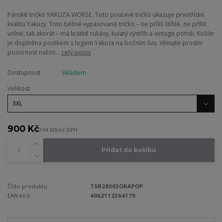
Pánské tričko YAKUZA WORSE. Toto poutavé tričko ukazuje prvotřídní
kvalitu Yakuzy. Toto běžné vypasované tričko – ne příliš štíhlé, ne příliš
volné, tak akorát – má krátké rukávy, kulatý výstřih a vintage potisk. Košile
je doplněna poutkem s logem Yakuza na bočním švu. Věnujte prosím
pozornost našim...
celý popis
Dostupnost
Skladem
Velikost
900 Kč
744 Kč
bez DPH
Přidat do košíku
Číslo produktu:
TSB28003ORAPOP
EAN kód:
4062112364179