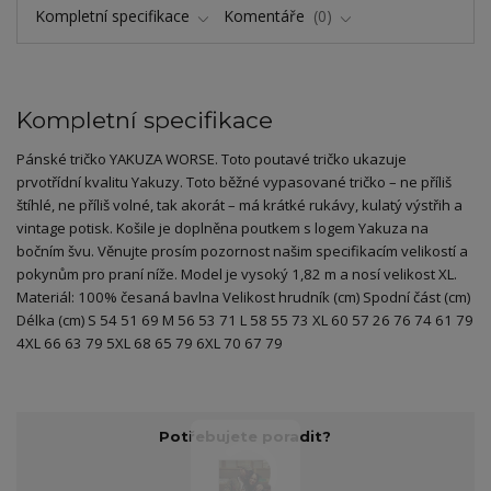
Kompletní specifikace
Komentáře
0
Kompletní specifikace
Pánské tričko YAKUZA WORSE. Toto poutavé tričko ukazuje
prvotřídní kvalitu Yakuzy. Toto běžné vypasované tričko – ne příliš
štíhlé, ne příliš volné, tak akorát – má krátké rukávy, kulatý výstřih a
vintage potisk. Košile je doplněna poutkem s logem Yakuza na
bočním švu. Věnujte prosím pozornost našim specifikacím velikostí a
pokynům pro praní níže. Model je vysoký 1,82 m a nosí velikost XL.
Materiál: 100% česaná bavlna Velikost hrudník (cm) Spodní část (cm)
Délka (cm) S 54 51 69 M 56 53 71 L 58 55 73 XL 60 57 26 76 74 61 79
4XL 66 63 79 5XL 68 65 79 6XL 70 67 79
Potřebujete poradit?