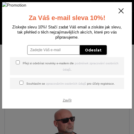
+420 702 136 620
(Po-Ne, 8-20 hod.)
CZK
0
Za Váš e-mail sleva 10%!
0 Kč
Získejte slevu 10%! Stačí zadat Váš email a ziskáte jak slevu,
tak přehled o těch nejzajímavějších akcích, které pro vás
Menu
připravujeme.
Úvod
PÁNSKÉ
TRIKA & TÍLKA
Yakuza pánské tričko Worse Regular T-Shirt
Odeslat
black XL
Přeji si odebírat novinky e-mailem dle
podmínek zpracování osobních
údajů
.
Yakuza pánské tričko Worse
Regular T-Shirt black XL
Souhlasím se
zpracováním osobních údajů
pro účely registrace.
Zavřít