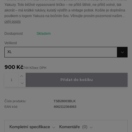
Yakuzy. Toto běžné vypasované tričko – ne příliš štíhlé, ne příliš volné, tak
akorát – má krátké rukávy, kulatý výstřih a vintage potisk. Košile je doplněna
poutkem s logem Yakuza na bočním švu. Věnujte prosím pozornost našim...
celý popis
Dostupnost
Skladem
Velikost
900 Kč
744 Kč
bez DPH
Přidat do košíku
Číslo produktu:
TSB28003BLK
EAN kód:
4062112364063
Kompletní specifikace
Komentáře
0