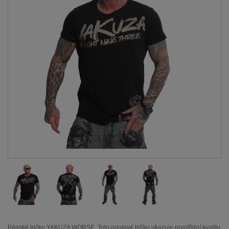
Pánské tričko YAKUZA WORSE. Toto poutavé tričko ukazuje prvotřídní kvalitu