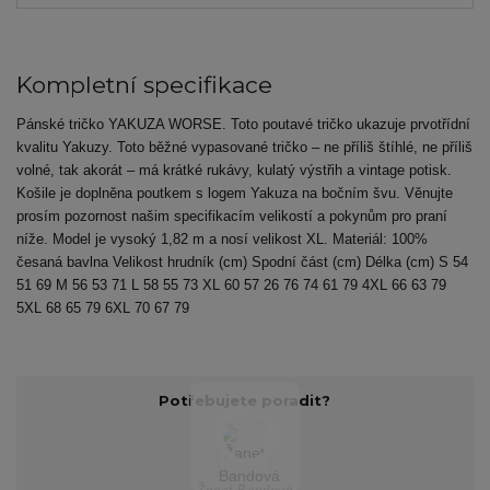
Kompletní specifikace
Pánské tričko YAKUZA WORSE. Toto poutavé tričko ukazuje prvotřídní
kvalitu Yakuzy. Toto běžné vypasované tričko – ne příliš štíhlé, ne příliš
volné, tak akorát – má krátké rukávy, kulatý výstřih a vintage potisk.
Košile je doplněna poutkem s logem Yakuza na bočním švu. Věnujte
prosím pozornost našim specifikacím velikostí a pokynům pro praní
níže. Model je vysoký 1,82 m a nosí velikost XL. Materiál: 100%
česaná bavlna Velikost hrudník (cm) Spodní část (cm) Délka (cm) S 54
51 69 M 56 53 71 L 58 55 73 XL 60 57 26 76 74 61 79 4XL 66 63 79
5XL 68 65 79 6XL 70 67 79
Potřebujete poradit?