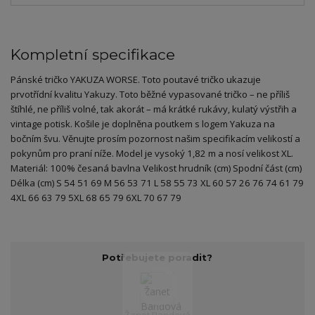
Kompletní specifikace
Pánské tričko YAKUZA WORSE. Toto poutavé tričko ukazuje
prvotřídní kvalitu Yakuzy. Toto běžné vypasované tričko – ne příliš
štíhlé, ne příliš volné, tak akorát – má krátké rukávy, kulatý výstřih a
vintage potisk. Košile je doplněna poutkem s logem Yakuza na
bočním švu. Věnujte prosím pozornost našim specifikacím velikostí a
pokynům pro praní níže. Model je vysoký 1,82 m a nosí velikost XL.
Materiál: 100% česaná bavlna Velikost hrudník (cm) Spodní část (cm)
Délka (cm) S 54 51 69 M 56 53 71 L 58 55 73 XL 60 57 26 76 74 61 79
4XL 66 63 79 5XL 68 65 79 6XL 70 67 79
Potřebujete poradit?