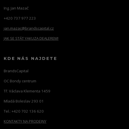
Ing. Jan Mazač
+420 737 977 223
jan.mazac@brandscapital.cz
JAK SE STÁT YAKUZA DEALEREM!
KDE NÁS NAJDETE
BrandsCapital
OC Bondy centrum
Tř. Václava Klementa 1459
Mladá Boleslav 293 01
Tel.: +420 702 136 620
KONTAKTY NA PRODEJNY