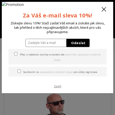
+420 702 136 620
(Po-Ne, 8-20 hod.)
CZK
0
Za Váš e-mail sleva 10%!
0 Kč
Získejte slevu 10%! Stačí zadat Váš email a ziskáte jak slevu,
tak přehled o těch nejzajímavějších akcích, které pro vás
Menu
připravujeme.
Úvod
PÁNSKÉ
TRIKA & TÍLKA
Yakuza pánské tričko Worse Regular T-
Odeslat
Shirt black 6XL
Přeji si odebírat novinky e-mailem dle
podmínek zpracování osobních
údajů
.
Yakuza pánské tričko Worse
Regular T-Shirt black 6XL
Souhlasím se
zpracováním osobních údajů
pro účely registrace.
Zavřít