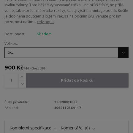
kvalitu Yakuzy. Toto běžné vypasované tričko – ne příliš štíhlé, ne příliš
volné, tak akorát – má krátké rukávy, kulatý výstřih a vintage potisk. Košile
je doplněna poutkem s logem Yakuza na bočním švu. Věnujte prosím
pozornost našim...
celý popis
Dostupnost
Skladem
Velikost
900 Kč
744 Kč
bez DPH
Přidat do košíku
Číslo produktu:
TSB28003BLK
EAN kód:
4062112364117
Kompletní specifikace
Komentáře
0