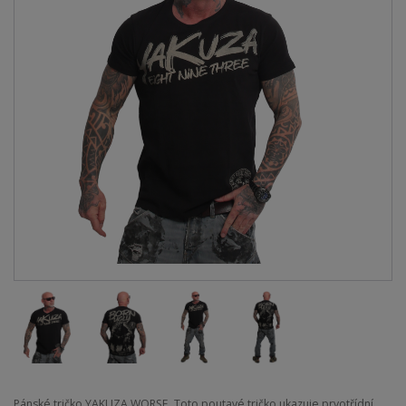
Pánské tričko YAKUZA WORSE. Toto poutavé tričko ukazuje prvotřídní