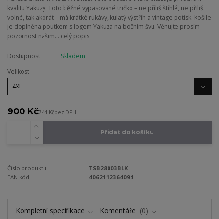
kvalitu Yakuzy. Toto běžné vypasované tričko – ne příliš štíhlé, ne příliš
volné, tak akorát – má krátké rukávy, kulatý výstřih a vintage potisk. Košile
je doplněna poutkem s logem Yakuza na bočním švu. Věnujte prosím
pozornost našim...
celý popis
Dostupnost
Skladem
Velikost
900 Kč
744 Kč
bez DPH
Přidat do košíku
Číslo produktu:
TSB28003BLK
EAN kód:
4062112364094
Kompletní specifikace
Komentáře
0