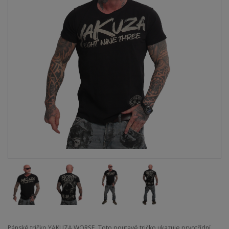
Pánské tričko YAKUZA WORSE. Toto poutavé tričko ukazuje prvotřídní