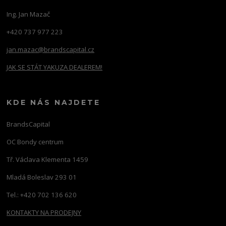
Ing. Jan Mazač
+420 737 977 223
jan.mazac@brandscapital.cz
JAK SE STÁT YAKUZA DEALEREM!
KDE NÁS NAJDETE
BrandsCapital
OC Bondy centrum
Tř. Václava Klementa 1459
Mladá Boleslav 293 01
Tel.: +420 702 136 620
KONTAKTY NA PRODEJNY