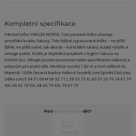
Kompletní specifikace
Pánské tričko YAKUZA WORSE. Toto poutavé tričko ukazuje
prvotřídní kvalitu Yakuzy. Toto běžné vypasované tričko – ne příliš
štíhlé, ne příliš volné, tak akorát – má krátké rukávy, kulatý výstřih a
vintage potisk. Košile je doplněna poutkem s logem Yakuza na
bočním švu. Věnujte prosím pozornost našim specifikacím velikostí a
pokynům pro praní níže. Model je vysoký 1,82 m a nosí velikost XL.
Materiál: 100% česaná bavlna Velikost hrudník (cm) Spodní část (cm)
Délka (cm) S 54 51 69 M 56 53 71 L 58 55 73 XL 60 57 26 76 74 61 79
4XL 66 63 79 5XL 68 65 79 6XL 70 67 79
Potřebujete poradit?