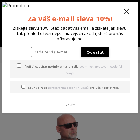
+420 702 136 620
(Po-Ne, 8-20 hod.)
CZK
0
Za Váš e-mail sleva 10%!
0 Kč
Získejte slevu 10%! Stačí zadat Váš email a ziskáte jak slevu,
tak přehled o těch nejzajímavějších akcích, které pro vás
Menu
připravujeme.
Úvod
PÁNSKÉ
TRIKA & TÍLKA
Yakuza pánské tričko Worse Regular T-
Odeslat
Shirt black 4XL
Přeji si odebírat novinky e-mailem dle
podmínek zpracování osobních
údajů
.
Yakuza pánské tričko Worse
Regular T-Shirt black 4XL
Souhlasím se
zpracováním osobních údajů
pro účely registrace.
Zavřít