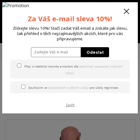
+420 702 136 620
(Po-Ne, 8-20 hod.)
CZK
0
Za Váš e-mail sleva 10%!
0 Kč
Získejte slevu 10%! Stačí zadat Váš email a ziskáte jak slevu,
Menu
tak přehled o těch nejzajímavějších akcích, které pro vás
připravujeme.
Úvod
PÁNSKÉ
TRIKA & TÍLKA
Yakuza pánské tričko Winners Allover
Odeslat
Regular T-Shirt black 2XL
Přeji si odebírat novinky e-mailem dle
podmínek zpracování osobních
údajů
.
Yakuza pánské tričko
Winners Allover Regular T-
Souhlasím se
zpracováním osobních údajů
pro účely registrace.
Shirt black 2XL
Zavřít
Akce