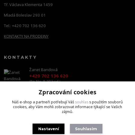
Tř. Václava Klementa 1459
Mladá Boleslav 293 01
Tel.: +420 702 136 620
KONTAKTY NA PRODEJNY
KONTAKTY
Žanet Bandová
+420 702 136 620
(Po-Ne, 8-20 hod.)
Zpracování cookies
shop@brandscapital.cz
Náš e-shop a partneři potřebují Váš
souhlas
s použitím souborů
cookies, aby Vám mohli zobrazovat informace týkající se Vašich
zájmů.
Nastavení
Souhlasím