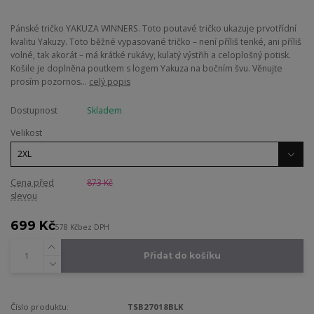
Pánské tričko YAKUZA WINNERS. Toto poutavé tričko ukazuje prvotřídní
kvalitu Yakuzy. Toto běžné vypasované tričko – není příliš tenké, ani příliš
volné, tak akorát – má krátké rukávy, kulatý výstřih a celoplošný potisk.
Košile je doplněna poutkem s logem Yakuza na bočním švu. Věnujte
prosím pozornos...
celý popis
Dostupnost
Skladem
Velikost
Cena před
873 Kč
slevou
699 Kč
578 Kč
bez DPH
Přidat do košíku
Číslo produktu:
TSB27018BLK