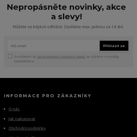
Nepropásněte novinky, akce
a slevy!
Můžete se kdykoli odhlásit. Zasíláme max. jednou za 14 dní.
Přihlásit se
Souhlasím se
zpracováním osobních údajů
za účelem rozesílky
newsletteru.
INFORMACE PRO ZÁKAZNÍKY
O nás
Jak nakupovat
Obchodní podmínky