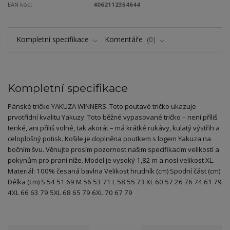
EAN kód:
4062112354644
Kompletní specifikace
Komentáře
0
Kompletní specifikace
Pánské tričko YAKUZA WINNERS. Toto poutavé tričko ukazuje
prvotřídní kvalitu Yakuzy. Toto běžné vypasované tričko – není příliš
tenké, ani příliš volné, tak akorát – má krátké rukávy, kulatý výstřih a
celoplošný potisk. Košile je doplněna poutkem s logem Yakuza na
bočním švu. Věnujte prosím pozornost našim specifikacím velikostí a
pokynům pro praní níže. Model je vysoký 1,82 m a nosí velikost XL.
Materiál: 100% česaná bavlna Velikost hrudník (cm) Spodní část (cm)
Délka (cm) S 54 51 69 M 56 53 71 L 58 55 73 XL 60 57 26 76 74 61 79
4XL 66 63 79 5XL 68 65 79 6XL 70 67 79