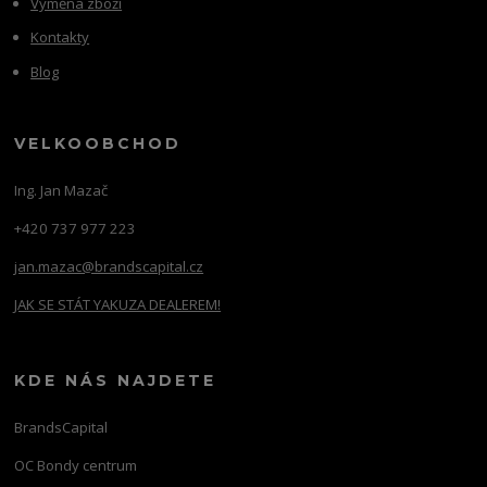
Výměna zboží
Kontakty
Blog
VELKOOBCHOD
Ing. Jan Mazač
+420 737 977 223
jan.mazac@brandscapital.cz
JAK SE STÁT YAKUZA DEALEREM!
KDE NÁS NAJDETE
BrandsCapital
OC Bondy centrum