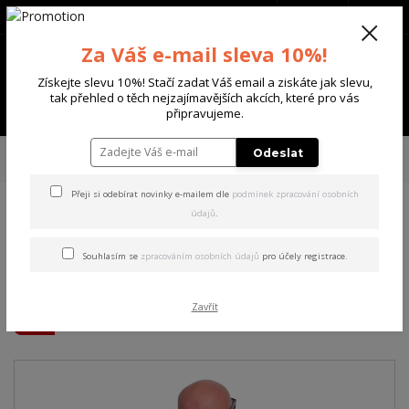
+420 702 136 620
(Po-Ne, 8-20 hod.)
CZK
0
Za Váš e-mail sleva 10%!
0 Kč
Získejte slevu 10%! Stačí zadat Váš email a ziskáte jak slevu,
tak přehled o těch nejzajímavějších akcích, které pro vás
Menu
připravujeme.
Úvod
PÁNSKÉ
TRIKA & TÍLKA
Yakuza pánské tričko Winners Allover
Odeslat
Regular T-Shirt
Přeji si odebírat novinky e-mailem dle
podmínek zpracování osobních
údajů
.
Yakuza pánské tričko
Winners Allover Regular T-
Souhlasím se
zpracováním osobních údajů
pro účely registrace.
Shirt
Zavřít
Akce