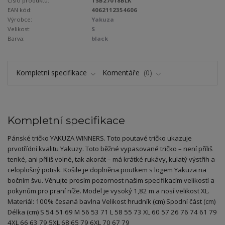
Číslo produktu:
TSB27018BLK
EAN kód:
4062112354606
Výrobce:
Yakuza
Velikost:
S
Barva:
black
Kompletní specifikace
Komentáře
0
Kompletní specifikace
Pánské tričko YAKUZA WINNERS. Toto poutavé tričko ukazuje
prvotřídní kvalitu Yakuzy. Toto běžné vypasované tričko – není příliš
tenké, ani příliš volné, tak akorát – má krátké rukávy, kulatý výstřih a
celoplošný potisk. Košile je doplněna poutkem s logem Yakuza na
bočním švu. Věnujte prosím pozornost našim specifikacím velikostí a
pokynům pro praní níže. Model je vysoký 1,82 m a nosí velikost XL.
Materiál: 100% česaná bavlna Velikost hrudník (cm) Spodní část (cm)
Délka (cm) S 54 51 69 M 56 53 71 L 58 55 73 XL 60 57 26 76 74 61 79
4XL 66 63 79 5XL 68 65 79 6XL 70 67 79