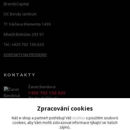
BrandsCapital
OC Bondy centrum
Tř. Václava Klementa 1459
Mladá Boleslav 293 01
Tel.: +420 702 136 620
KONTAKTY NA PRODEJNY
KONTAKTY
Žanet Bandová
+420 702 136 620
(Po-Ne, 8-20 hod.)
Zpracování cookies
shop@brandscapital.cz
Náš e-shop a partneři potřebují Váš
souhlas
s použitím souborů
cookies, aby Vám mohli zobrazovat informace týkající se Vašich
zájmů.