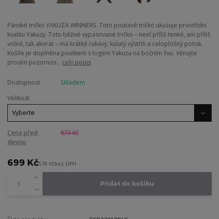
Pánské tričko YAKUZA WINNERS. Toto poutavé tričko ukazuje prvotřídní
kvalitu Yakuzy. Toto běžné vypasované tričko – není příliš tenké, ani příliš
volné, tak akorát – má krátké rukávy, kulatý výstřih a celoplošný potisk.
Košile je doplněna poutkem s logem Yakuza na bočním švu. Věnujte
prosím pozornos...
celý popis
Dostupnost
Skladem
Velikost
Cena před
873 Kč
slevou
699 Kč
578 Kč
bez DPH
Přidat do košíku