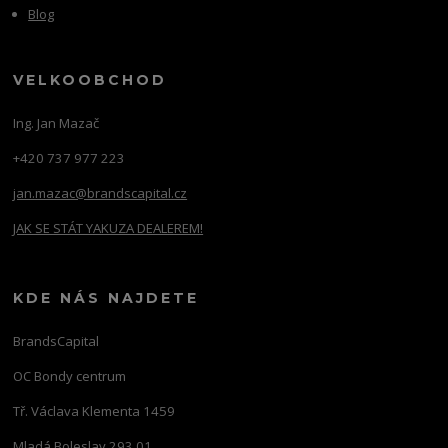
Blog
VELKOOBCHOD
Ing. Jan Mazač
+420 737 977 223
jan.mazac@brandscapital.cz
JAK SE STÁT YAKUZA DEALEREM!
KDE NÁS NAJDETE
BrandsCapital
OC Bondy centrum
Tř. Václava Klementa 1459
Mladá Boleslav 293 01