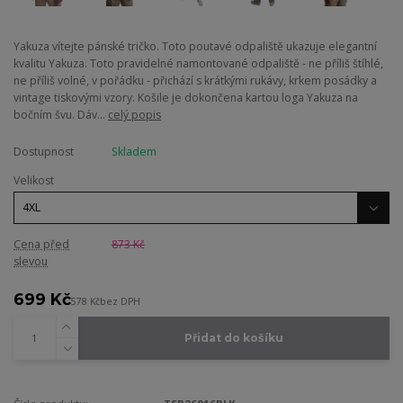
Yakuza vítejte pánské tričko. Toto poutavé odpaliště ukazuje elegantní
kvalitu Yakuza. Toto pravidelné namontované odpaliště - ne příliš štíhlé,
ne příliš volné, v pořádku - přichází s krátkými rukávy, krkem posádky a
vintage tiskovými vzory. Košile je dokončena kartou loga Yakuza na
bočním švu. Dáv...
celý popis
Dostupnost
Skladem
Velikost
Cena před
873 Kč
slevou
699 Kč
578 Kč
bez DPH
Přidat do košíku