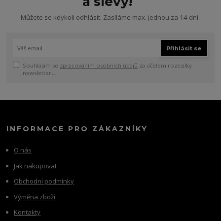
a slevy!
Můžete se kdykoli odhlásit. Zasíláme max. jednou za 14 dní.
Přihlásit se
Souhlasím se
zpracováním osobních údajů
za účelem rozesílky
newsletteru.
INFORMACE PRO ZÁKAZNÍKY
O nás
Jak nakupovat
Obchodní podmínky
Výměna zboží
Kontakty