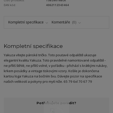
Číslo produktu:
TSB26016BLK
EAN kód:
4062112343464
Kompletní specifikace
Komentáře
0
Kompletní specifikace
Yakuza vítejte pánské tričko. Toto poutavé odpaliště ukazuje
elegantní kvalitu Yakuza. Toto pravidelné namontované odpaliště -
ne příliš štíhlé, ne příliš volné, v pořádku - přichází s krátkými rukávy,
krkem posádky a vintage tiskovými vzory. Košile je dokončena
kartou loga Yakuza na bočním švu. Dávejte pozor na specifikace
našich velikostí a pokyny pro mytí níže. 65 79 6xl 70 67 79
Potřebujete poradit?