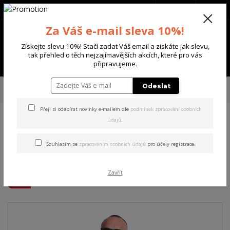
+420 702 136 620
(Po-Ne, 8-20 hod.)
CZK
0
Za Váš e-mail sleva 10%!
0 Kč
Získejte slevu 10%! Stačí zadat Váš email a ziskáte jak slevu,
tak přehled o těch nejzajímavějších akcích, které pro vás
Menu
připravujeme.
Úvod
PÁNSKÉ
TRIKA & TÍLKA
Yakuza pánské tričko Welcome Regular
Odeslat
T-Shirt black 4XL
Přeji si odebírat novinky e-mailem dle
podmínek zpracování osobních
údajů
.
Yakuza pánské tričko
Welcome Regular T-Shirt
Souhlasím se
zpracováním osobních údajů
pro účely registrace.
black 4XL
Zavřít
Akce