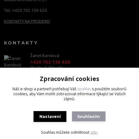
Tel.: +420 702 136 620
KONTAKTY NA PRODEJNY
KONTAKTY
Žanet Bandová
+420 702 136 620
(Po-Ne, 8-20 hod.)
Zpracování cookies
shop@brandscapital.cz
Náš e-shop a partneři potřebují Váš
souhlas
s použitím souborů
cookies, aby Vám mohli zobrazovat informace týkající se Vašich
zájmů.
Nastavení
Souhlasím
Copyright 2020 BrandsCapital s.r.o.
Souhlas můžete odmítnout
zde
.