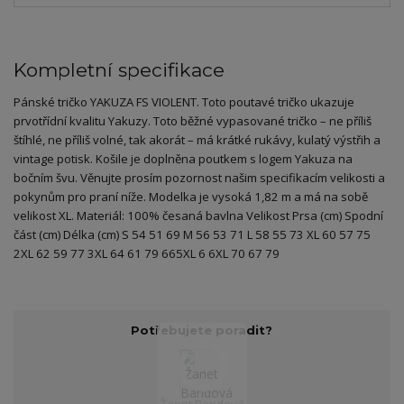
Kompletní specifikace
Pánské tričko YAKUZA FS VIOLENT. Toto poutavé tričko ukazuje
prvotřídní kvalitu Yakuzy. Toto běžné vypasované tričko – ne příliš
štíhlé, ne příliš volné, tak akorát – má krátké rukávy, kulatý výstřih a
vintage potisk. Košile je doplněna poutkem s logem Yakuza na
bočním švu. Věnujte prosím pozornost našim specifikacím velikosti a
pokynům pro praní níže. Modelka je vysoká 1,82 m a má na sobě
velikost XL. Materiál: 100% česaná bavlna Velikost Prsa (cm) Spodní
část (cm) Délka (cm) S 54 51 69 M 56 53 71 L 58 55 73 XL 60 57 75
2XL 62 59 77 3XL 64 61 79 665XL 6 6XL 70 67 79
Potřebujete poradit?