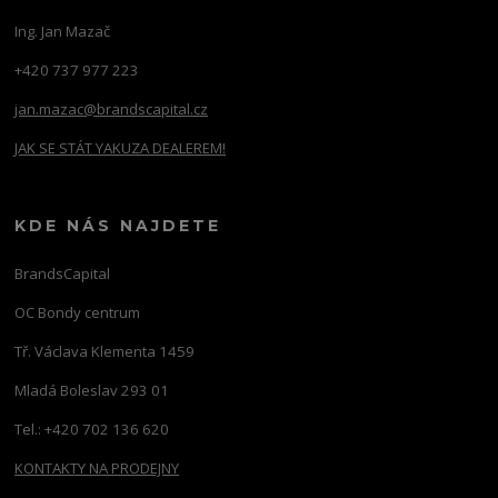
Ing. Jan Mazač
+420 737 977 223
jan.mazac@brandscapital.cz
JAK SE STÁT YAKUZA DEALEREM!
KDE NÁS NAJDETE
BrandsCapital
OC Bondy centrum
Tř. Václava Klementa 1459
Mladá Boleslav 293 01
Tel.: +420 702 136 620
KONTAKTY NA PRODEJNY