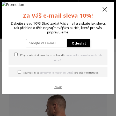
+420 702 136 620
(Po-Ne, 8-20 hod.)
CZK
0
Za Váš e-mail sleva 10%!
0 Kč
Získejte slevu 10%! Stačí zadat Váš email a ziskáte jak slevu,
tak přehled o těch nejzajímavějších akcích, které pro vás
Menu
připravujeme.
Úvod
PÁNSKÉ
TRIKA & TÍLKA
Yakuza pánské tričko Violent Regular T-
Odeslat
Shirt black M
Přeji si odebírat novinky e-mailem dle
podmínek zpracování osobních
údajů
.
Yakuza pánské tričko Violent
Regular T-Shirt black M
Souhlasím se
zpracováním osobních údajů
pro účely registrace.
Zavřít