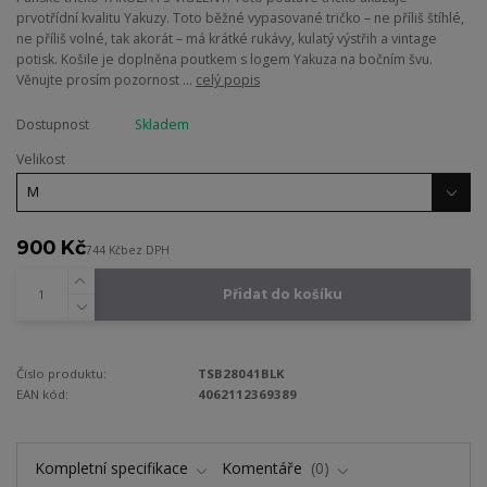
prvotřídní kvalitu Yakuzy. Toto běžné vypasované tričko – ne příliš štíhlé,
ne příliš volné, tak akorát – má krátké rukávy, kulatý výstřih a vintage
potisk. Košile je doplněna poutkem s logem Yakuza na bočním švu.
Věnujte prosím pozornost ...
celý popis
Dostupnost
Skladem
Velikost
900 Kč
744 Kč
bez DPH
Přidat do košíku
Číslo produktu:
TSB28041BLK
EAN kód:
4062112369389
Kompletní specifikace
Komentáře
0